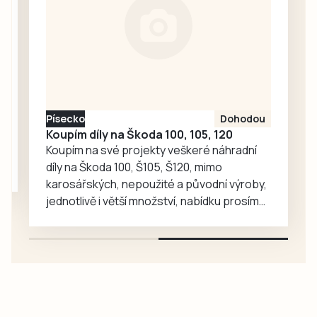
slavnosti v Sedlici
nebo některý z
koncertů a poutí v
regionu.
Písecko
Dohodou
Koupím díly na Škoda 100, 105, 120
Koupím na své projekty veškeré náhradní
díly na Škoda 100, Š105, Š120, mimo
karosářských, nepoužité a původní výroby,
jednotlivě i větší množství, nabídku prosím
pouze na e-mail: svorpi@seznam.cz.