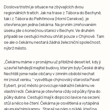
Doslova tristní je situace na zbývajících dvou
regionálních tratích. Jak na trase z Tábora do Bechyně,
tak i z Tábora do Pelhřimova (Horní Cerekve), je
otevřena jen jedna čekárna. Na prvním zmiňovaném
úseku jde o konečnou stanici v Bechyni. Ve druhém
případě se cestující mohou ohřát pouze v Chýnově. Tam
se ale o čekárnu nestará žádná železniční společnost,
nýbrž město.
„Čekárnu máme v pronájmu už přibližně deset let, kdy ji
uzavřel tehdejší majitel budovy, kterým byly České dráhy.
Nechtěli jsme naše občany v zimním období nechat
mrznout venku, “ vysvětluje chýnovský starosta Pavel
Eybert, proč město provozuje nádražní čekárnu ve
vlastní režii. Čekárna je otevřena vždy od půlky října do
půlky dubna. Cestující mají k dispozici lavice na sezení,
stůl a něco ke čtení. Čekárna je osvětlená a vytápěná
akumulačními kamny. „Starají se nám o ni lidé, kteří na