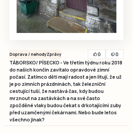
0
0
Doprava / nehody
Zprávy
TÁBORSKO/ PÍSECKO - Ve třetím týdnu roku 2018
do našich končin zavítalo opravdové zimní
počasí. Zatímco děti mají radost a jen litují, že už
je po zimních prázdninách, tak železniční
cestující tuší, že nastává čas, kdy budou
mrznout na zastávkách a na své často
zpožděné vlaky budou čekat s drkotajícími zuby
před uzamčenými čekárnami. Nebo bude letos
všechno jinak?