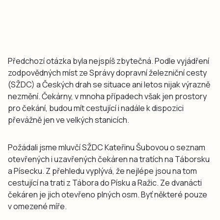
Předchozí otázka byla nejspíš zbytečná. Podle vyjádření
zodpovědných míst ze Správy dopravní železniční cesty
(SŽDC) a Českých drah se situace ani letos nijak výrazně
nezmění. Čekárny, v mnoha případech však jen prostory
pro čekání, budou mít cestující i nadále k dispozici
převážně jen ve velkých stanicích.
Požádali jsme mluvčí SŽDC Kateřinu Šubovou o seznam
otevřených i uzavřených čekáren na tratích na Táborsku
a Písecku. Z přehledu vyplývá, že nejlépe jsou na tom
cestující na trati z Tábora do Písku a Ražic. Ze dvanácti
čekáren je jich otevřeno plných osm. Byť některé pouze
v omezené míře.