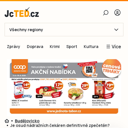
Všechny regiony
E-mail
Více
Zprávy
Doprava
Krimi
Sport
Kultura
Heslo
Blogy
Obnovit heslo
Inspirace
Čtenáři píší
Přihlásit se
Speciální přílohy
Přihlásit se přes Facebook
Inzerce
Ještě nemám účet, chci se
Registrovat
Budějovicko
Je osud nádražních čekáren definitivně zpečetěn?