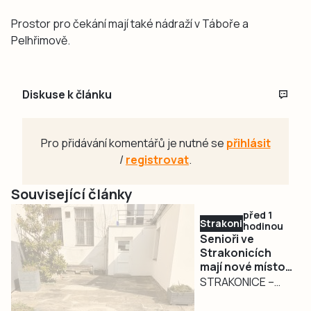
Prostor pro čekání mají také nádraží v Táboře a
Pelhřimově.
Diskuse k článku
Pro přidávání komentářů je nutné se
přihlásit
/
registrovat
.
Související články
před 1
Strakonicko
hodinou
Senioři ve
Strakonicích
mají nové místo
pro setkávání.
STRAKONICE –
Město pokračuje
Zázemí pro
v modernizaci