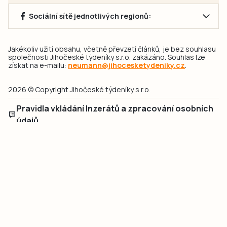
Sociální sítě jednotlivých regionů:
Jakékoliv užití obsahu, včetně převzetí článků, je bez souhlasu
společnosti Jihočeské týdeníky s.r.o. zakázáno. Souhlas lze
získat na e-mailu:
neumann@jihocesketydeniky.cz
.
2026 © Copyright Jihočeské týdeníky s.r.o.
Pravidla vkládání Inzerátů a zpracování osobních
údajů
Pravidla vkládání příspěvků
Hlavním cílem projektu „Nový vizuál webových stránek pro Jihočeské
týdeníky s.r.o." je optimalizace vizuálního stylu stávající značky a
modernizace grafického designu webu
jcted.cz
. Akcentována je funkčnost
uživatelského rozhraní webu, aby se stal moderním a přehledným zdrojem
důležitých a ověřených informací pro veřejnost. Projekt má zvýšit efektivitu a
zabezpečení poskytovaných služeb.