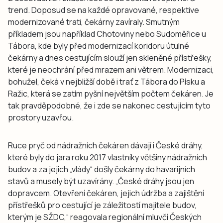
trend. Doposud se na každé opravované, respektive
modernizované trati, čekárny zavíraly. Smutným
příkladem jsou například Chotoviny nebo Sudoměřice u
Tábora, kde byly před modernizací koridoru útulné
čekárny a dnes cestujícím slouží jen skleněné přístřešky,
které je neochrání před mrazem ani větrem. Modernizaci,
bohužel, čeká v nejbližší době i trať z Tábora do Písku a
Ražic, která se zatím pyšní největším počtem čekáren. Je
tak pravděpodobné, že i zde se nakonec cestujícím tyto
prostory uzavřou.
Ruce pryč od nádražních čekáren dávají i České dráhy,
které byly do jara roku 2017 vlastníky většiny nádražních
budov a za jejich „vlády“ došly čekárny do havarijních
stavů a musely být uzavírány. „České dráhy jsou jen
dopravcem. Otevření čekáren, jejich údržba a zajištění
přístřešků pro cestující je záležitostí majitele budov,
kterým je SŽDC,“ reagovala regionální mluvčí Českých