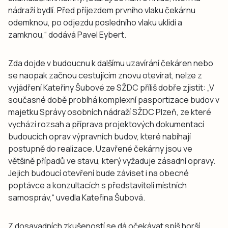
nádraží bydlí. Před příjezdem prvního vlaku čekárnu
odemknou, po odjezdu posledního vlaku uklidí a
zamknou,“ dodává Pavel Eybert.
Zda dojde v budoucnu k dalšímu uzavírání čekáren nebo
se naopak začnou cestujícím znovu otevírat, nelze z
vyjádření Kateřiny Šubové ze SŽDC příliš dobře zjistit: „V
současné době probíhá komplexní pasportizace budov v
majetku Správy osobních nádraží SŽDC Plzeň, ze které
vychází rozsah a příprava projektových dokumentací
budoucích oprav výpravních budov, které nabíhají
postupně do realizace. Uzavřené čekárny jsou ve
většině případů ve stavu, který vyžaduje zásadní opravy.
Jejich budoucí otevření bude záviset i na obecné
poptávce a konzultacích s představiteli místních
samospráv,“ uvedla Kateřina Šubová.
Z dosavadních zkušeností se dá očekávat spíš horší