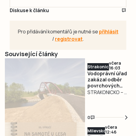
Diskuse k článku
Pro přidávání komentářů je nutné se
přihlásit
/
registrovat
.
Související články
včera
Strakonicko
16:03
Vodoprávní úřad
zakázal odběr
povrchových
vod na
STRAKONICKO – V
Strakonicku
reakci na
současné
hydrologické
0
podmínky vydal
včera
Městský úřad
Milevsko
12:46
Strakonice