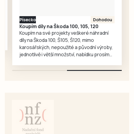
odpověděla.
Písecko
Dohodou
Koupím díly na Škoda 100, 105, 120
Koupím na své projekty veškeré náhradní
díly na Škoda 100, Š105, Š120, mimo
karosářských, nepoužité a původní výroby,
jednotlivě i větší množství, nabídku prosím
pouze na e-mail: svorpi@seznam.cz.