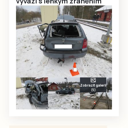
vyvázl s lehkým zraněním
Zobrazit galerii
(5)