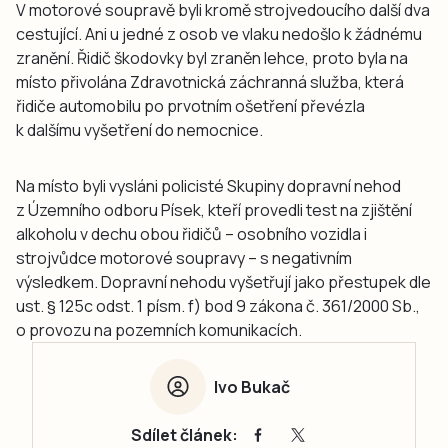
V motorové soupravě byli kromě strojvedoucího další dva
cestující. Ani u jedné z osob ve vlaku nedošlo k žádnému
zranění. Řidič škodovky byl zraněn lehce, proto byla na
místo přivolána Zdravotnická záchranná služba, která
řidiče automobilu po prvotním ošetření převézla
k dalšímu vyšetření do nemocnice.
Na místo byli vysláni policisté Skupiny dopravní nehod
z Územního odboru Písek, kteří provedli test na zjištění
alkoholu v dechu obou řidičů – osobního vozidla i
strojvůdce motorové soupravy – s negativním
výsledkem. Dopravní nehodu vyšetřují jako přestupek dle
ust. § 125c odst. 1 písm. f) bod 9 zákona č. 361/2000 Sb.,
o provozu na pozemních komunikacích.
Ivo Bukač
Sdílet článek: