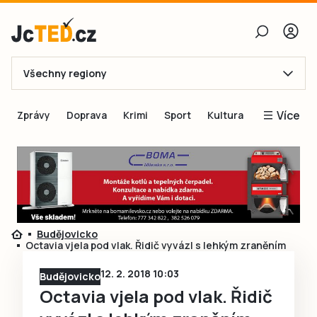
Všechny regiony
E-mail
Více
Zprávy
Doprava
Krimi
Sport
Kultura
Heslo
Blogy
Obnovit heslo
Inspirace
Čtenáři píší
Přihlásit se
Speciální přílohy
Budějovicko
Přihlásit se přes Facebook
Inzerce
Octavia vjela pod vlak. Řidič vyvázl s lehkým zraněním
Ještě nemám účet, chci se
Registrovat
12. 2. 2018 10:03
Budějovicko
Octavia vjela pod vlak. Řidič