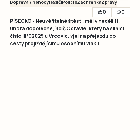
Doprava / nehody
Hasiči
Policie
Záchranka
Zprávy
0
0
PÍSECKO - Neuvěřitelné štěstí, měl v neděli 11.
února dopoledne, řidič Octavie, který na silnici
číslo III/02025 u Vrcovic, vjel na přejezdu do
cesty projíždějícímu osobnímu vlaku.