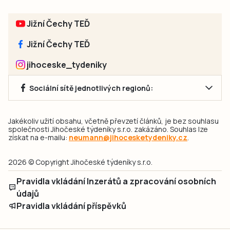
Jižní Čechy TEĎ
Jižní Čechy TEĎ
jihoceske_tydeniky
Sociální sítě jednotlivých regionů:
Jakékoliv užití obsahu, včetně převzetí článků, je bez souhlasu
společnosti Jihočeské týdeníky s.r.o. zakázáno. Souhlas lze
získat na e-mailu:
neumann@jihocesketydeniky.cz
.
2026 © Copyright Jihočeské týdeníky s.r.o.
Pravidla vkládání Inzerátů a zpracování osobních
údajů
Pravidla vkládání příspěvků