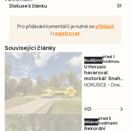
Diskuse k článku
Pro přidávání komentářů je nutné se
přihlásit
/
registrovat
.
Související články
před 1
Budějovicko
hodinou
U Horusic
havaroval
motorkář. Snaha
o jeho záchranu
HORUSICE – Dnes
byla bohužel
dopoledne zemřel
marná
na jihočeských
silnicích další
0
motorkář. Nehoda
před 5
se stala na silnici
Milevsko
hodinami
II/603 u Horusic na
Rekordní