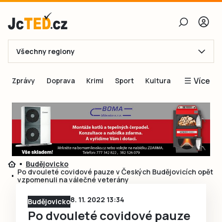
Všechny regiony
E-mail
Více
Zprávy
Doprava
Krimi
Sport
Kultura
Heslo
Blogy
Obnovit heslo
Inspirace
Čtenáři píší
Přihlásit se
Speciální přílohy
Budějovicko
Přihlásit se přes Facebook
Inzerce
Po dvouleté covidové pauze v Českých Budějovicích opět
vzpomenuli na válečné veterány
Ještě nemám účet, chci se
Registrovat
8. 11. 2022 13:34
Budějovicko
Po dvouleté covidové pauze