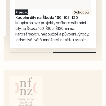
tisková mluvčí
města Markéta
Písecko
Dohodou
Bučoková.
Koupím díly na Škoda 100, 105, 120
Koupím na své projekty veškeré náhradní
díly na Škoda 100, Š105, Š120, mimo
karosářských, nepoužité a původní výroby,
jednotlivě i větší množství, nabídku prosím
pouze na e-mail: svorpi@seznam.cz.