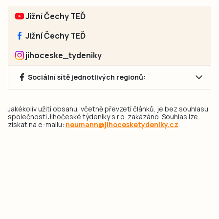
Jižní Čechy TEĎ
Jižní Čechy TEĎ
jihoceske_tydeniky
Sociální sítě jednotlivých regionů:
Jakékoliv užití obsahu, včetně převzetí článků, je bez souhlasu
společnosti Jihočeské týdeníky s.r.o. zakázáno. Souhlas lze
získat na e-mailu:
neumann@jihocesketydeniky.cz
.
2026 © Copyright Jihočeské týdeníky s.r.o.
Pravidla vkládání Inzerátů a zpracování osobních
údajů
Pravidla vkládání příspěvků