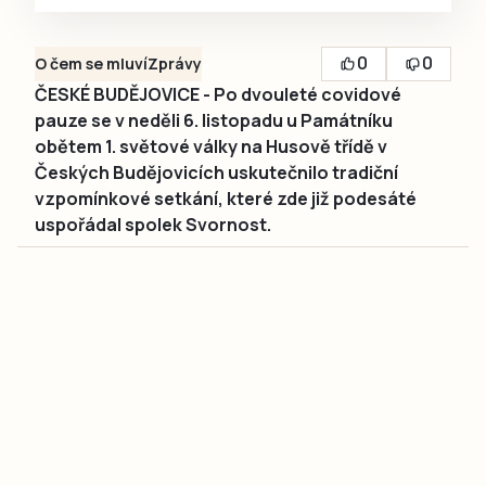
0
0
O čem se mluví
Zprávy
ČESKÉ BUDĚJOVICE - Po dvouleté covidové
pauze se v neděli 6. listopadu u Památníku
obětem 1. světové války na Husově třídě v
Českých Budějovicích uskutečnilo tradiční
vzpomínkové setkání, které zde již podesáté
uspořádal spolek Svornost.