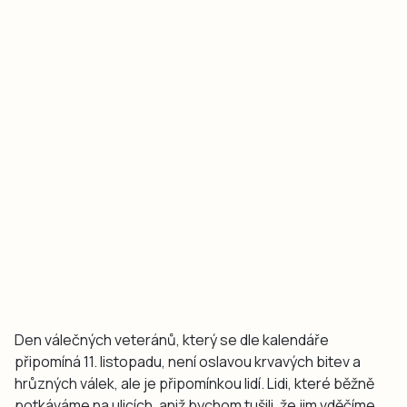
Den válečných veteránů, který se dle kalendáře
připomíná 11. listopadu, není oslavou krvavých bitev a
hrůzných válek, ale je připomínkou lidí. Lidi, které běžně
potkáváme na ulicích, aniž bychom tušili, že jim vděčíme