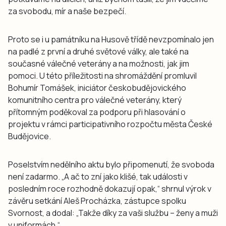
za svobodu, mír a naše bezpečí.
Proto se i u památníku na Husově třídě nevzpomínalo jen
na padlé z první a druhé světové války, ale také na
současné válečné veterány a na možnosti, jak jim
pomoci. U této příležitosti na shromáždění promluvil
Bohumír Tomášek, iniciátor českobudějovického
komunitního centra pro válečné veterány, který
přítomným poděkoval za podporu při hlasování o
projektu v rámci participativního rozpočtu města České
Budějovice.
Poselstvím nedělního aktu bylo připomenutí, že svoboda
není zadarmo. „A ač to zní jako klišé, tak události v
posledním roce rozhodně dokazují opak,“ shrnul výrok v
závěru setkání Aleš Procházka, zástupce spolku
Svornost, a dodal: „Takže díky za vaši službu – ženy a muži
v uniformách.“