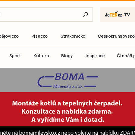
dějovicko
Písecko
Strakonicko
Českokrumlovsko
E-mail
Sport
Kultura
Blogy
Inspirace
Čtenáři p
Heslo
P
Přihlás
Ještě nemám ú