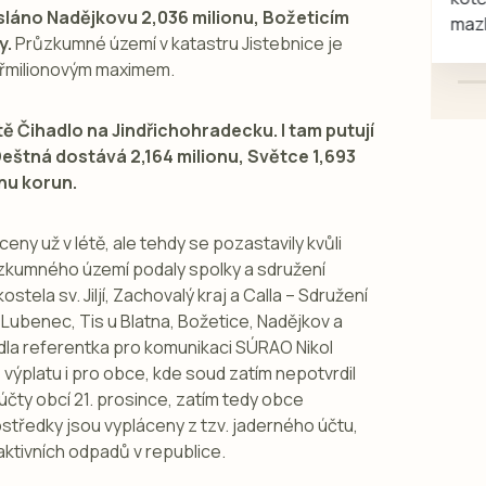
asláno Nadějkovu 2,036 milionu, Božeticím
mazlivé, ihned k odběru.
y.
Průzkumné území v katastru Jistebnice je
čtyřmilionovým maximem.
tě Čihadlo na Jindřichohradecku. I tam putují
Deštná dostává 2,164 milionu, Světce 1,693
onu korun.
ceny už v létě, ale tehdy se pozastavily kvůli
ůzkumného území podaly spolky a sdružení
ela sv. Jiljí, Zachovalý kraj a Calla – Sdružení
 Lubenec, Tis u Blatna, Božetice, Nadějkov a
dla referentka pro komunikaci SÚRAO Nikol
e výplatu i pro obce, kde soud zatím nepotvrdil
účty obcí 21. prosince, zatím tedy obce
rostředky jsou vypláceny z tzv. jaderného účtu,
oaktivních odpadů v republice.