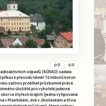
0
0
 radioaktivních odpadů (SÚRAO) zadala
 příkaz k převodu téměř 72 milionů korun
o roku začnou probíhat průzkumné práce
ubinného úložiště pro vyhořelé jaderné
 obcí ve čtyřech krajích (jedna vytipovaná
dna v Plzeňském, dvě v Jihočeském a tři na
pu geologických průzkumů, které začnou