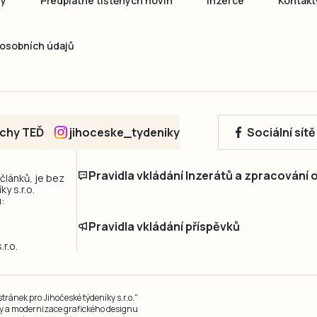
ny
Předplatné tištěných novin
Inzerce
Kontakt
osobních údajů
echy TEĎ
jihoceske_tydeniky
Sociální sít
Pravidla vkládání Inzerátů a zpracování
 článků, je bez
y s.r.o.
:
Pravidla vkládání příspěvků
r.o.
ránek pro Jihočeské týdeníky s.r.o."
čky a modernizace grafického designu