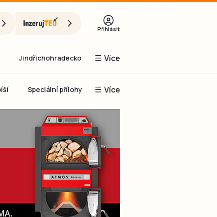
Přihlásit
Více
Jindřichohradecko
Více
íší
Speciální přílohy
Prachaticko
Inzerce
Obnovit heslo
řihlásit se
it se přes Facebook
čet, chci se
Registrovat