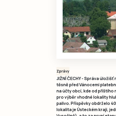
Zprávy
JIŽNÍ ČECHY - Správa úložišť
těsně před Vánocemi platební
na účty obcí, kde od příštíh
pro výběr vhodné lokality hl
palivo. Příspěvky obdrželo 40
lokalita je Ústeckém kraji, je
Vysočině), a to za první eta