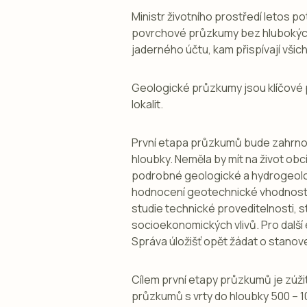
Ministr životního prostředí letos 
povrchové průzkumy bez hlubokých 
jaderného účtu, kam přispívají všic
Geologické průzkumy jsou klíčové 
lokalit.
První etapa průzkumů bude zahrno
hloubky. Neměla by mít na život obc
podrobné geologické a hydrogeolog
hodnocení geotechnické vhodnosti
studie technické proveditelnosti, s
socioekonomických vlivů. Pro dalš
Správa úložišť opět žádat o stano
Cílem první etapy průzkumů je zúžit
průzkumů s vrty do hloubky 500 – 100