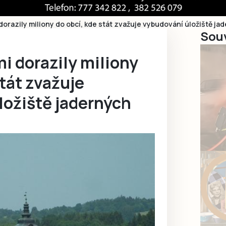
orazily miliony do obcí, kde stát zvažuje vybudování úložiště j
Souv
i dorazily miliony
stát zvažuje
ložiště jaderných