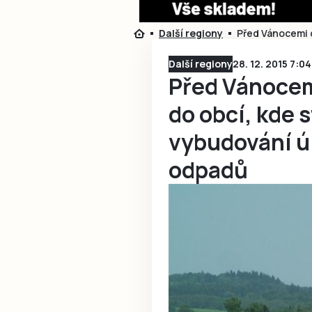
Další regiony
Před Vánocemi d
Další regiony
28. 12. 2015 7:04
Před Vánocem
do obcí, kde 
vybudování ú
odpadů