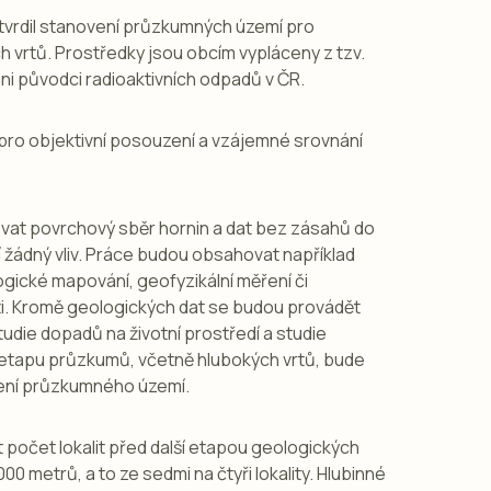
potvrdil stanovení průzkumných území pro
vrtů. Prostředky jsou obcím vypláceny z tzv.
hni původci radioaktivních odpadů v ČR.
pro objektivní posouzení a vzájemné srovnání
vat povrchový sběr hornin a dat bez zásahů do
í žádný vliv. Práce budou obsahovat například
ické mapování, geofyzikální měření či
. Kromě geologických dat se budou provádět
tudie dopadů na životní prostředí a studie
í etapu průzkumů, včetně hlubokých vrtů, bude
vení průzkumného území.
 počet lokalit před další etapou geologických
0 metrů, a to ze sedmi na čtyři lokality. Hlubinné