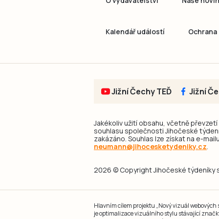
O vydavatelství
Naše novi
Kalendář událostí
Ochrana 
Jižní Čechy TEĎ
Jižní Č
Jakékoliv užití obsahu, včetně převzetí
souhlasu společnosti Jihočeské týdeník
zakázáno. Souhlas lze získat na e-mailu
neumann@jihocesketydeniky.cz
.
2026 © Copyright Jihočeské týdeníky s.
Hlavním cílem projektu „Nový vizuál webových st
je optimalizace vizuálního stylu stávající zna