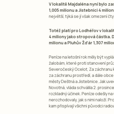
V lokalitě Majdaléna nyní bylo z
1,005 milionu a Jistebnici 4 milion
největší, týká se jí však omezení 
Totéž platí pro Lodhéřov v lokali
4 miliony jako stropová částka. 
milionu a Pluhův Žďár 1,307 mili
Peníze na letošní rok měly být vyplá
žalobám, které proti stanovení pr
Severočeský Ocelot, Za záchranu kost
za záchranu prostředí, a dále obce
městy Deštná a Jistebnice. Jak uve
Novotná, vláda schválila 2. prosinc
rozkladný účinek. Peníze odešly na 
nerozhodovaly, jak s nimi naloží. P
kam přispívají všichni původci radi