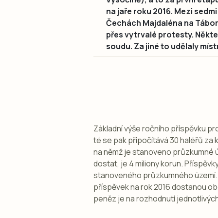
na jaře roku 2016. Mezi sedmi 
Čechách Majdaléna na Táborsk
přes vytrvalé protesty. Někte
soudu. Za jiné to udělaly míst
Základní výše ročního příspěvku pro
té se pak připočítává 30 haléřů za 
na němž je stanoveno průzkumné ú
dostat, je 4 miliony korun. Příspěv
stanoveného průzkumného území. Ny
příspěvek na rok 2016 dostanou obce
peněz je na rozhodnutí jednotlivých