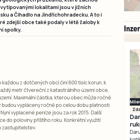
vytipovanými lokalitami jsou v jižních
u a Čihadlo na Jindřichohradecku. A to i
ré zdejší obce také podaly v létě žaloby k
ní spolky.
 každou z dotčených obcí činí 600 tisíc korun, k
každý metr čtvereční z katastrálního území obce,
zemí. Maximální částka, kterou obec může ročně
Milevsko
ky budou vypláceny ročně po celou dobu platnosti
Zdarma / za odvoz
ní vyplacené peníze jsou za rok 2015. Další
Daruji do dobrých
 do poloviny příštího roku. Konkrétní využití
rukou kotě
 zastupitelstev.
Daruji do dobrých rukou
kotě-kočka, odčervené,