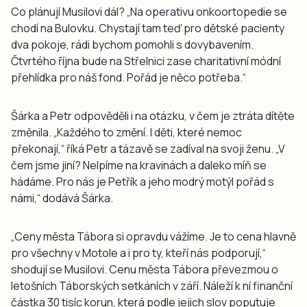
Co plánují Musilovi dál? „Na operativu onkoortopedie se
chodí na Bulovku. Chystají tam teď pro dětské pacienty
dva pokoje, rádi bychom pomohli s dovybavením.
Čtvrtého října bude na Střelnici zase charitativní módní
přehlídka pro náš fond. Pořád je něco potřeba.“
Šárka a Petr odpověděli i na otázku, v čem je ztráta dítěte
změnila. „Každého to změní. I děti, které nemoc
překonají,“ říká Petr a tázavě se zadíval na svoji ženu. „V
čem jsme jiní? Nelpíme na kravinách a daleko míň se
hádáme. Pro nás je Petřík a jeho modrý motýl pořád s
námi,“ dodává Šárka.
„Ceny města Tábora si opravdu vážíme. Je to cena hlavně
pro všechny v Motole a i pro ty, kteří nás podporují,“
shodují se Musilovi. Cenu města Tábora převezmou o
letošních Táborských setkáních v září. Náleží k ní finanční
částka 30 tisíc korun, která podle jejich slov poputuje