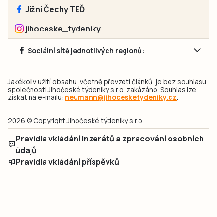
Jižní Čechy TEĎ
jihoceske_tydeniky
Sociální sítě jednotlivých regionů:
Jakékoliv užití obsahu, včetně převzetí článků, je bez souhlasu
společnosti Jihočeské týdeníky s.r.o. zakázáno. Souhlas lze
získat na e-mailu:
neumann@jihocesketydeniky.cz
.
2026 © Copyright Jihočeské týdeníky s.r.o.
Pravidla vkládání Inzerátů a zpracování osobních
údajů
Pravidla vkládání příspěvků
Hlavním cílem projektu „Nový vizuál webových stránek pro Jihočeské
týdeníky s.r.o." je optimalizace vizuálního stylu stávající značky a
modernizace grafického designu webu
jcted.cz
. Akcentována je funkčnost