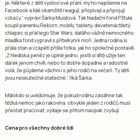
je. Některé z dětí vysloví své přání, my ho napíšeme na
Facebook a lidé okamžitě reagují, přispívají a připojují
vzkazy,“ vypráví Šárka Musilová. Tak Nadační fond P3tule
koupil panenku Reborn, mobily, tablety, devatenáctiletý
chlapec si přál lego Star Wars, dalšího vážně nemocného
mladíka fond vypravil s přítelkyní k moři. Jedna rodina si
přála stan a vzápětí přišla fotka, jak ho společně postavili.
„Z hlediska peněz je úplně jedno, jestli si dítě užije ten
dárek jenom chvíli, nebo to dobře dopadne a radostně
volá, že půjdeme všichni i s jeho rodiči na večeři. Ty děti
jsou neskutečně statečné,“ říká Šárka.
Málokdo si uvědomuje, že pokud rodinu zasáhne tak
těžká nemoc jako rakovina, obvykle jeden z rodičů musí
přestat pracovat, výdaje se přitom naopak zvyšují.
Cena pro všechny dobré lidi