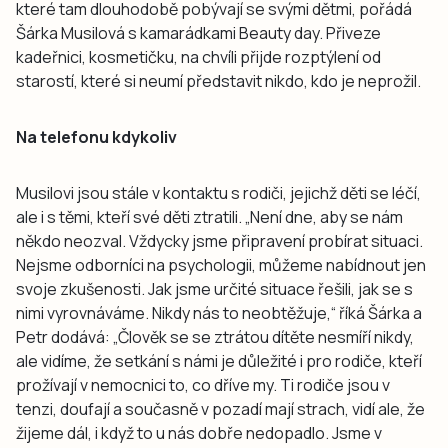
které tam dlouhodobě pobývají se svými dětmi, pořádá
Šárka Musilová s kamarádkami Beauty day. Přiveze
kadeřnici, kosmetičku, na chvíli přijde rozptýlení od
starostí, které si neumí představit nikdo, kdo je neprožil.
Na telefonu kdykoliv
Musilovi jsou stále v kontaktu s rodiči, jejichž děti se léčí,
ale i s těmi, kteří své děti ztratili. „Není dne, aby se nám
někdo neozval. Vždycky jsme připravení probírat situaci.
Nejsme odborníci na psychologii, můžeme nabídnout jen
svoje zkušenosti. Jak jsme určité situace řešili, jak se s
nimi vyrovnáváme. Nikdy nás to neobtěžuje,“ říká Šárka a
Petr dodává: „Člověk se se ztrátou dítěte nesmíří nikdy,
ale vidíme, že setkání s námi je důležité i pro rodiče, kteří
prožívají v nemocnici to, co dříve my. Ti rodiče jsou v
tenzi, doufají a současně v pozadí mají strach, vidí ale, že
žijeme dál, i když to u nás dobře nedopadlo. Jsme v