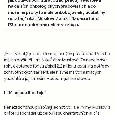
na dalších onkologických pracovištích a co
můžeme pro tyto malé onkobojovníky udělat my
ostatní," říkají Musilovi. Založili Nadační fond
P3tule s modrým motýlem ve znaku.
„Modrý motýl je nositelem splněných přání a snů. Péťa ho
měl na počítači,“ zmiňuje Šárka Musilová. Za necelé dva
roky existence fondu získali 2,2 milionu korun na potřeby
zdravotnických zařízení, ale hlavně malých a mladých
pacientů a jejich rodin. Podpořili jich ke stovce.
Lidé nejsou lhostejní
Penězi do fondu přispívají jednotlivci, ale i firmy. Musilovi s
přáteli uspořádali už celou řadu charitativních akcí a