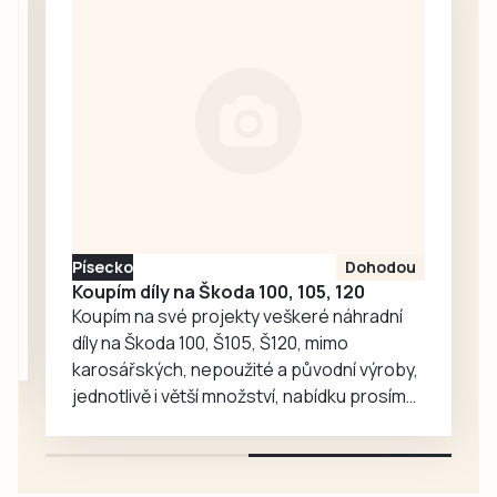
fotbalové kabiny,
účastníci pochodu
které budou
i…
sloužit místním
fotbalistům i
dalším
sportovcům.
Písecko
Dohodou
Koupím díly na Škoda 100, 105, 120
Koupím na své projekty veškeré náhradní
díly na Škoda 100, Š105, Š120, mimo
karosářských, nepoužité a původní výroby,
jednotlivě i větší množství, nabídku prosím
pouze na e-mail: svorpi@seznam.cz.