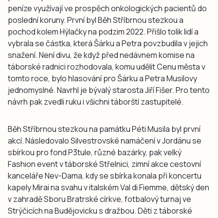
peníze využívají ve prospěch onkologických pacientů do
poslední koruny. První byl Běh Stříbrnou stezkou a
pochod kolem Hýlačky na podzim 2022. Přišlo tolik lidí a
vybrala se částka, která Šárku a Petra povzbudila v jejich
snažení. Není divu, že když před nedávnem komise na
táborské radnici rozhodovala, komu udělit Cenu města v
tomto roce, bylo hlasování pro Šárku a Petra Musilovy
jednomyslné. Navrhl je bývalý starosta Jiří Fišer. Pro tento
návrh pak zvedli ruku i všichni táborští zastupitelé.
Běh Stříbrnou stezkou na památku Péti Musila byl první
akcí. Následovalo Silvestrovské namáčení v Jordánu se
sbírkou pro fond P3tule, různé bazárky, pak velký
Fashion event v táborské Střelnici, zimní akce cestovní
kanceláře Nev-Dama, kdy se sbírka konala při koncertu
kapely Mirai na svahu v italském Val di Fiemme, dětský den
v zahradě Sboru Bratrské církve, fotbalový turnaj ve
Strýčicích na Budějovicku s dražbou. Děti z táborské