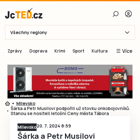
Všechny regiony
E-mail
Více
Zprávy
Doprava
Krimi
Sport
Kultura
Heslo
Blogy
Obnovit heslo
Inspirace
Čtenáři píší
Přihlásit se
Speciální přílohy
Milevsko
Přihlásit se přes Facebook
Inzerce
Šárka a Petr Musilovi podpořili už stovku onkobojovníků.
Stanou se nositeli letošní Ceny města Tábora
Ještě nemám účet, chci se
Registrovat
20. 7. 2024 8:59
Milevsko
Šárka a Petr Musilovi