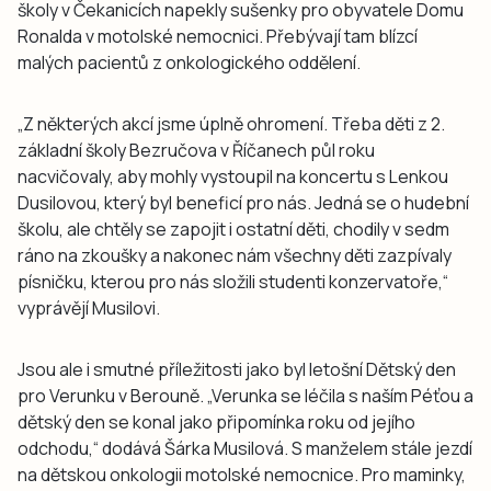
školy v Čekanicích napekly sušenky pro obyvatele Domu
Ronalda v motolské nemocnici. Přebývají tam blízcí
malých pacientů z onkologického oddělení.
„Z některých akcí jsme úplně ohromení. Třeba děti z 2.
základní školy Bezručova v Říčanech půl roku
nacvičovaly, aby mohly vystoupil na koncertu s Lenkou
Dusilovou, který byl beneficí pro nás. Jedná se o hudební
školu, ale chtěly se zapojit i ostatní děti, chodily v sedm
ráno na zkoušky a nakonec nám všechny děti zazpívaly
písničku, kterou pro nás složili studenti konzervatoře,“
vyprávějí Musilovi.
Jsou ale i smutné příležitosti jako byl letošní Dětský den
pro Verunku v Berouně. „Verunka se léčila s naším Péťou a
dětský den se konal jako připomínka roku od jejího
odchodu,“ dodává Šárka Musilová. S manželem stále jezdí
na dětskou onkologii motolské nemocnice. Pro maminky,