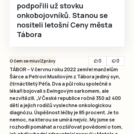
podpořili už stovku
onkobojovníků. Stanou se
nositeli letošní Ceny města
Tábora
0
0
O čem se mluví
Zprávy
TÁBOR – V červnu roku 2022 zemřel manželům
Šárce a Petrovi Musilovým z Tábora jediný syn,
čtrnáctiletý Péťa. Dva a půl roku společně s
lékaři bojovali s Ewingovým sarkomem, ale
nezvítězili. „V České republice ročně 350 až 400
dětí a jejich rodičů vyslechne onkologickou
diagnózu. Úspěšnost léčby je 85 procent. Je to
nemoc, na kterou se umírá nejvíc. My jsme se
rozhodli pomáhat a rozšiřovat povědomí o tom,
jak obdivuhodní zdravotníci pracují v Motole a