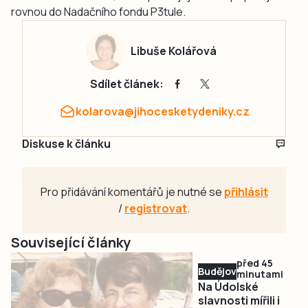
rovnou do Nadačního fondu P3tule.
Libuše Kolářová
Sdílet článek:
kolarova@jihocesketydeniky.cz
Diskuse k článku
Pro přidávání komentářů je nutné se
přihlásit
/
registrovat
.
Související články
před 45
Budějovicko
minutami
Na Údolské
slavnosti mířili i