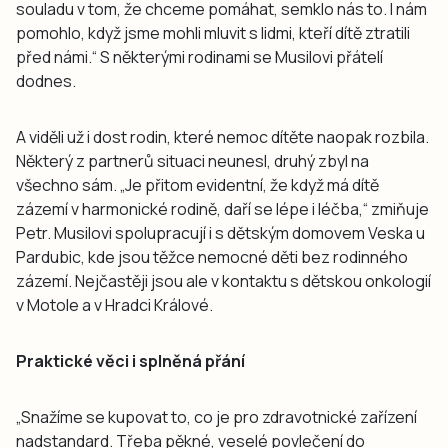
souladu v tom, že chceme pomáhat, semklo nás to. I nám
pomohlo, když jsme mohli mluvit s lidmi, kteří dítě ztratili
před námi.“ S některými rodinami se Musilovi přátelí
dodnes.
A viděli už i dost rodin, které nemoc dítěte naopak rozbila.
Některý z partnerů situaci neunesl, druhý zbyl na
všechno sám. „Je přitom evidentní, že když má dítě
zázemí v harmonické rodině, daří se lépe i léčba,“ zmiňuje
Petr. Musilovi spolupracují i s dětským domovem Veska u
Pardubic, kde jsou těžce nemocné děti bez rodinného
zázemí. Nejčastěji jsou ale v kontaktu s dětskou onkologií
v Motole a v Hradci Králové.
Praktické věci i splněná přání
„Snažíme se kupovat to, co je pro zdravotnické zařízení
nadstandard. Třeba pěkné, veselé povlečení do