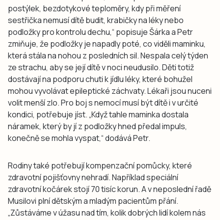
postýlek, bezdotykové teploměry, kdy při měření
sestřička nemusí dítě budit, krabičky na léky nebo
podložky pro kontrolu dechu,“ popisuje Šárka a Petr
zmiňuje, že podložky je napadly poté, co viděli maminku,
která stála na nohou z posledních sil. Nespala celý týden
ze strachu, aby se její dítě v noci neudusilo. Děti totiž
dostávají na podporu chuti k jídlu léky, které bohužel
mohou vyvolávat epileptické záchvaty. Lékaři jsou nuceni
volit menší zlo. Pro boj s nemocí musí být dítě i v určité
kondici, potřebuje jíst. „Když tahle maminka dostala
náramek, který by jí z podložky hned předal impuls,
konečně se mohla vyspat,“ dodává Petr.
Rodiny také potřebují kompenzační pomůcky, které
zdravotní pojišťovny nehradí. Například speciální
zdravotní kočárek stojí 70 tisíc korun. A v neposlední řadě
Musilovi plní dětským a mladým pacientům přání.
„Zůstáváme v úžasu nad tím, kolik dobrých lidí kolem nás