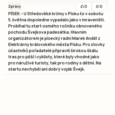
0
0
Zprávy
PÍSEK – U Středověké krčmy v Písku to v sobotu
5. května dopoledne vypadalo jako v mraveništi.
Probíhal tu start osmého ročníku obnoveného
pochodu Švejkova padesátka. Hlavním
organizátorem je písecký radní Marek Anděl z
Elektrárny královského města Písku. Pro stovky
účastníků pořadatelé připravili širokou škálu
tras pro pěší i cyklisty, které byly vhodné jako
pro náruživé turisty, tak pro rodiny s dětmi. Na
startu nechyběl ani dobrý voják Švejk.