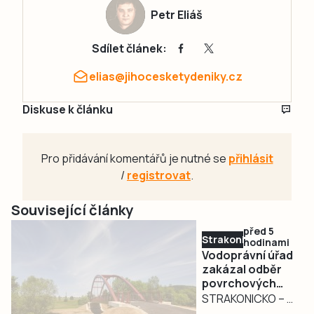
Petr Eliáš
Sdílet článek:
elias@jihocesketydeniky.cz
Diskuse k článku
Pro přidávání komentářů je nutné se
přihlásit
/
registrovat
.
Související články
před 5
Strakonicko
hodinami
Vodoprávní úřad
zakázal odběr
povrchových
vod na
STRAKONICKO – V
Strakonicku