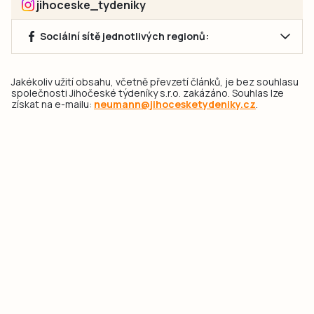
jihoceske_tydeniky
Sociální sítě jednotlivých regionů:
Jakékoliv užití obsahu, včetně převzetí článků, je bez souhlasu
společnosti Jihočeské týdeníky s.r.o. zakázáno. Souhlas lze
získat na e-mailu:
neumann@jihocesketydeniky.cz
.
2026 © Copyright Jihočeské týdeníky s.r.o.
Pravidla vkládání Inzerátů a zpracování osobních
údajů
Pravidla vkládání příspěvků
Hlavním cílem projektu „Nový vizuál webových stránek pro Jihočeské
týdeníky s.r.o." je optimalizace vizuálního stylu stávající značky a
modernizace grafického designu webu
jcted.cz
. Akcentována je funkčnost
uživatelského rozhraní webu, aby se stal moderním a přehledným zdrojem
důležitých a ověřených informací pro veřejnost. Projekt má zvýšit efektivitu a
zabezpečení poskytovaných služeb.