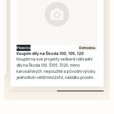
se žádostí o
vysvětlení.
Ředitelka odboru
komunikace Nela
Friebová
odpověděla.
Písecko
Dohodou
Koupím díly na Škoda 100, 105, 120
Koupím na své projekty veškeré náhradní
díly na Škoda 100, Š105, Š120, mimo
karosářských, nepoužité a původní výroby,
jednotlivě i větší množství, nabídku prosím
pouze na e-mail: svorpi@seznam.cz.