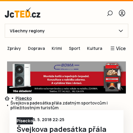
Všechny regiony
E-mail
Více
Zprávy
Doprava
Krimi
Sport
Kultura
Heslo
Blogy
Obnovit heslo
Inspirace
Čtenáři píší
Přihlásit se
Speciální přílohy
Písecko
Přihlásit se přes Facebook
Inzerce
Švejkova padesátka přála zdatným sportovcům i
příležitostným turistům
Ještě nemám účet, chci se
Registrovat
5. 5. 2018 22:25
Písecko
Švejkova padesátka přála