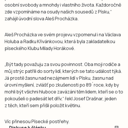
osobní svobody a mnohdy i vlastního života. Každoročně
zde vzpomínáme na osudy našich sousedů z Písku,“
zahájil úvodní slova Aleš Procházka.
Aleš Procházka ve svém projevu vzpomenul i na Václava
Holuba a Radku Křivánkovou, která byla zakladatelkou
píseckého Klubu Milady Horákové.
„Být tady považuju za svou povinnost. Oba moji rodiče a
můj strýc patřili do sorty lidí, kterých se tato událost týká.
Já prostě žasnu nad nezájmem lidí v Písku, žasnu nad
úrovní myšlení, zvlášť po zkušenosti po 89´roce, kdy by
mohli být všichni hluboce zavázáni těm lidem, kteří se o to
pokoušeli o padesát let dřív,“ řekl Josef Drašnar, jeden
z těch, kteří sem přišli položit květinu.
Víc přinesou Písecké postřehy.
Diskuse k článku