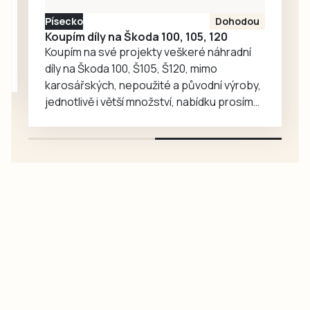
Písecko
Dohodou
Koupím díly na Škoda 100, 105, 120
Koupím na své projekty veškeré náhradní
díly na Škoda 100, Š105, Š120, mimo
karosářských, nepoužité a původní výroby,
jednotlivě i větší množství, nabídku prosím
pouze na e-mail: svorpi@seznam.cz.