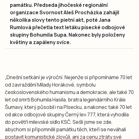
památku. Předseda jihočeské regionální
organizace Svornost Aleš Procházka zahájil
několika slovy tento pietní akt, poté Jana
Rumlová přečetla text letáku písecké odbojové
skupiny Bohumila Supa. Nakonec byly položeny
květiny a zapáleny svíce.
„Dnešní setkání je výroční. Nejenže si připomínáme 70 let
od zavraždění Milady Horákové, symbolu
československého humanismu a demokracie, ale také 70
let od smrti Bohumila Hasila, bratra legendárního Krále
Šumavy, který působil i na Písecku, a nakonec také 70 let
od akce odbojové skupiny Černý lev 777, která vyhodila
do povětří milevské sídlo KSČ. Sešli jsme se zde,
abychom si připomněli památku těch, kteří se neváhali
postavit komunistické zlovůli, ani za cenu ztráty své