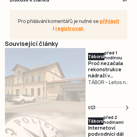
Pro přidávání komentářů je nutné se
přihlásit
/
registrovat
.
Související články
před 1
Táborsko
hodinou
Proč nezačala
rekonstrukce
nádraží v
Táboře?
TÁBOR – Letos na
jaře Správa
železnic
informovala o
0
červnovém startu
před 2
rekonstrukce
Táborsko
hodinami
nádražní budovy
Internetoví
v Táboře. Začal
podvodníci dál