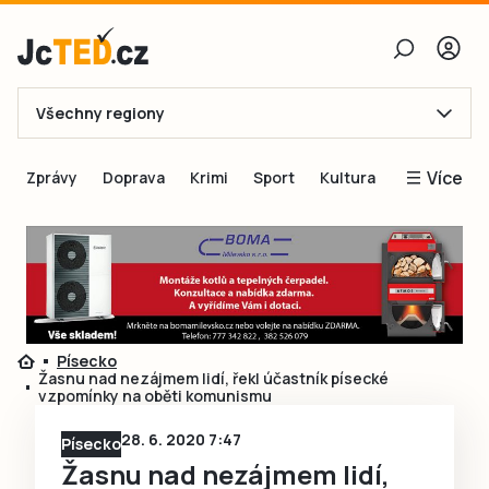
Všechny regiony
E-mail
Více
Zprávy
Doprava
Krimi
Sport
Kultura
Heslo
Blogy
Obnovit heslo
Inspirace
Čtenáři píší
Přihlásit se
Speciální přílohy
Písecko
Přihlásit se přes Facebook
Inzerce
Žasnu nad nezájmem lidí, řekl účastník písecké
vzpomínky na oběti komunismu
Ještě nemám účet, chci se
Registrovat
28. 6. 2020 7:47
Písecko
Žasnu nad nezájmem lidí,