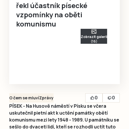
řekl účastník písecké
vzpomínky na oběti
komunismu
Zobrazit galerii
(16)
0
0
O čem se mluví
Zprávy
PÍSEK - Na Husově náměstí v Písku se včera
uskutečnil pietní akt k uctění památky obětí
komunismu mezi lety 1948 - 1989. U památníku se
sešlo do dvaceti lidí, kteří se rozhodli uctít tuto