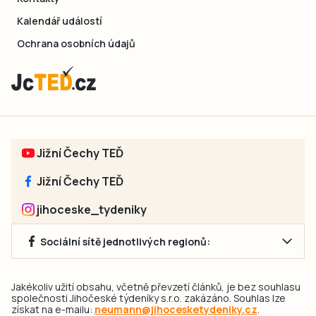
Kalendář událostí
Ochrana osobních údajů
Jižní Čechy TEĎ
Jižní Čechy TEĎ
jihoceske_tydeniky
Sociální sítě jednotlivých regionů:
Jakékoliv užití obsahu, včetně převzetí článků, je bez souhlasu
společnosti Jihočeské týdeníky s.r.o. zakázáno. Souhlas lze
získat na e-mailu:
neumann@jihocesketydeniky.cz
.