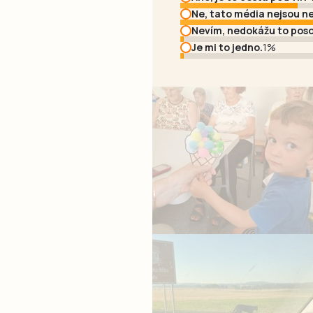
Ne, tato média nejsou ne
Nevím, nedokážu to poso
Je mi to jedno.
1%