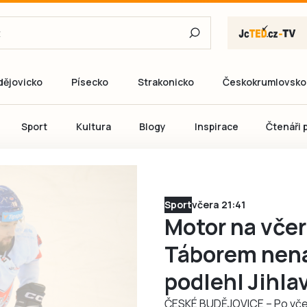
dějovicko
Písecko
Strakonicko
Českokrumlovsko
E-mail
Sport
Kultura
Blogy
Inspirace
Čtenáři p
Heslo
Sport
včera 21:41
P
Motor na včer
Táborem nen
Přihlás
podlehl Jihla
Ještě nemám ú
ČESKÉ BUDĚJOVICE – Po včere