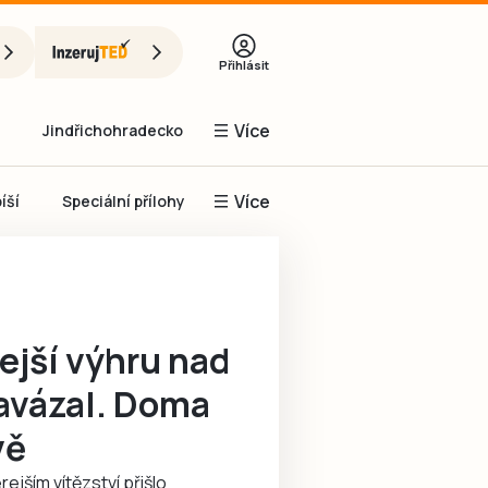
Přihlásit
Více
Jindřichohradecko
Více
íší
Speciální přílohy
Prachaticko
Inzerce
Obnovit heslo
řihlásit se
ejší výhru nad
avázal. Doma
it se přes Facebook
vě
čet, chci se
Registrovat
jším vítězství přišlo