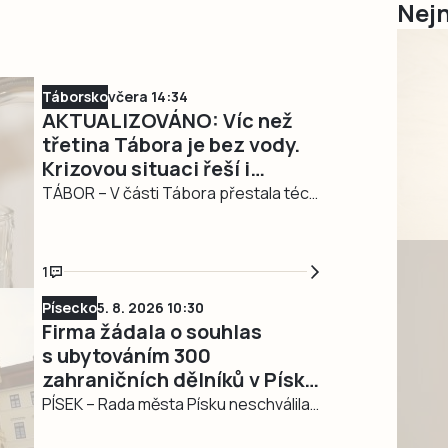
Nejn
Táborsko
včera 14:34
AKTUALIZOVÁNO: Víc než
třetina Tábora je bez vody.
Krizovou situaci řeší i
nemocnice
TÁBOR – V části Tábora přestala téct
voda. Na webu ani Facebooku města
není žádná informace, ve společnosti
ČEVAK nikdo nezvedá telefony na lince
1
poruch, z recepce vás tam opakovaně
Písecko
5. 8. 2026 10:30
přepojí, ale telefon vyzvání marně. Ve
Firma žádala o souhlas
14.36 společnost ČEVAK zveřejnila, že
s ubytováním 300
velká havárie se týká Pražského a
zahraničních dělníků v Písku.
Náchodského sídliště, Píseckého
Radní nesouhlasí
PÍSEK – Rada města Písku neschválila
rozcestí,…
na svém posledním jednání souhlas s