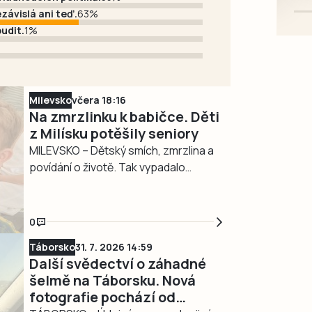
závislá ani teď.
63%
udit.
1%
Milevsko
včera 18:16
Na zmrzlinku k babičce. Děti
z Milísku potěšily seniory
MILEVSKO – Dětský smích, zmrzlina a
povídání o životě. Tak vypadalo
středeční dopoledne 5. srpna v
Domově s pečovatelskou službou v
Milevsku, kam za seniory znovu
0
zavítaly děti z dětské skupiny Jesličky
Táborsko
31. 7. 2026 14:59
Milísek. Děti přinášejí do života seniorů
Další svědectví o záhadné
radost, ti jim na oplátku vyprávějí
šelmě na Táborsku. Nová
zajímavé příběhy.
fotografie pochází od