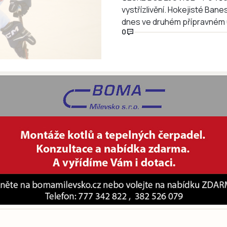
vystřízlivění. Hokejisté Ba
dnes ve druhém přípravném 
0
podlehli v kombinované sesta
Branky poražených vstřelili 