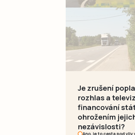
Je zrušení popl
rozhlas a televiz
financování st
ohrožením jejic
nezávislosti?
Ano, je to cesta pod vliv