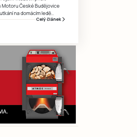
nes Motoru České Budějovice
utkání na domácím ledě
Celý článek
vě prvoligové Jihlavě 2:3.
Ordoš a Koláček.