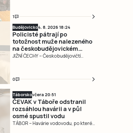
vznikla nedávno v Milevsku. Jmenuje
se MileKulturněSpolu a sdružuje
spolky, nezávislé organizace a
1
iniciativy působící v Milevsku. Cílem je
Budějovicko
4. 8. 2026 18:24
společně rozvíjet kulturní a komunitní
Policisté pátrají po
život ve městě a pečovat o veřejný
totožnost muže nalezeného
prostor.
na českobudějovickém
nádraží
JIŽNÍ ČECHY – Českobudějovičtí
policisté z obvodního oddělení České
Budějovice město žádají veřejnost o
pomoc při zjištění totožnosti
0
neznámého muže, kterého dnes
kolem poledne vykázali z vlakové
Táborsko
včera 20:51
soupravy na českobudějovickém
ČEVAK v Táboře odstranil
vlakovém nádraží.
rozsáhlou havárii a v půl
osmé spustil vodu
TÁBOR – Havárie vodovodu, po které
se dnes odpoledne ocitla bez vody