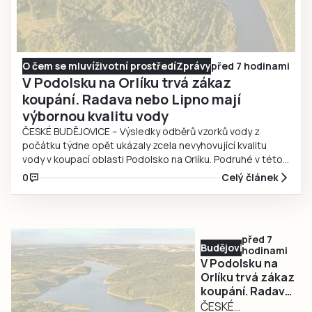
O čem se mluví
životní prostředí
Zprávy
před 7 hodinami
V Podolsku na Orlíku trvá zákaz
koupání. Radava nebo Lipno mají
výbornou kvalitu vody
ČESKÉ BUDĚJOVICE – Výsledky odběrů vzorků vody z
počátku týdne opět ukázaly zcela nevyhovující kvalitu
vody v koupací oblasti Podolsko na Orlíku. Podruhé v této
sezoně zde předminulý týden vydala Krajská hygienická
0
Celý článek
stanice Jihočeského kraje dočasný zákaz koupání a zákaz
stále platí i po aktuálních rozborech. Kvalita vody ve
všech…
před 7
Budějovicko
hodinami
V Podolsku na
Orlíku trvá zákaz
koupání. Radava
nebo Lipno mají
ČESKÉ