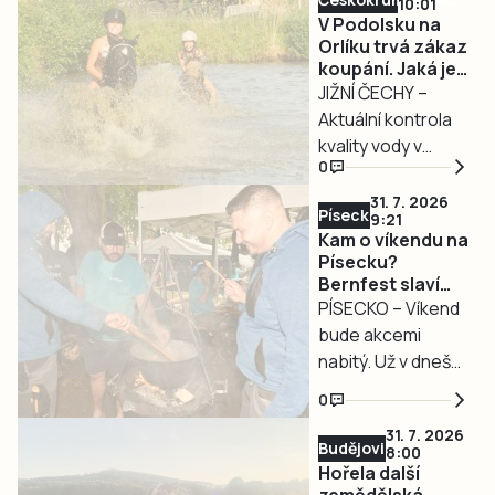
opakovaně
10:01
V Podolsku na
upozorňují na
Orlíku trvá zákaz
nevhodné chování
koupání. Jaká je
a narušování
kvalita vody
JIŽNÍ ČECHY –
veřejného
jinde?
Aktuální kontrola
pořádku. Nový
kvality vody v
systém bude
0
jihočeských
tvořit čtveřice
rekreačních
31. 7. 2026
kamerových bodů
Písecko
9:21
nádržích v závěru
v prostoru
Kam o víkendu na
července
Písecku?
náměstí a
potvrdila
Bernfest slaví
přilehlého parku.
přetrvávající
plnoletost.
PÍSECKO – Víkend
Strašení
problémy v
bude akcemi
v Nerestcích
některých
nabitý. Už v dnešní
čtvrtstoletí
oblíbených
páteční podvečer
0
lokalitách. Zatímco
v 18 hodin
31. 7. 2026
na většině míst
odstartuje
Budějovicko
8:00
zůstává voda
bernartický
Hořela další
vhodná ke
Bernfest. V