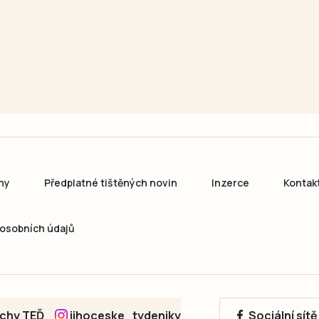
ny
Předplatné tištěných novin
Inzerce
Kontak
osobních údajů
echy TEĎ
jihoceske_tydeniky
Sociální sít