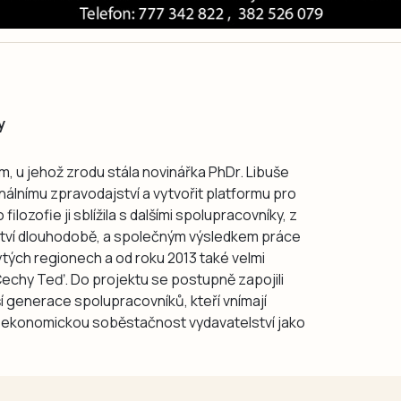
y
 u jehož zrodu stála novinářka PhDr. Libuše
nálnímu zpravodajství a vytvořit platformu pro
lozofie ji sblížila s dalšími spolupracovníky, z
lství dlouhodobě, a společným výsledkem práce
ytých regionech a od roku 2013 také velmi
Čechy Teď. Do projektu se postupně zapojili
lší generace spolupracovníků, kteří vnímají
 a ekonomickou soběstačnost vydavatelství jako