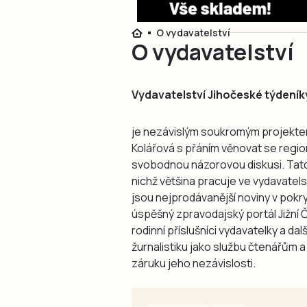
O vydavatelství
O vydavatelství
Vydavatelství Jihočeské týdeník
je nezávislým soukromým projektem,
Kolářová s přáním věnovat se regio
svobodnou názorovou diskusi. Tato fi
nichž většina pracuje ve vydavate
jsou nejprodávanější noviny v pokr
úspěšný zpravodajský portál Jižní 
rodinní příslušníci vydavatelky a da
žurnalistiku jako službu čtenářům
záruku jeho nezávislosti.