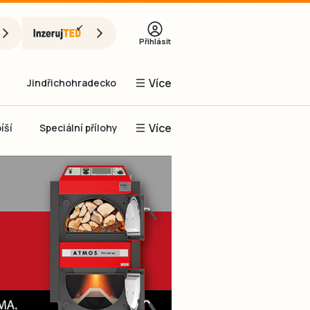
Přihlásit
Více
Jindřichohradecko
Více
íší
Speciální přílohy
Prachaticko
Inzerce
Obnovit heslo
řihlásit se
it se přes Facebook
čet, chci se
Registrovat