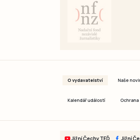
O vydavatelství
Naše novi
Kalendář událostí
Ochrana 
Jižní Čechy TEĎ
Jižní Č