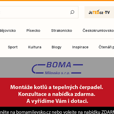
dějovicko
Písecko
Strakonicko
Českokrumlovsko
E-mail
Sport
Kultura
Blogy
Inspirace
Čtenáři p
Heslo
P
Přihlás
Ještě nemám ú