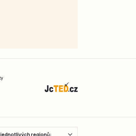
ty
ě jednotlivých regionů: