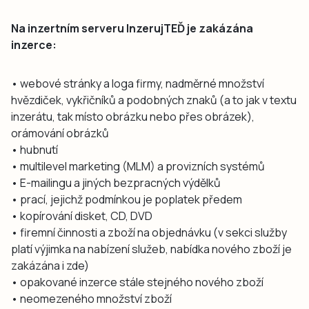
Na inzertním serveru InzerujTEĎ je zakázána
inzerce:
• webové stránky a loga firmy, nadměrné množství
hvězdiček, vykřičníků a podobných znaků (a to jak v textu
inzerátu, tak místo obrázku nebo přes obrázek),
orámování obrázků
• hubnutí
• multilevel marketing (MLM) a provizních systémů
• E-mailingu a jiných bezpracných výdělků
• prací, jejichž podmínkou je poplatek předem
• kopírování disket, CD, DVD
• firemní činnosti a zboží na objednávku (v sekci služby
platí výjimka na nabízení služeb, nabídka nového zboží je
zakázána i zde)
• opakované inzerce stále stejného nového zboží
• neomezeného množství zboží