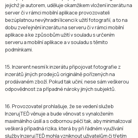
jejichž je autorem, uděluje okamžikem vložení inzerátu na
server či v rámci mobilní aplikace provozovateli
bezúplatnou nevýhradní licenci k užití fotografií, a to na
dobu zveřejnění inzerátu na serveru či v rámci mobilní
aplikace a ke způsobům užití v souladu s určením
serveru a mobilní aplikace a v souladu s těmito
podmínkami.
15. Inzerent nesmí k inzerátu připojovat fotografie z
inzerátů jiných prodejců originálně pořízených na
prodávaném zboží. Pokud tak učiní, nese sám veškerou
odpovědnost za případné nároky jiných subjektů.
16. Provozovatel prohlašuje, že se vedení služeb
InzerujTEĎ věnuje a bude věnovat s vynaložením
maximálního úsilí a s odbornou péčí tak, aby minimalizoval
veškerá případná rizika, která by při řádném využívání
služby InzerujTEĎ mohla vzniknout uživatelům či třetím