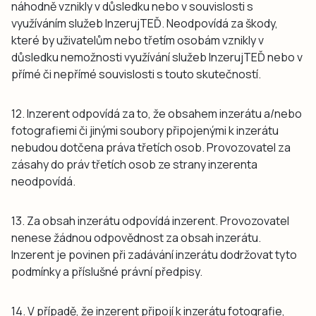
náhodně vznikly v důsledku nebo v souvislosti s
využíváním služeb InzerujTEĎ. Neodpovídá za škody,
které by uživatelům nebo třetím osobám vznikly v
důsledku nemožnosti využívání služeb InzerujTEĎ nebo v
přímé či nepřímé souvislosti s touto skutečností.
12. Inzerent odpovídá za to, že obsahem inzerátu a/nebo
fotografiemi či jinými soubory připojenými k inzerátu
nebudou dotčena práva třetích osob. Provozovatel za
zásahy do práv třetích osob ze strany inzerenta
neodpovídá.
13. Za obsah inzerátu odpovídá inzerent. Provozovatel
nenese žádnou odpovědnost za obsah inzerátu.
Inzerent je povinen při zadávání inzerátu dodržovat tyto
podmínky a příslušné právní předpisy.
14. V případě, že inzerent připojí k inzerátu fotografie,