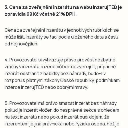
3. Cena za zveřejnění inzerátu na webu InzerujTEĎ je
zpravidla 99 Kč včetně 21% DPH.
Cena za zveřejnění inzerátu v jednotlivých rubrikách se
může lišit. Inzeráty se řadí podle uloženého data a času
od nejnovějších.
4. Provozovatel si vyhrazuje právo provést nezbytné
změny v inzerátu, inzerát vůbec nezveřejnit, případně
inzerát odstranit z nabídky bez náhrady, bude-li v
rozporu s platnými zákony České republiky, podmínkami
inzerce InzerujTEĎ nebo dobrými mravy.
5. Provozovatel má právo smazat inzerát bez náhrady
pokud je inzerát vložen do nesprávné sekce s ohledem
na text inzerátu nebo pokud inzerát budí dojem, že
inzerentem je jiná právnická nebo fyzická osoba, než je