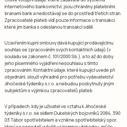
internetového bankovnictví, jsou chráněny platebními
branami bank a nedostávají se do prostředí třetích stran.
Zpracovatelé plateb vidí pouze informace o transakci,
které jim banka s odeslanou transakcí sdělí.
Uzavřením kupní smlouvy dává kupující prodávajícímu
souhlas se zpracováním svých kontaktních údajů (v
souladu se zákonem č. 101/2000 Sb.), a to až do doby
jeho písemného vyjádření nesouhlasu s tímto
zpracováním. Kontaktní údaje, které kupující uvede při
objednání, slouží výhradně pro potřebu vydavatelství
Jihočeské týdeníky s.r.o. a nebudou poskytnuty jiným
subjektům s výjimkou zpracovatelů plateb.
V případech, kdy je uživatel ve vztahu k Jihočeské
týdeníky s.r.o. se sídlem Dukelských bojovníků 2084, 390
03 Tábor spotřebitelem a vznikne spotřebitelský spor,
který se nepodaří vyřešit vzájemnou dohodou, může