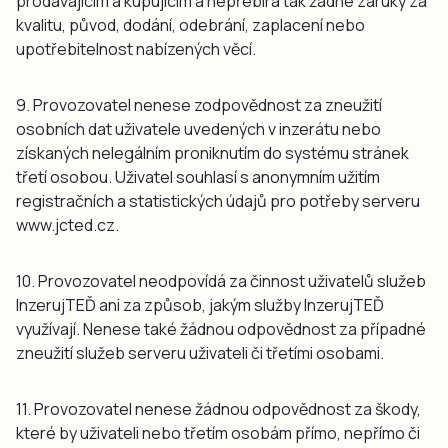
prodávajícím a kupujícím a nepřebírá tak žádné záruky za
kvalitu, původ, dodání, odebrání, zaplacení nebo
upotřebitelnost nabízených věcí.
9. Provozovatel nenese zodpovědnost za zneužití
osobních dat uživatele uvedených v inzerátu nebo
získaných nelegálním proniknutím do systému stránek
třetí osobou. Uživatel souhlasí s anonymním užitím
registračních a statistických údajů pro potřeby serveru
www.jcted.cz.
10. Provozovatel neodpovídá za činnost uživatelů služeb
InzerujTEĎ ani za způsob, jakým služby InzerujTEĎ
využívají. Nenese také žádnou odpovědnost za případné
zneužití služeb serveru uživateli či třetími osobami.
11. Provozovatel nenese žádnou odpovědnost za škody,
které by uživateli nebo třetím osobám přímo, nepřímo či