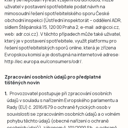
uživatel v postavení spotřebitele podat návrh na
mimosoudní řešení spotřebitelského sporu České
obchodní inspekci (Ústřední inspektorát – oddělení ADR,
sídlem Štěpánská 15, 120 00 Praha 2, e-mail: adr@coi.cz,
web: adr.coi.cz). V těchto případech může také uživatel,
který je v postavení spotřebitele, využít platformu pro
řešení spotřebitelských sporů online, která je zřízena
Evropskou komisí a je dostupná na internetové adrese:
http://ec.europa.eu/consumers/odr/.
Zpracování osobních údajů pro předplatné
tištěných novin
Provozovatel postupuje při zpracování osobních
údajů v souladu s nařízením Evropského parlamentu a
Rady (EU) č. 2016/679 o ochraně fyzických osob v
souvislosti se zpracováním osobních údajů a o volném
pohybu těchto údajů (obecné nařízení o ochraně
osobních údajů), zákonem č. 101/2000 Sb., o ochraně