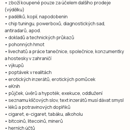
• zboží koupené pouze za účelem dalšího prodeje
(výdělku)
• padělků, kopií, napodobenin
• chip tuningu, powerboxů, diagnostických sad,
antiradarů, apod.
• dokladů a technických průkazů
• pohonných hmot
• livechatů a práce tanečnice, společnice, konzumentky
a hostesky v zahraničí
• výkupů
• poptávek v realitách
• erotických inzerátů, erotických pomůcek
• eKnih
• půjček, úvěrů a hypoték, exekuce, oddlužení
• seznamu klíčových slov, text inzerátů musí dávat smysl
• léků a potravinových doplňků
• cigaret, e-cigaret, tabáku, alkoholu
• bitcoinů, litecoinů, minerů
• herních účtů