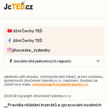
Jižní Čechy TEĎ
Jižní Čechy TEĎ
jihoceske_tydeniky
Sociální sítě jednotlivých regionů:
Jakékoliv užití obsahu, včetně převzetí článků, je bez souhlasu
společnosti Jihočeské týdeníky s.r.o. zakázáno. Souhlas lze
získat na e-mailu:
neumann@jihocesketydeniky.cz
.
2026 © Copyright Jihočeské týdeníky s.r.o.
Pravidla vkládání Inzerátů a zpracování osobních