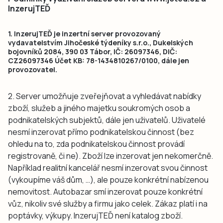
InzerujTEĎ
1. InzerujTEĎ je inzertní server provozovaný
vydavatelstvím Jihočeské týdeníky s.r.o., Dukelských
bojovníků 2084, 390 03 Tábor, IČ: 26097346, DIČ:
CZ26097346 Účet KB: 78-1434810267/0100, dále jen
provozovatel.
2. Server umožňuje zveřejňovat a vyhledávat nabídky
zboží, služeb a jiného majetku soukromých osob a
podnikatelských subjektů, dále jen uživatelů. Uživatelé
nesmí inzerovat přímo podnikatelskou činnost (bez
ohledu na to, zda podnikatelskou činnost provádí
registrovaně, či ne). Zboží lze inzerovat jen nekomerčně.
Například realitní kancelář nesmí inzerovat svou činnost
(vykoupíme váš dům, …), ale pouze konkrétní nabízenou
nemovitost. Autobazar smí inzerovat pouze konkrétní
vůz, nikoliv své služby a firmu jako celek. Zákaz platí i na
poptávky, výkupy. InzerujTEĎ není katalog zboží.