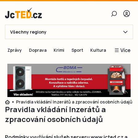
Všechny regiony
E-mail
Více
Zprávy
Doprava
Krimi
Sport
Kultura
Heslo
Blogy
Obnovit heslo
Inspirace
Čtenáři píší
Přihlásit se
Speciální přílohy
Pravidla vkládání Inzerátů a zpracování osobních údajů
Přihlásit se přes Facebook
Inzerce
Pravidla vkládání Inzerátů a
Ještě nemám účet, chci se
Registrovat
zpracování osobních údajů
Podmínky využívání služeb serveru www.jcted.cz a