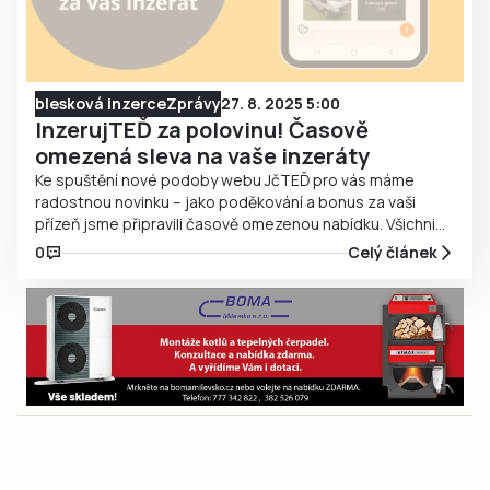
blesková inzerce
Zprávy
27. 8. 2025 5:00
InzerujTEĎ za polovinu! Časově
omezená sleva na vaše inzeráty
Ke spuštění nové podoby webu JčTEĎ pro vás máme
radostnou novinku – jako poděkování a bonus za vaši
přízeň jsme připravili časově omezenou nabídku. Všichni
registrovaní uživatelé nyní mohou vložit inzerát do
0
Celý článek
jakékoliv kategorie jen za 49 Kč! (Běžná cena je 99 Kč)