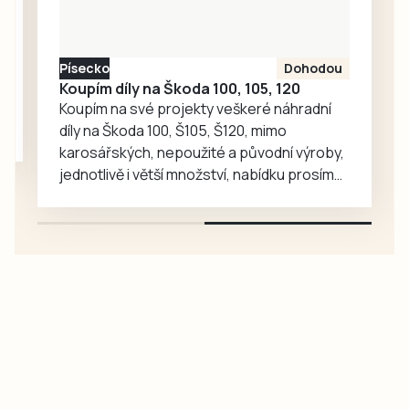
Písecko
Dohodou
Koupím díly na Škoda 100, 105, 120
Koupím na své projekty veškeré náhradní
díly na Škoda 100, Š105, Š120, mimo
karosářských, nepoužité a původní výroby,
jednotlivě i větší množství, nabídku prosím
pouze na e-mail: svorpi@seznam.cz.