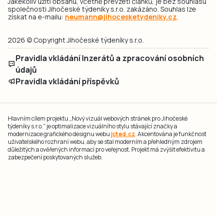
Jakékoliv užití obsahu, včetně převzetí článků, je bez souhlasu
společnosti Jihočeské týdeníky s.r.o. zakázáno. Souhlas lze
získat na e-mailu:
neumann@jihocesketydeniky.cz
.
2026 © Copyright Jihočeské týdeníky s.r.o.
Pravidla vkládání Inzerátů a zpracování osobních
údajů
Pravidla vkládání příspěvků
Hlavním cílem projektu „Nový vizuál webových stránek pro Jihočeské
týdeníky s.r.o." je optimalizace vizuálního stylu stávající značky a
modernizace grafického designu webu
jcted.cz
. Akcentována je funkčnost
uživatelského rozhraní webu, aby se stal moderním a přehledným zdrojem
důležitých a ověřených informací pro veřejnost. Projekt má zvýšit efektivitu a
zabezpečení poskytovaných služeb.
Projekt byl spolufinancován Evropskou unií z nástroje NextGenerationEU.