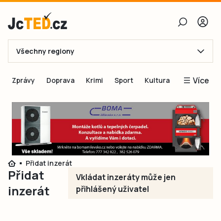
Všechny regiony
E-mail
Více
Zprávy
Doprava
Krimi
Sport
Kultura
Heslo
Blogy
Obnovit heslo
Inspirace
Čtenáři píší
Přihlásit se
Speciální přílohy
Přidat inzerát
Přihlásit se přes Facebook
Inzerce
Přidat
Vkládat inzeráty může jen
Ještě nemám účet, chci se
Registrovat
inzerát
přihlášený uživatel