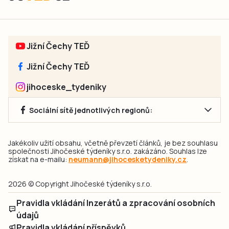
Jižní Čechy TEĎ
Jižní Čechy TEĎ
jihoceske_tydeniky
Sociální sítě jednotlivých regionů:
Jakékoliv užití obsahu, včetně převzetí článků, je bez souhlasu
společnosti Jihočeské týdeníky s.r.o. zakázáno. Souhlas lze
získat na e-mailu:
neumann@jihocesketydeniky.cz
.
2026 © Copyright Jihočeské týdeníky s.r.o.
Pravidla vkládání Inzerátů a zpracování osobních
údajů
Pravidla vkládání příspěvků