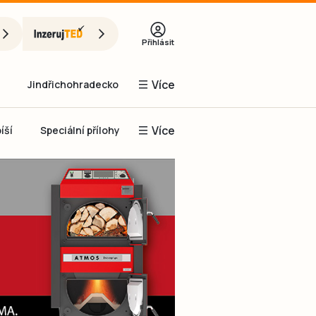
Přihlásit
Více
Jindřichohradecko
Více
íší
Speciální přílohy
Prachaticko
Inzerce
Obnovit heslo
řihlásit se
it se přes Facebook
čet, chci se
Registrovat