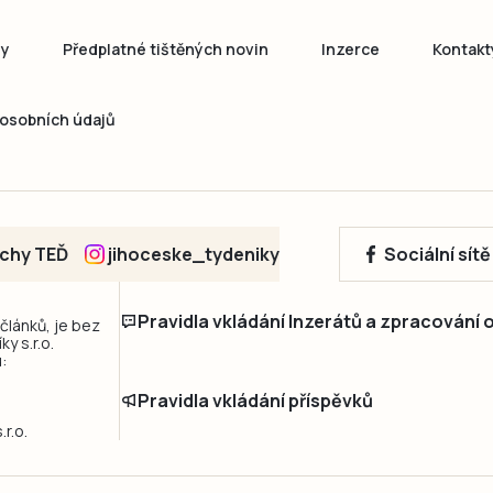
ny
Předplatné tištěných novin
Inzerce
Kontakt
osobních údajů
echy TEĎ
jihoceske_tydeniky
Sociální sít
Pravidla vkládání Inzerátů a zpracování
 článků, je bez
y s.r.o.
:
Pravidla vkládání příspěvků
r.o.