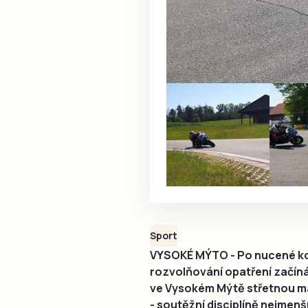
Sport
VYSOKÉ MÝTO - Po nucené ko
rozvolňování opatření začíná
ve Vysokém Mýtě střetnou mal
- soutěžní disciplíně nejmen