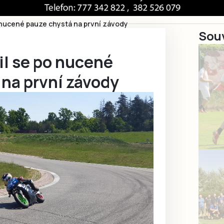
 nucené pauze chystá na první závody
Souv
l se po nucené
 na první závody