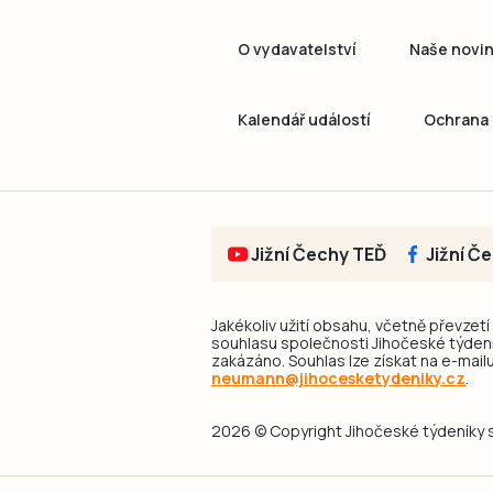
O vydavatelství
Naše novi
Kalendář událostí
Ochrana 
Jižní Čechy TEĎ
Jižní Č
Jakékoliv užití obsahu, včetně převzetí
souhlasu společnosti Jihočeské týdeník
zakázáno. Souhlas lze získat na e-mailu
neumann@jihocesketydeniky.cz
.
2026 © Copyright Jihočeské týdeníky s.