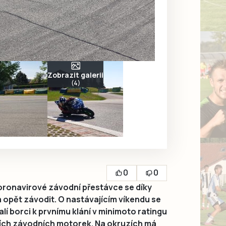
Zobrazit galerii
(4)
0
0
ronavirové závodní přestávce se díky
 opět závodit. O nastávajícím víkendu se
í borci k prvnímu klání v minimoto ratingu
ších závodních motorek. Na okruzích má