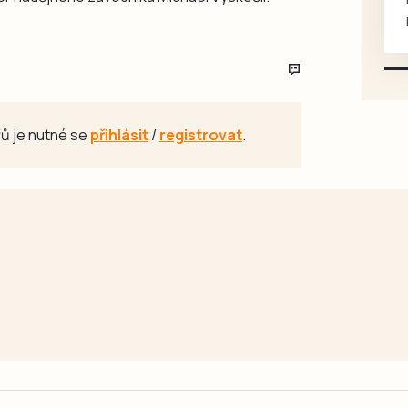
mazlivé, ihned k odběru.
ů je nutné se
přihlásit
/
registrovat
.