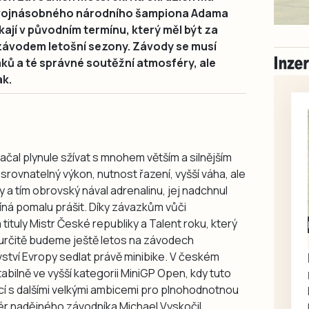
 dvojnásobného národního šampiona Adama
tkají v původním termínu, který měl být za
 závodem letošní sezony. Závody se musí
áků a té správné soutěžní atmosféry, ale
ak.
čal plynule sžívat s mnohem větším a silnějším
rovnatelný výkon, nutnost řazení, vyšší váha, ale
 a tím obrovský nával adrenalinu, jej nadchnul
ačíná pomalu prášit. Díky závazkům vůči
tituly Mistr České republiky a Talent roku, který
Milevsko
, určitě budeme ještě letos na závodech
Zdarma / za odvoz
Daruji do dobrých
ovství Evropy sedlat právě minibike. V českém
rukou kotě
bilně ve vyšší kategorii MiniGP Open, kdy tuto
 s dalšími velkými ambicemi pro plnohodnotnou
Daruji do dobrých rukou
nér nadějného závodníka Michael Vyskočil.
kotě-kočka, odčervené,