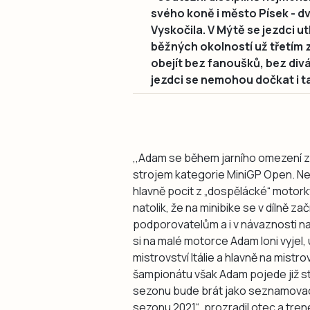
svého koně i město Písek -
Vyskočila. V Mýtě se jezdci u
běžných okolností už třetím
obejít bez fanoušků, bez div
jezdci se nemohou dočkat i t
,,Adam se během jarního omezení za
strojem kategorie MiniGP Open. Nes
hlavně pocit z „dospělácké“ motorky
natolik, že na minibike se v dílně z
podporovatelům a i v návaznosti na 
si na malé motorce Adam loni vyjel
mistrovství Itálie a hlavně na mistr
šampionátu však Adam pojede již sta
sezonu bude brát jako seznamovací
sezonu 2021“
, prozradil otec a tre