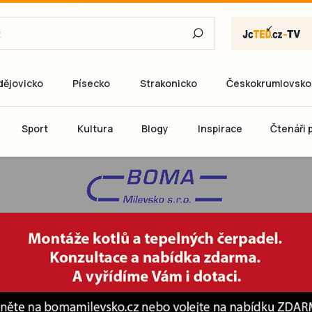
dějovicko
Písecko
Strakonicko
Českokrumlovsko
E-mail
Sport
Kultura
Blogy
Inspirace
Čtenáři p
Heslo
P
Přihlás
Ještě nemám ú