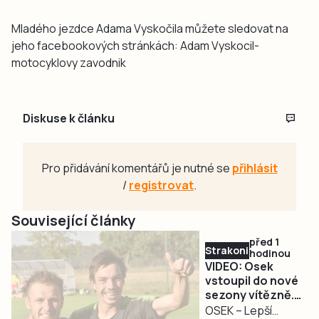
Mladého jezdce Adama Vyskočila můžete sledovat na
jeho facebookových stránkách: Adam Vyskocil-
motocyklovy zavodnik
Diskuse k článku
Pro přidávání komentářů je nutné se
přihlásit
/
registrovat
.
Související články
před 1
Strakonicko
hodinou
VIDEO: Osek
vstoupil do nové
sezony vítězně.
Meteor zdolal 3:1
OSEK – Lepší