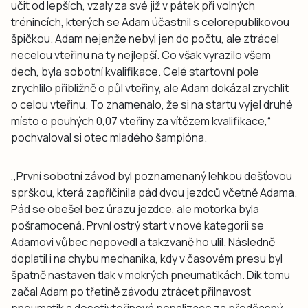
učit od lepších, vzaly za své již v pátek při volných
trénincích, kterých se Adam účastnil s celorepublikovou
špičkou. Adam nejenže nebyl jen do počtu, ale ztrácel
necelou vteřinu na ty nejlepší. Co však vyrazilo všem
dech, byla sobotní kvalifikace. Celé startovní pole
zrychlilo přibližně o půl vteřiny, ale Adam dokázal zrychlit
o celou vteřinu. To znamenalo, že si na startu vyjel druhé
místo o pouhých 0,07 vteřiny za vítězem kvalifikace,“
pochvaloval si otec mladého šampióna.
,,První sobotní závod byl poznamenaný lehkou dešťovou
sprškou, která zapříčinila pád dvou jezdců včetně Adama.
Pád se obešel bez úrazu jezdce, ale motorka byla
pošramocená. První ostrý start v nové kategorii se
Adamovi vůbec nepovedl a takzvaně ho ulil. Následně
doplatil i na chybu mechanika, kdy v časovém presu byl
špatně nastaven tlak v mokrých pneumatikách. Dík tomu
začal Adam po třetině závodu ztrácet přilnavost
pneumatik a desetivteřinová penalizace za předčasný