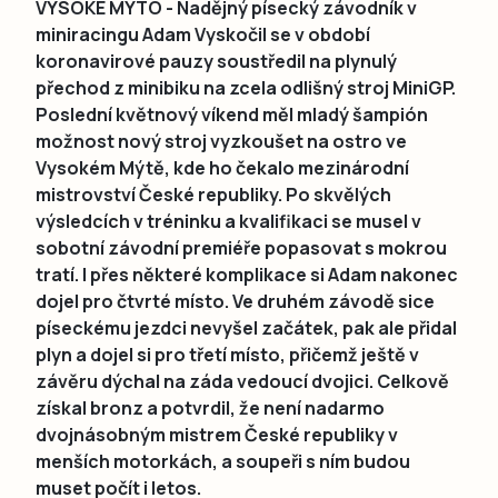
VYSOKÉ MÝTO - Nadějný písecký závodník v
miniracingu Adam Vyskočil se v období
koronavirové pauzy soustředil na plynulý
přechod z minibiku na zcela odlišný stroj MiniGP.
Poslední květnový víkend měl mladý šampión
možnost nový stroj vyzkoušet na ostro ve
Vysokém Mýtě, kde ho čekalo mezinárodní
mistrovství České republiky. Po skvělých
výsledcích v tréninku a kvalifikaci se musel v
sobotní závodní premiéře popasovat s mokrou
tratí. I přes některé komplikace si Adam nakonec
dojel pro čtvrté místo. Ve druhém závodě sice
píseckému jezdci nevyšel začátek, pak ale přidal
plyn a dojel si pro třetí místo, přičemž ještě v
závěru dýchal na záda vedoucí dvojici. Celkově
získal bronz a potvrdil, že není nadarmo
dvojnásobným mistrem České republiky v
menších motorkách, a soupeři s ním budou
muset počít i letos.