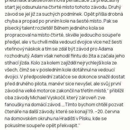
start jej odsunula na čtvrté místo tohoto závodu. Druhý
závod se jel již za suchých podmínek. Opět přišla drobná
chyba a propad po prvním kole na šesté místo. Pak se
písecký talent rozletěl! Během jediného kola se
propracoval na místo čtvrté, skvěle jedoucího soupeře
předjel, ale v tu chvíli měla vedoucí dvojice více než šesti
vteřinový náskok a tím se zdál být závod pro Adama
rozhodnutý. Adam však nehodil flintu do žita a začala jeho
stíhací jízda. Kolo za kolem zajížděl nejrychlejší kola ze
všech, čímž se v posledním kole dotáhnul na vedoucí
dvojici. V předposlední zatáčce se dokonce snažil dostat
před druhého pilota, manévr sice nevyšel, ale svůj první
závod na velké motorce zakončil na třetím místě,“
přiblížil
oba závody Michael Vyskočil, který zároveň zve
fanoušky na domácí závod.
,,Tímto bychom chtěli pozvat
čtenáře na další závody, které se konají 19. –20. června
na domovském okruhu na Hradišti v Písku, kde se
pokusíme soupeře opět překvapit.“