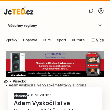
Všechny regiony
E-mail
Více
Zprávy
Doprava
Krimi
Sport
Kultura
Heslo
Blogy
Obnovit heslo
Inspirace
Čtenáři píší
Přihlásit se
Speciální přílohy
Písecko
Přihlásit se přes Facebook
Inzerce
Adam Vyskočil si ve Vysokém Mýtě vyjel bronz
Ještě nemám účet, chci se
Registrovat
4. 6. 2020 9:15
Písecko
Adam Vyskočil si ve