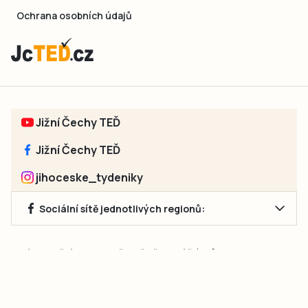
Ochrana osobních údajů
Jižní Čechy TEĎ
Jižní Čechy TEĎ
jihoceske_tydeniky
Sociální sítě jednotlivých regionů:
Jakékoliv užití obsahu, včetně převzetí článků, je bez souhlasu
společnosti Jihočeské týdeníky s.r.o. zakázáno. Souhlas lze
získat na e-mailu:
neumann@jihocesketydeniky.cz
.
2026 © Copyright Jihočeské týdeníky s.r.o.