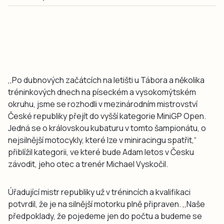
,,Po dubnových začátcích na letišti u Tábora a několika
tréninkových dnech na píseckém a vysokomýtském
okruhu, jsme se rozhodli v mezinárodním mistrovství
České republiky přejít do vyšší kategorie MiniGP Open.
Jedná se o královskou kubaturu v tomto šampionátu, o
nejsilnější motocykly, které lze v miniracingu spatřit,“
přiblížil kategorii, ve které bude Adam letos v Česku
závodit, jeho otec a trenér Michael Vyskočil.
Úřadující mistr republiky už v trénincích a kvalifikaci
potvrdil, že je na silnější motorku plně připraven.
,,Naše
předpoklady, že pojedeme jen do počtu a budeme se