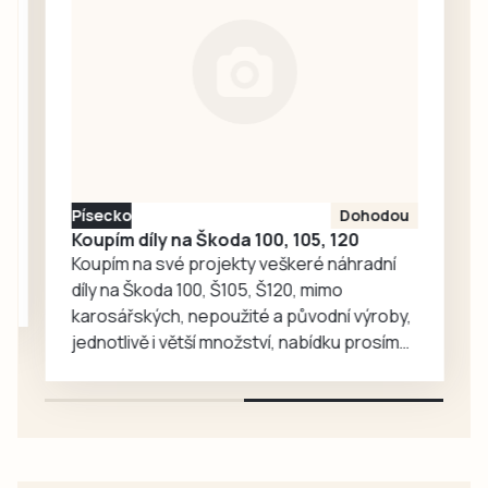
Měcháčka. Jejich
memoriál letos
nabídl přátelské
utkání béčka mužů
s Počepicemi a
generálku A týmu
proti Střelským
Hošticím, nad
Písecko
Dohodou
kterými místní
Koupím díly na Škoda 100, 105, 120
účastník I. A třídy…
Koupím na své projekty veškeré náhradní
díly na Škoda 100, Š105, Š120, mimo
karosářských, nepoužité a původní výroby,
jednotlivě i větší množství, nabídku prosím
pouze na e-mail: svorpi@seznam.cz.