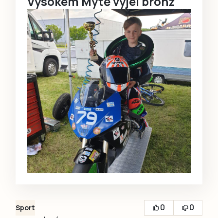
Vysokém Mýtě vyjel bronz
0
0
Sport