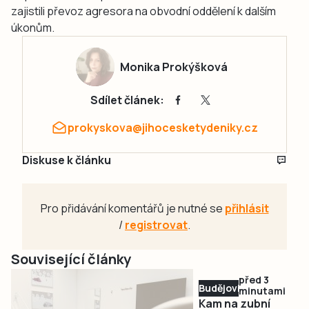
zajistili převoz agresora na obvodní oddělení k dalším
úkonům.
Monika Prokýšková
Sdílet článek:
prokyskova@jihocesketydeniky.cz
Diskuse k článku
Pro přidávání komentářů je nutné se
přihlásit
/
registrovat
.
Související články
před 3
Budějovicko
minutami
Kam na zubní