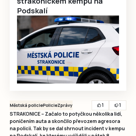
strakonickém kempu na
Podskalí
1
1
Městská policie
Policie
Zprávy
STRAKONICE – Začalo to potyčkou několika lidí,
poničením auta a skončilo převozem agresora
na policii. Tak by se dal shrnout incident v kempu
na Podskalí, ke kterému vyjížděli v pátek 8.