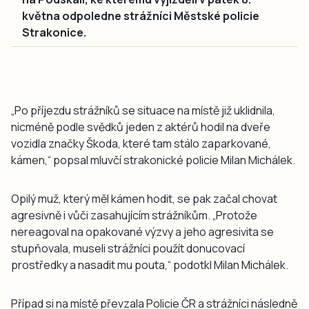
května odpoledne strážníci Městské policie
Strakonice.
„Po příjezdu strážníků se situace na místě již uklidnila,
nicméně podle svědků jeden z aktérů hodil na dveře
vozidla značky Škoda, které tam stálo zaparkované,
kámen,“ popsal mluvčí strakonické policie Milan Michálek.
Opilý muž, který měl kámen hodit, se pak začal chovat
agresivně i vůči zasahujícím strážníkům. „Protože
nereagoval na opakované výzvy a jeho agresivita se
stupňovala, museli strážníci použít donucovací
prostředky a nasadit mu pouta,“ podotkl Milan Michálek.
Případ si na místě převzala Policie ČR a strážníci následně