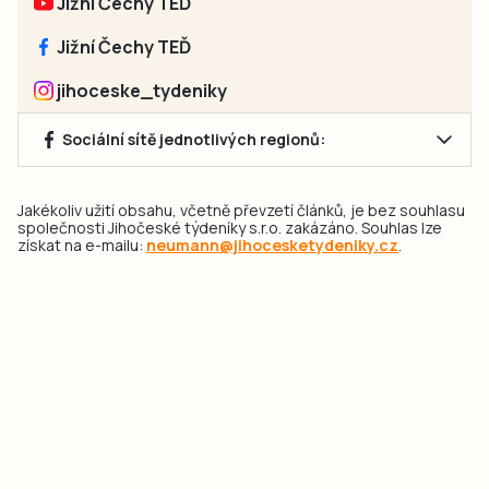
Jižní Čechy TEĎ
Jižní Čechy TEĎ
jihoceske_tydeniky
Sociální sítě jednotlivých regionů:
Jakékoliv užití obsahu, včetně převzetí článků, je bez souhlasu
společnosti Jihočeské týdeníky s.r.o. zakázáno. Souhlas lze
získat na e-mailu:
neumann@jihocesketydeniky.cz
.
2026 © Copyright Jihočeské týdeníky s.r.o.
Pravidla vkládání Inzerátů a zpracování osobních
údajů
Pravidla vkládání příspěvků
Hlavním cílem projektu „Nový vizuál webových stránek pro Jihočeské