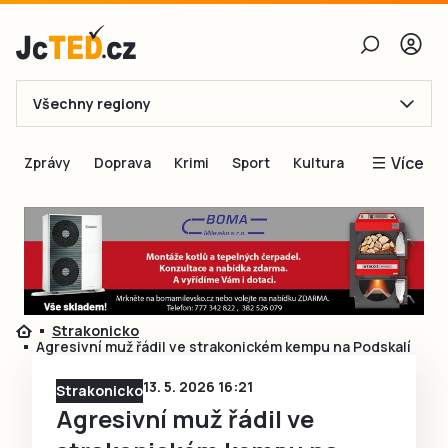
Všechny regiony
E-mail
Více
Zprávy
Doprava
Krimi
Sport
Kultura
Heslo
Blogy
Obnovit heslo
Inspirace
Čtenáři píší
Přihlásit se
Speciální přílohy
Strakonicko
Přihlásit se přes Facebook
Inzerce
Agresivní muž řádil ve strakonickém kempu na Podskalí
Ještě nemám účet, chci se
Registrovat
13. 5. 2026 16:21
Strakonicko
Agresivní muž řádil ve