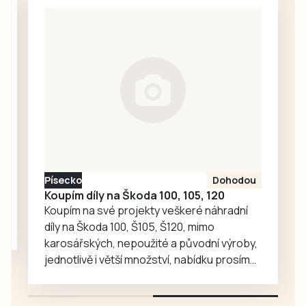
spánkové apnoe.
obědu i ke
Neléčené
vzpomínání.
onemocnění
přitom nezhoršuje
jen kvalitu spánku,
ale může zvyšovat
i riziko vysokého
krevního tlaku,
srdečně-cévních
onemocnění nebo
cévní mozkové
Písecko
Dohodou
příhody. Řada lidí
Koupím díly na Škoda 100, 105, 120
přitom o svém
Koupím na své projekty veškeré náhradní
onemocnění
díly na Škoda 100, Š105, Š120, mimo
dlouhou dobu
karosářských, nepoužité a původní výroby,
vůbec neví. V…
jednotlivě i větší množství, nabídku prosím
pouze na e-mail: svorpi@seznam.cz.