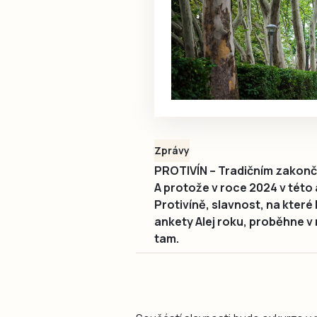
Zprávy
PROTIVÍN – Tradičním zakonče
A protože v roce 2024 v této 
Protivíně, slavnost, na které
ankety Alej roku, proběhne v 
tam.