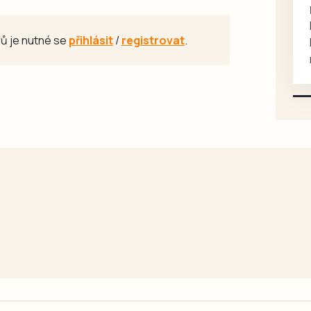
rukou kotě
Daruji do dobrých rukou
ů je nutné se
přihlásit
/
registrovat
.
kotě-kočka, odčervené,
mazlivé, ihned k odběru.