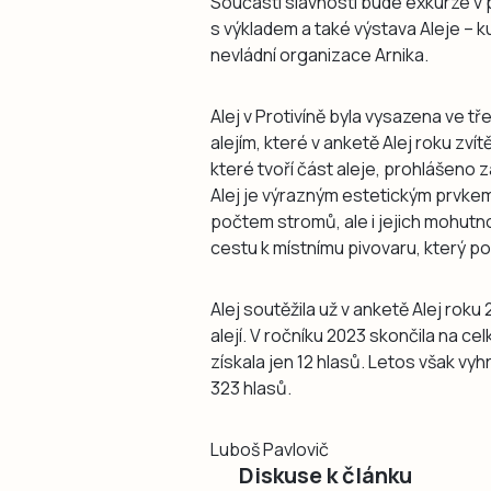
Součástí slavnosti bude exkurze v p
s výkladem a také výstava Aleje – kul
nevládní organizace Arnika.
Alej v Protivíně byla vysazena ve tř
alejím, které v anketě Alej roku zvít
které tvoří část aleje, prohlášeno
Alej je výrazným estetickým prvkem
počtem stromů, ale i jejich mohutno
cestu k místnímu pivovaru, který po
Alej soutěžila už v anketě Alej rok
alejí. V ročníku 2023 skončila na c
získala jen 12 hlasů. Letos však vyh
323 hlasů.
Luboš Pavlovič
Diskuse k článku