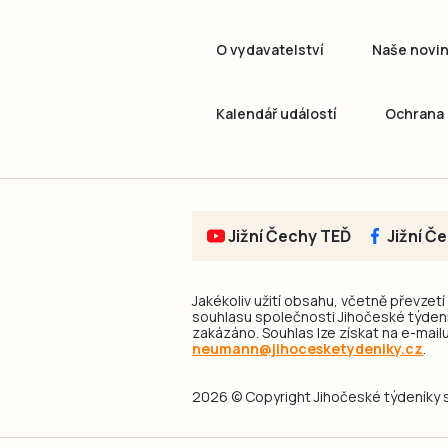
O vydavatelství
Naše novi
Kalendář událostí
Ochrana 
Jižní Čechy TEĎ
Jižní Č
Jakékoliv užití obsahu, včetně převzetí
souhlasu společnosti Jihočeské týdeník
zakázáno. Souhlas lze získat na e-mailu
neumann@jihocesketydeniky.cz
.
2026 © Copyright Jihočeské týdeníky s.