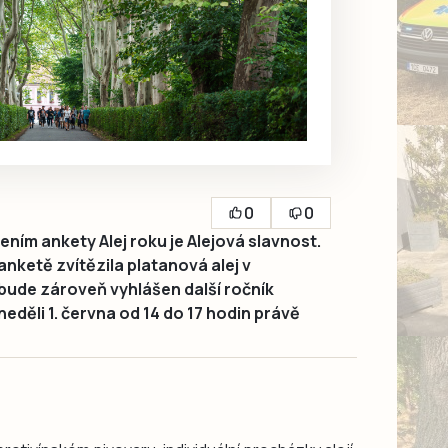
0
0
ním ankety Alej roku je Alejová slavnost.
anketě zvítězila platanová alej v
 bude zároveň vyhlášen další ročník
neděli 1. června od 14 do 17 hodin právě