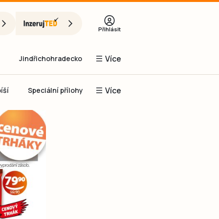
Přihlásit
Více
Jindřichohradecko
Více
íší
Speciální přílohy
Prachaticko
Inzerce
Obnovit heslo
řihlásit se
it se přes Facebook
čet, chci se
Registrovat