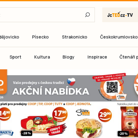
dějovicko
Písecko
Strakonicko
Českokrumlovsko
E-mail
Sport
Kultura
Blogy
Inspirace
Čtenáři p
Heslo
P
Přihlás
Ještě nemám ú