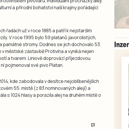
rotivínském pivovaru, individuální procházky alejí
turní a přírodní bohatství naší krajiny pořádající
ech řadách už v roce 1885 a patří k nejstarším
ězily. V roce 1995 bylo 59 platanů javorolistých,
 za památné stromy. Dodnes se jich dochovalo 53.
 v městské zástavbě Protivína a vyniká nejen
stí a tvarem. Liniově doprovází příjezdovou
 ní pojmenoval své pivo Platan.
u 2014, kde zabodovala v desítce nejoblíbenějších
elkovém 55. místě (z 83 nominovaných alejí) a
rála s 1024 hlasy a porazila alej na druhém místě o
Milevsko
Zdarma / za odvoz
Daruji do dobrých