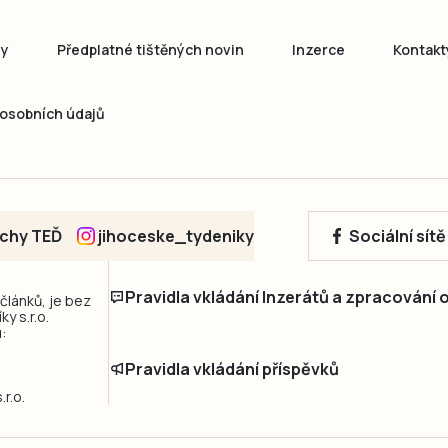
ny
Předplatné tištěných novin
Inzerce
Kontakt
osobních údajů
echy TEĎ
jihoceske_tydeniky
Sociální sít
Pravidla vkládání Inzerátů a zpracování
 článků, je bez
y s.r.o.
:
Pravidla vkládání příspěvků
r.o.