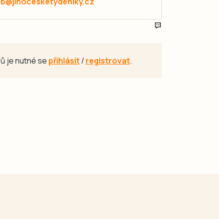
ab@jihocesketydeniky.cz
ů je nutné se
přihlásit
/
registrovat
.