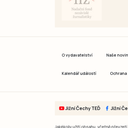
O vydavatelství
Naše novi
Kalendář událostí
Ochrana 
Jižní Čechy TEĎ
Jižní Č
Jakékoliv užití obsahu, včetně převzetí