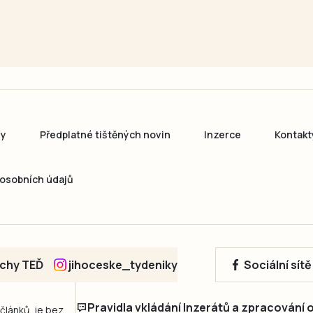
ny
Předplatné tištěných novin
Inzerce
Kontakt
osobních údajů
echy TEĎ
jihoceske_tydeniky
Sociální sít
Pravidla vkládání Inzerátů a zpracování
 článků, je bez