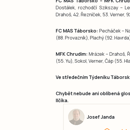
FC MAS Táborsko – MFK Chrudi
Dostálek, rozhodčí Szikszay – Leš
Drahoš, 42. Řezníček, 53. Verner, 9
FC MAS Táborsko:
Pecháček – Navr
(88. Provazník), Plachý (92. Havrda)
MFK Chrudim:
Mrázek – Drahoš, Ře
(55. Yu), Sokol, Verner, Čáp (55. Hl
Ve středečním Týdeníku Tábors
Chybět nebude ani oblíbená glo
Ilčíka.
Josef Janda