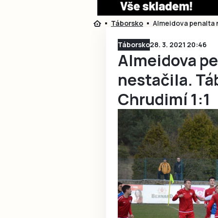
Táborsko
Almeidova penalta n
Táborsko
28. 3. 2021 20:46
Almeidova pen
nestačila. Tá
Chrudimí 1:1