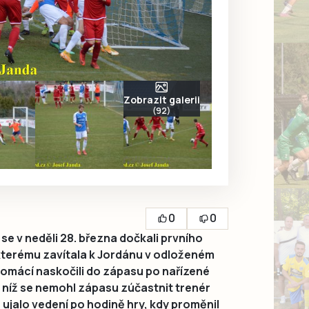
Zobrazit galerii
(92)
0
0
se v neděli 28. března dočkali prvního
kterému zavítala k Jordánu v odloženém
 Domácí naskočili do zápasu po nařízené
 níž se nemohl zápasu zúčastnit trenér
 ujalo vedení po hodině hry, kdy proměnil