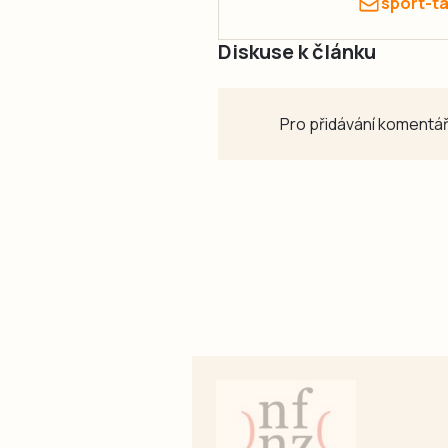
sport-t
Diskuse k článku
Pro přidávání komentář