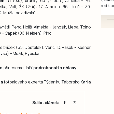
m 1:1
(0:0), branky: 60. (z pen.) Almeida – 76.
mazlivé, ihned k odběru.
ka, Volf, ŽK (2-4): 17. Almeida, 66. Holiš – 30.
2. Mužík, bez diváků.
átil, Penc, Holiš, Almeida – Janošík, Liepa, Tolno
 – Čapek (86. Nielsen), Pinc.
zníček (55. Dostálek), Vencl, D. Hašek – Kesner
avsa) – Mužík, Rybička.
ko
přineseme další
podrobnosti a ohlasy.
sa
fotbalového experta Týdeníku Táborsko
Karla
Sdílet článek: