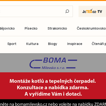
dějovicko
Písecko
Strakonicko
Českokrumlovsko
E-mail
Sport
Kultura
Blogy
Inspirace
Čtenáři p
Heslo
P
Přihlás
Ještě nemám ú