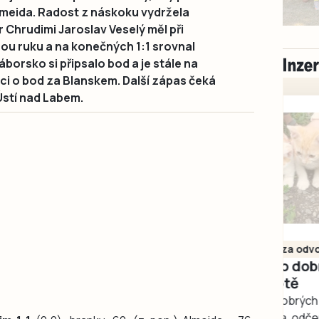
lmeida. Radost z náskoku vydržela
 Chrudimi Jaroslav Veselý měl při
ou ruku a na konečných 1:1 srovnal
borsko si připsalo bod a je stále na
i o bod za Blanskem. Další zápas čeká
Ústí nad Labem.
Milevsko
Zdarma / za odvoz
Daruji do dobrých
rukou kotě
Daruji do dobrých rukou
kotě-kočka, odčervené,