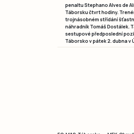
penaltu Stephano Alves de A
Táborsku čtvrt hodiny. Trenér
trojnásobném střídání šťastn
náhradník Tomáš Dostálek. Tá
sestupové předposlední pozic
Táborsko v pátek 2. dubna v 