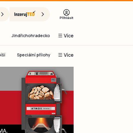
Přihlásit
Více
Jindřichohradecko
Více
íší
Speciální přílohy
Prachaticko
Inzerce
Obnovit heslo
řihlásit se
it se přes Facebook
čet, chci se
Registrovat