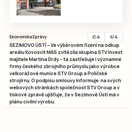
4
4
Ekonomika
Zprávy
SEZIMOVO ÚSTÍ – Ve výběrovém řízení na odkup
areálu Kovosvit MAS zvítězila skupina STV Invest
majitele Martina Drdy – ta zastřešuje i významné
firmy českého zbrojního průmyslu jako výrobce
velkorážové munice STV Group a Poličské
strojírny. O podpisu smlouvy informuje na svých
webových stránkách společnost STV Group a v
tiskové zprávě ujišťuje, že v Sezimově Ústí má v
plánu civilní výrobu.