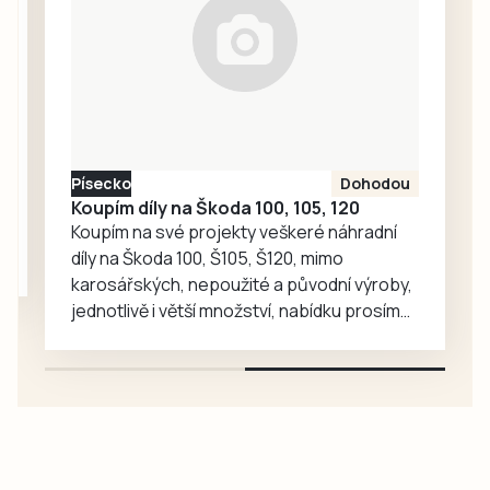
informoval mluvčí
Milan Bajcura.
Písecko
Dohodou
Koupím díly na Škoda 100, 105, 120
Koupím na své projekty veškeré náhradní
díly na Škoda 100, Š105, Š120, mimo
karosářských, nepoužité a původní výroby,
jednotlivě i větší množství, nabídku prosím
pouze na e-mail: svorpi@seznam.cz.