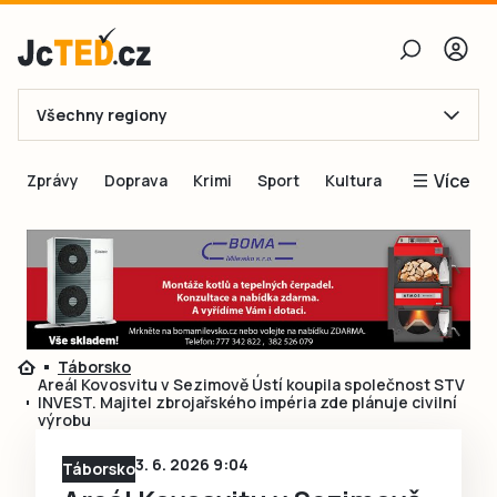
Všechny regiony
E-mail
Více
Zprávy
Doprava
Krimi
Sport
Kultura
Heslo
Blogy
Obnovit heslo
Inspirace
Čtenáři píší
Přihlásit se
Speciální přílohy
Táborsko
Přihlásit se přes Facebook
Inzerce
Areál Kovosvitu v Sezimově Ústí koupila společnost STV
INVEST. Majitel zbrojařského impéria zde plánuje civilní
Ještě nemám účet, chci se
Registrovat
výrobu
3. 6. 2026 9:04
Táborsko