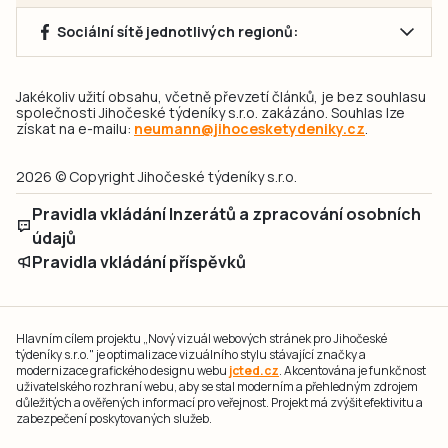
Sociální sítě jednotlivých regionů:
Jakékoliv užití obsahu, včetně převzetí článků, je bez souhlasu
společnosti Jihočeské týdeníky s.r.o. zakázáno. Souhlas lze
získat na e-mailu:
neumann@jihocesketydeniky.cz
.
2026 © Copyright Jihočeské týdeníky s.r.o.
Pravidla vkládání Inzerátů a zpracování osobních
údajů
Pravidla vkládání příspěvků
Hlavním cílem projektu „Nový vizuál webových stránek pro Jihočeské
týdeníky s.r.o." je optimalizace vizuálního stylu stávající značky a
modernizace grafického designu webu
jcted.cz
. Akcentována je funkčnost
uživatelského rozhraní webu, aby se stal moderním a přehledným zdrojem
důležitých a ověřených informací pro veřejnost. Projekt má zvýšit efektivitu a
zabezpečení poskytovaných služeb.