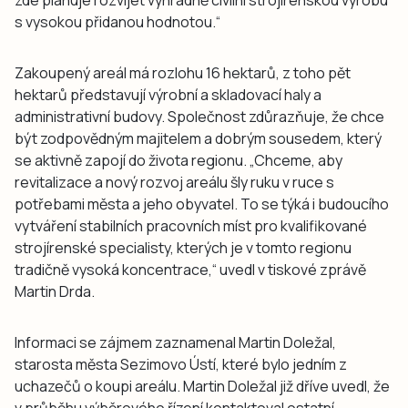
zde plánuje rozvíjet výhradně civilní strojírenskou výrobu
s vysokou přidanou hodnotou.“
Zakoupený areál má rozlohu 16 hektarů, z toho pět
hektarů představují výrobní a skladovací haly a
administrativní budovy. Společnost zdůrazňuje, že chce
být zodpovědným majitelem a dobrým sousedem, který
se aktivně zapojí do života regionu. „Chceme, aby
revitalizace a nový rozvoj areálu šly ruku v ruce s
potřebami města a jeho obyvatel. To se týká i budoucího
vytváření stabilních pracovních míst pro kvalifikované
strojírenské specialisty, kterých je v tomto regionu
tradičně vysoká koncentrace,“ uvedl v tiskové zprávě
Martin Drda.
Informaci se zájmem zaznamenal Martin Doležal,
starosta města Sezimovo Ústí, které bylo jedním z
uchazečů o koupi areálu. Martin Doležal již dříve uvedl, že