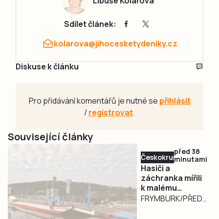
Libuše Kolářová
Sdílet článek:
kolarova@jihocesketydeniky.cz
Diskuse k článku
Pro přidávání komentářů je nutné se
přihlásit
/
registrovat
.
Související články
před 38
Českokrumlovsko
minutami
Hasiči a
záchranka mířili
k malému
pacientovi na
FRYMBURK/PŘEDNÍ
Lipně přívozem
VÝTOŇ – K