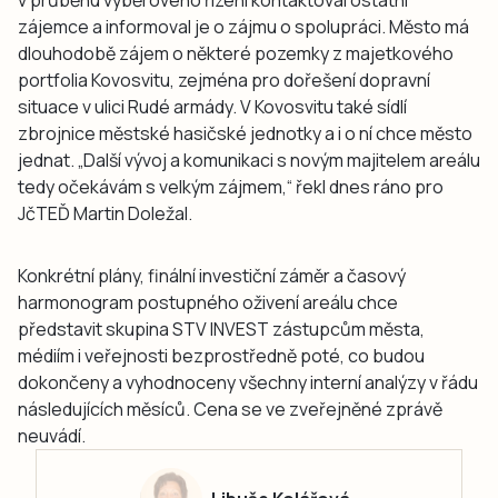
v průběhu výběrového řízení kontaktoval ostatní
zájemce a informoval je o zájmu o spolupráci. Město má
dlouhodobě zájem o některé pozemky z majetkového
portfolia Kovosvitu, zejména pro dořešení dopravní
situace v ulici Rudé armády. V Kovosvitu také sídlí
zbrojnice městské hasičské jednotky a i o ní chce město
jednat. „Další vývoj a komunikaci s novým majitelem areálu
tedy očekávám s velkým zájmem,“ řekl dnes ráno pro
JčTEĎ Martin Doležal.
Konkrétní plány, finální investiční záměr a časový
harmonogram postupného oživení areálu chce
představit skupina STV INVEST zástupcům města,
médiím i veřejnosti bezprostředně poté, co budou
dokončeny a vyhodnoceny všechny interní analýzy v řádu
následujících měsíců. Cena se ve zveřejněné zprávě
neuvádí.