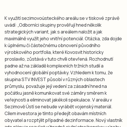
K využití sezimovoústeckého areálu se v tiskové zprávě
uvádí: „Odborníci skupiny prověřují hned několik
strategických variant, jak s areálem naložit a jak
maximálně využít jeho vnitřní potenciál. Otázka, zda dojde
k úplnému či částečnému obnovení původního
výrobkového portfolia, které Kovosvit historicky
proslavilo, zůstává v tuto chvíli otevřená. Rozhodnutí
padne až na základě komplexních tržních studií a
vyhodnocení globální poptávky. Vzhledem k tomu, že
skupina STV INVEST působí v různých oblastech
průmyslu, považuje její vedení za zásadní hned na
počátku jasně komunikovat své záměry směrem k
veřejnosti a eliminovat jakékoli spekulace. V areálu v
Sezimově Ústí se nebude vyrábět vojenský materiál.
Cílem investora je tímto předejít obavám místních
obyvatel a rozptýlit případné dezinformace. Nový vlastník