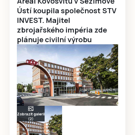
Areál Kovosvitu v Sezimově
Ústí koupila společnost STV
INVEST. Majitel
zbrojařského impéria zde
plánuje civilní výrobu
Zobrazit galerii
(2)