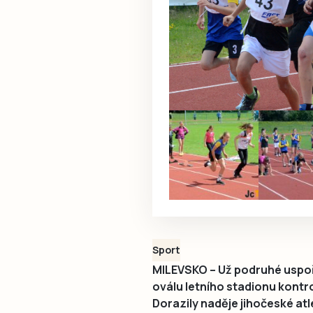
Sport
MILEVSKO – Už podruhé uspořá
oválu letního stadionu kontr
Dorazily naděje jihočeské atl