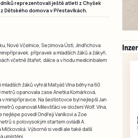
íků reprezentovali ještě atleti z Chyšek
a z Dětského domova v Přestavlkách.
ísku, Nové Včelnice, Sezimova Ústí, Jindřichova
inipřípravek, přípravek a mladších žáků a žákyň,
línách včetně štafet, dálce a v hodu medicinbalem
i mladších žáků vyhrál Matyáš Vlna běhy na 60
300 metrů opanovala zase Anetka Komárková,
 v minipřípravce. Na šestistovce byl nejlepší Jan
metrů opanovali Milevšťáci ve složení Wolf, Vlna,
 nejlépe povedl Ondřeji Vaníkovi a Zoe
metrů s polovysokým startem ovládli A.
Mlčkovská. Výborně si vedli ale také další
vá umístění.