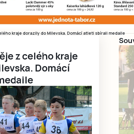
elého kraje dorazily do Milevska. Domácí atleti sbírali medaile
Souv
ěje z celého kraje
ilevska. Domácí
 medaile