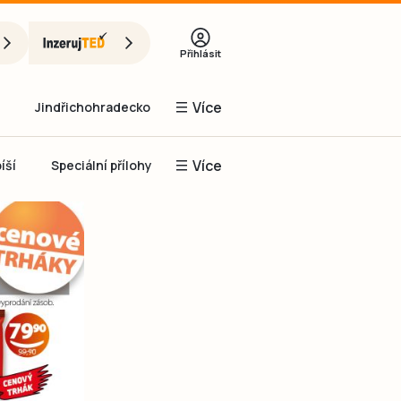
Přihlásit
Více
Jindřichohradecko
Více
íší
Speciální přílohy
Prachaticko
Inzerce
Obnovit heslo
řihlásit se
it se přes Facebook
čet, chci se
Registrovat