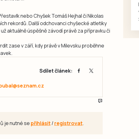
 z Přestavlk nebo Chyšek Tomáš Hejhal či Nikolas
ních rekordů. Další odchovanci chyšecké atletiky
 už aktuálně úspěšně závodí právě za přípravku či
vrdit zase v září, kdy právě v Milevsku proběhne
ravek.
Sdílet článek:
.pubal@seznam.cz
ů je nutné se
přihlásit
/
registrovat
.