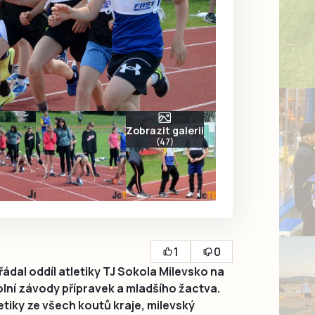
Zobrazit galerii
(47)
1
0
dal oddíl atletiky TJ Sokola Milevsko na
olní závody přípravek a mladšího žactva.
etiky ze všech koutů kraje, milevský