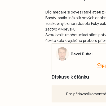
Dílčí medaile si odvezli také atleti
Bandy, padlo i několik nových osob
ze skupiny trenéra Josefa Fuky pak
žactvo v Milevsku.
Svou kvalitu mohou mladí atleti pot
čtvrté kolo krajského přeboru příp
Pavel Pubal
p
Diskuse k článku
Pro přidávání komentář