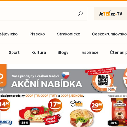
dějovicko
Písecko
Strakonicko
Českokrumlovsko
E-mail
Sport
Kultura
Blogy
Inspirace
Čtenáři p
Heslo
P
Přihlás
Ještě nemám ú