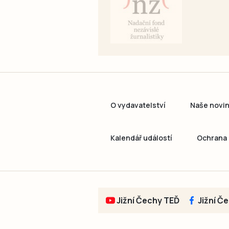
O vydavatelství
Naše novi
Kalendář událostí
Ochrana 
Jižní Čechy TEĎ
Jižní Č