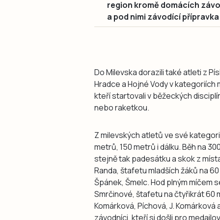
region kromě domácích závodn
a pod nimi závodící přípravk
Do Milevska dorazili také atleti z P
Hradce a Hojné Vody v kategoriích m
kteří startovali v běžeckých discip
nebo raketkou.
Z milevských atletů ve své kategori
metrů, 150 metrů i dálku. Běh na 
stejně tak padesátku a skok z místa
Randa, štafetu mladších žáků na 60 
Špánek, Šmelc. Hod plným míčem se
Smrčinové, štafetu na čtyřikrát 60 
Komárková, Píchová, J. Komárková a 
závodníci, kteří si došli pro medailo