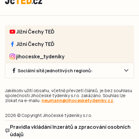
Jižní Čechy TEĎ
Jižní Čechy TEĎ
jihoceske_tydeniky
Sociální sítě jednotlivých regionů:
Jakékoliv užití obsahu, včetně převzetí článků, je bez souhlasu
společnosti Jihočeské týdeníky s.r.o. zakázáno. Souhlas lze
získat na e-mailu:
neumann@jihocesketydeniky.cz
.
2026 © Copyright Jihočeské týdeníky s.r.o.
Pravidla vkládání Inzerátů a zpracování osobních
údajů