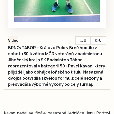
0
0
Video
BRNO/TÁBOR – Královo Pole v Brně hostilo v
sobotu 30. května MČR veteránů v badmintonu.
Jihočeský kraj a SK Badminton Tábor
reprezentoval v kategorii 50+ Pavel Kavan, který
přijížděl jako obhájce loňského titulu. Nasazená
dvojka potvrdila skvělou formu z celé sezony a
předváděla výborné výkony po celý turnaj.
Kavan nedal ve finále nasazené jedničce Janu Portovi