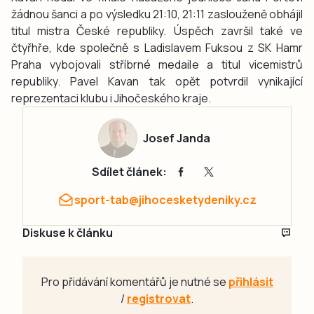
žádnou šanci a po výsledku 21:10, 21:11 zaslouženě obhájil
titul mistra České republiky. Úspěch završil také ve
čtyřhře, kde společně s Ladislavem Fuksou z SK Hamr
Praha vybojovali stříbrné medaile a titul vicemistrů
republiky. Pavel Kavan tak opět potvrdil vynikající
reprezentaci klubu i Jihočeského kraje.
Josef Janda
Sdílet článek:
sport-tab@jihocesketydeniky.cz
Diskuse k článku
Pro přidávání komentářů je nutné se
přihlásit
/
registrovat
.