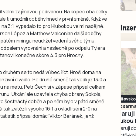
dl velmi zajímavou podívanou. Na kopec oba celky
le ti umožnili doběhy hned v první směně. Když ve
 na 3:1, vypadalo to pro Hlubokou velmi nadějně.
aferson López a Matthew Malconian další doběhy
 pátém inningu neudržel vedení svého týmu.
 odpalem vyrovnání a následně po odpalu Tylera
stanovil konečné skóre 4:3 pro Hrochy.
 o druhém se to nedá vůbec říct. Hroši doma na
nzivní divadlo. Po druhé směně tak vedli již 13:0 a
ou na metu. Petr Čech si v zápase připsal celkem
runu. Utkání ale uzavřela chyba obrany Sokola,
Milevsko
pro šestnáctý doběh a po něm bylo v páté směně
Zdarma / za odvoz
tak zvítězili vysoko 16:1 a ovládli sérii 2-0 na
Daruji do dobrých
tatistik připsal domácí Viktor Beránek, jenž
rukou kotě
Daruji do dobrých rukou
kotě-kočka, odčervené,