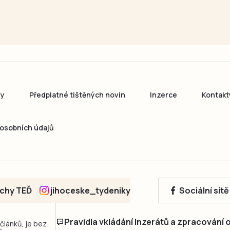
ny
Předplatné tištěných novin
Inzerce
Kontakt
osobních údajů
echy TEĎ
jihoceske_tydeniky
Sociální sít
Pravidla vkládání Inzerátů a zpracování
 článků, je bez