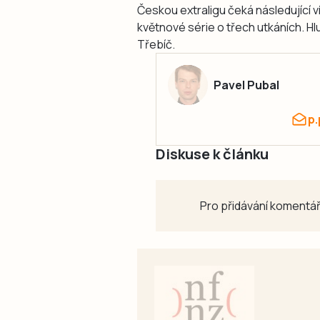
Českou extraligu čeká následující v
květnové série o třech utkáních. H
Třebíč.
Pavel Pubal
p
Diskuse k článku
Pro přidávání komentář