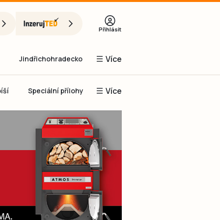
Přihlásit
Více
Jindřichohradecko
Více
íší
Speciální přílohy
Prachaticko
Inzerce
Obnovit heslo
řihlásit se
it se přes Facebook
čet, chci se
Registrovat