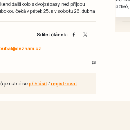
íkend další kolo s dvojzápasy, než přijdou
mazlivé, ihned k odběru.
lubokou čeká v pátek 25. a v sobotu 26. dubna
Sdílet článek:
.pubal@seznam.cz
ů je nutné se
přihlásit
/
registrovat
.