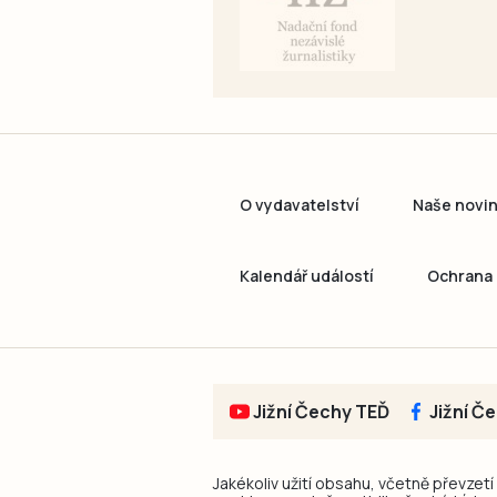
O vydavatelství
Naše novi
Kalendář událostí
Ochrana 
Jižní Čechy TEĎ
Jižní Č
Jakékoliv užití obsahu, včetně převzetí