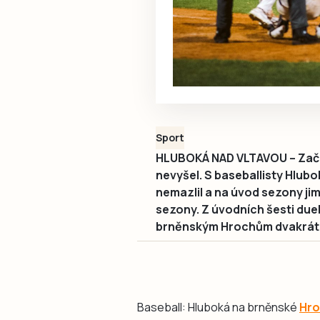
Sport
HLUBOKÁ NAD VLTAVOU – Začát
nevyšel. S baseballisty Hlubo
nemazlil a na úvod sezony jim 
sezony. Z úvodních šesti duelů
brněnským Hrochům dvakrát 
Baseball: Hluboká na brněnské
Hro