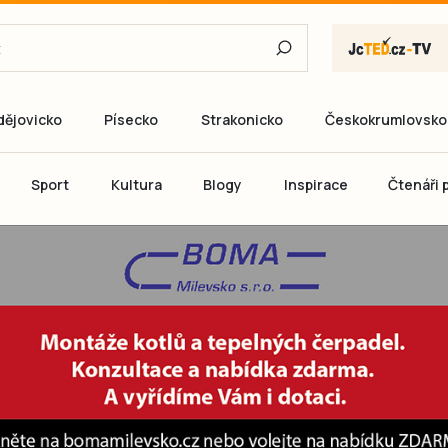
dějovicko
Písecko
Strakonicko
Českokrumlovsko
E-mail
Sport
Kultura
Blogy
Inspirace
Čtenáři p
Heslo
P
Přihlás
Ještě nemám ú