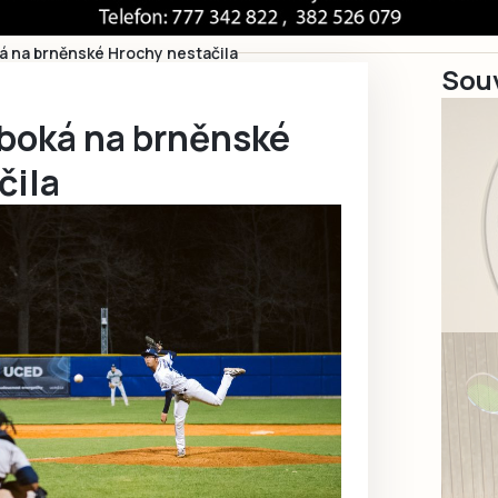
ká na brněnské Hrochy nestačila
Souv
uboká na brněnské
čila