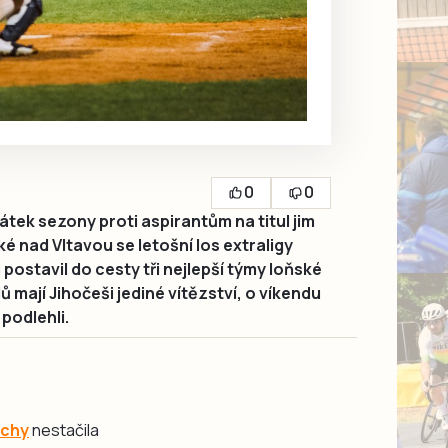
0
0
ek sezony proti aspirantům na titul jim
ké nad Vltavou se letošní los extraligy
postavil do cesty tři nejlepší týmy loňské
 mají Jihočeši jediné vítězství, o víkendu
podlehli.
chy
nestačila