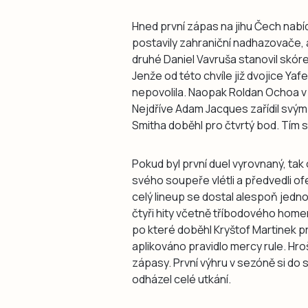
Hned první zápas na jihu Čech nabí
postavily zahraniční nadhazovače, a
druhé Daniel Vavruša stanovil skóre
Jenže od této chvíle již dvojice Y
nepovolila. Naopak Roldan Ochoa v
Nejdříve Adam Jacques zařídil svým
Smitha doběhl pro čtvrtý bod. Tím 
Pokud byl první duel vyrovnaný, tak
svého soupeře vlétli a předvedli ofe
celý lineup se dostal alespoň jedn
čtyři hity včetně tříbodového home
po které doběhl Kryštof Martinek 
aplikováno pravidlo mercy rule. Hroši 
zápasy. První výhru v sezóně si do s
odházel celé utkání.