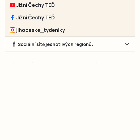
Jižní Čechy TEĎ
Jižní Čechy TEĎ
jihoceske_tydeniky
Sociální sítě jednotlivých regionů:
Jakékoliv užití obsahu, včetně převzetí článků, je bez souhlasu
společnosti Jihočeské týdeníky s.r.o. zakázáno. Souhlas lze
získat na e-mailu:
neumann@jihocesketydeniky.cz
.
2026 © Copyright Jihočeské týdeníky s.r.o.
Pravidla vkládání Inzerátů a zpracování osobních
údajů
Pravidla vkládání příspěvků
Hlavním cílem projektu „Nový vizuál webových stránek pro Jihočeské