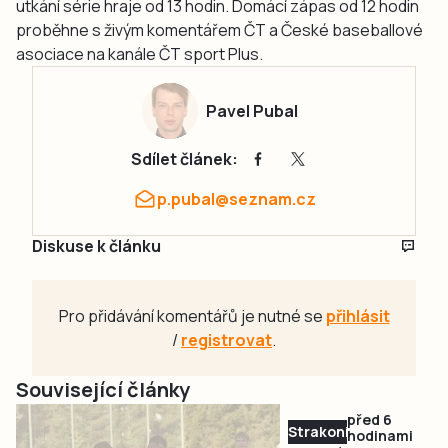
utkání série hraje od 13 hodin. Domácí zápas od 12 hodin
proběhne s živým komentářem ČT a České baseballové
asociace na kanále ČT sport Plus.
Pavel Pubal
Sdílet článek:
p.pubal@seznam.cz
Diskuse k článku
Pro přidávání komentářů je nutné se
přihlásit
/
registrovat
.
Související články
před 6
Strakonicko
hodinami