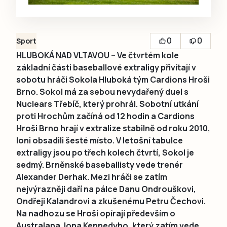
0
0
Sport
HLUBOKÁ NAD VLTAVOU – Ve čtvrtém kole
základní části baseballové extraligy přivítají v
sobotu hráči Sokola Hluboká tým Cardions Hroši
Brno. Sokol má za sebou nevydařený duel s
Nuclears Třebíč, který prohrál. Sobotní utkání
proti Hrochům začíná od 12 hodin a Cardions
Hroši Brno hrají v extralize stabilně od roku 2010,
loni obsadili šesté místo. V letošní tabulce
extraligy jsou po třech kolech čtvrtí, Sokol je
sedmý. Brněnské baseballisty vede trenér
Alexander Derhak. Mezi hráči se zatím
nejvýrazněji daří na pálce Danu Ondrouškovi,
Ondřeji Kalandrovi a zkušenému Petru Čechovi.
Na nadhozu se Hroši opírají především o
Australana Jona Kennedyho, který zatím vede