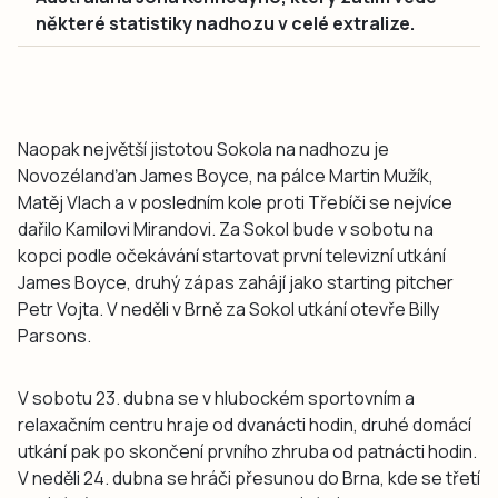
některé statistiky nadhozu v celé extralize.
Naopak největší jistotou Sokola na nadhozu je
Novozélanďan James Boyce, na pálce Martin Mužík,
Matěj Vlach a v posledním kole proti Třebíči se nejvíce
dařilo Kamilovi Mirandovi. Za Sokol bude v sobotu na
kopci podle očekávání startovat první televizní utkání
James Boyce, druhý zápas zahájí jako starting pitcher
Petr Vojta. V neděli v Brně za Sokol utkání otevře Billy
Parsons.
V sobotu 23. dubna se v hlubockém sportovním a
relaxačním centru hraje od dvanácti hodin, druhé domácí
utkání pak po skončení prvního zhruba od patnácti hodin.
V neděli 24. dubna se hráči přesunou do Brna, kde se třetí