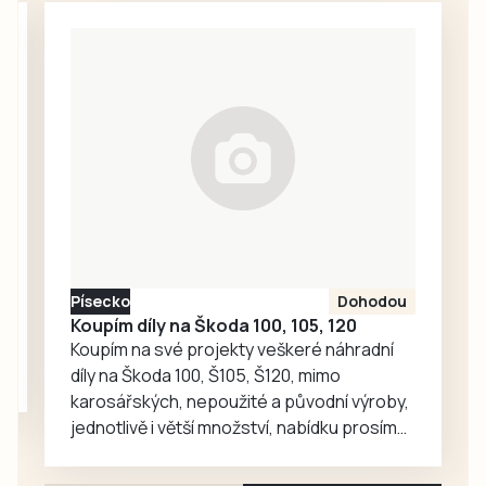
Jihočeši do třetí
kategorie C v
ligy vstoupili
Bažantnici. Do
výborně, pražskou
singla šel jako
Admiru…
nejvýše nasazený
Jiří Kubeš z
Lokomotivy Zdice
(1995) a došel až
do finále, kam
vstupoval jako
favorit proti
čtyřce turnaje
Písecko
Dohodou
Tomáši Vencovi z
Koupím díly na Škoda 100, 105, 120
LTC Humpolec….
Koupím na své projekty veškeré náhradní
díly na Škoda 100, Š105, Š120, mimo
karosářských, nepoužité a původní výroby,
jednotlivě i větší množství, nabídku prosím
pouze na e-mail: svorpi@seznam.cz.