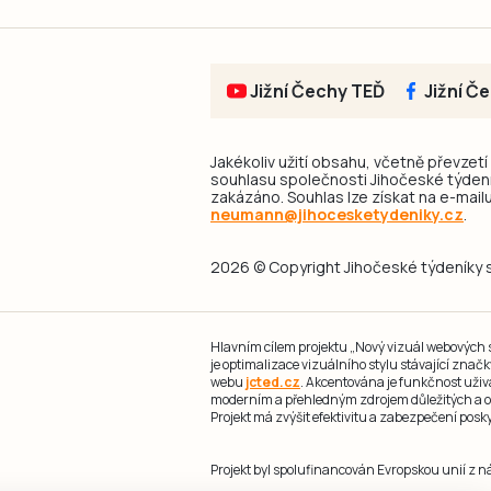
Jižní Čechy TEĎ
Jižní Č
Jakékoliv užití obsahu, včetně převzetí
souhlasu společnosti Jihočeské týdeník
zakázáno. Souhlas lze získat na e-mailu
neumann@jihocesketydeniky.cz
.
2026 © Copyright Jihočeské týdeníky s.
Hlavním cílem projektu „Nový vizuál webových st
je optimalizace vizuálního stylu stávající zna
webu
jcted.cz
. Akcentována je funkčnost uživ
moderním a přehledným zdrojem důležitých a ov
Projekt má zvýšit efektivitu a zabezpečení pos
Projekt byl spolufinancován Evropskou unií z 