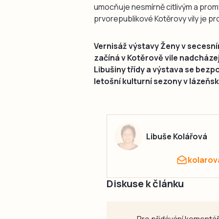
umocňuje nesmírně citlivým a pro
prvorepublikové Kotěrovy vily je p
Vernisáž výstavy Ženy v secesním
začíná v Kotěrově vile nadcházejí
Libušiny třídy a výstava se bezp
letošní kulturní sezony v lázeňs
Libuše Kolářová
kolarov
Diskuse k článku
Pro přidávání komentář