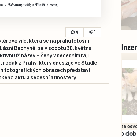
4
1
rově vile, která se na prahu letošní
 Lázní Bechyně, se v sobotu 30. května
tivní už název – Ženy v secesním ráji.
 rodák z Prahy, který dnes žije ve Stádlci
ch fotografických obrazech představí
kého aktu a secesní atmosféry.
Milevsko
Zdarma / za odvoz
Daruji do dobrých