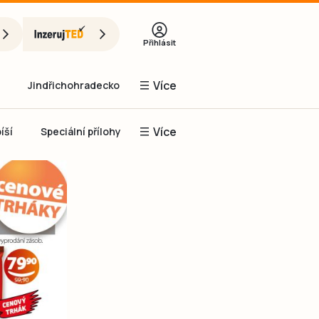
Přihlásit
Více
Jindřichohradecko
Více
íší
Speciální přílohy
Prachaticko
Inzerce
Obnovit heslo
řihlásit se
it se přes Facebook
čet, chci se
Registrovat