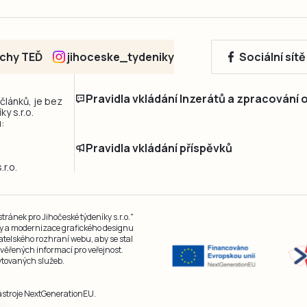
echy TEĎ
jihoceske_tydeniky
Sociální sít
Pravidla vkládání Inzerátů a zpracování
 článků, je bez
y s.r.o.
:
Pravidla vkládání příspěvků
r.o.
ránek pro Jihočeské týdeníky s.r.o."
čky a modernizace grafického designu
atelského rozhraní webu, aby se stal
ěřených informací pro veřejnost.
kytovaných služeb.
nástroje NextGenerationEU.