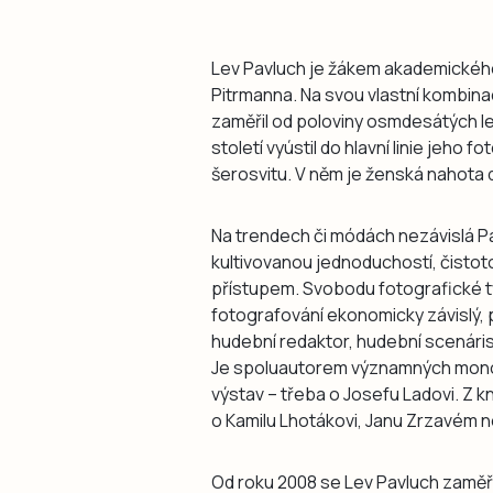
Lev Pavluch je žákem akademického
Pitrmanna. Na svou vlastní kombin
zaměřil od poloviny osmdesátých le
století vyústil do hlavní linie jeho
šerosvitu. V něm je ženská nahota
Na trendech či módách nezávislá P
kultivovanou jednoduchostí, čisto
přístupem. Svobodu fotografické tv
fotografování ekonomicky závislý, p
hudební redaktor, hudební scenárist
Je spoluautorem významných monogra
výstav – třeba o Josefu Ladovi. Z 
o Kamilu Lhotákovi, Janu Zrzavém ne
Od roku 2008 se Lev Pavluch zaměři