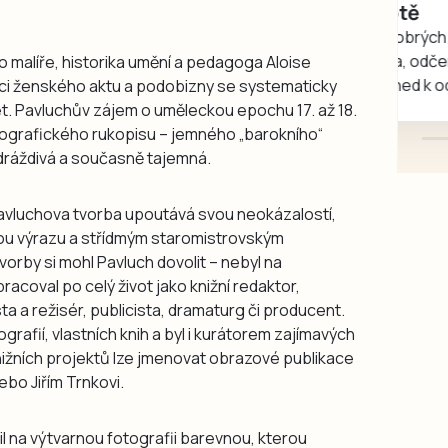
rukou kotě
Daruji do dobrých rukou
kotě-kočka, odčervené,
 malíře, historika umění a pedagoga Aloise
mazlivé, ihned k odběru.
aci ženského aktu a podobizny se systematicky
t. Pavluchův zájem o uměleckou epochu 17. až 18.
 fotografického rukopisu – jemného „barokního“
 dráždivá a současně tajemná.
avluchova tvorba upoutává svou neokázalostí,
tou výrazu a střídmým staromistrovským
orby si mohl Pavluch dovolit – nebyl na
racoval po celý život jako knižní redaktor,
a a režisér, publicista, dramaturg či producent.
fií, vlastních knih a byl i kurátorem zajímavých
knižních projektů lze jmenovat obrazové publikace
bo Jiřím Trnkovi.
l na výtvarnou fotografii barevnou, kterou