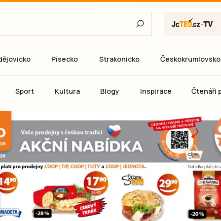
dějovicko
Písecko
Strakonicko
Českokrumlovsko
E-mail
Sport
Kultura
Blogy
Inspirace
Čtenáři p
Heslo
P
Přihlás
Ještě nemám ú