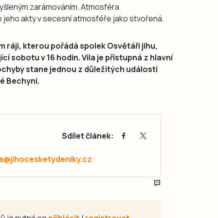
myšleným zarámováním. Atmosféra
ro jeho akty v secesní atmosféře jako stvořená.
 ráji, kterou pořádá spolek Osvětáři jihu,
cí sobotu v 16 hodin. Vila je přístupná z hlavní
ochyby stane jednou z důležitých událostí
ké Bechyni.
Sdílet článek:
a@jihocesketydeniky.cz
ů je nutné se
přihlásit
/
registrovat
.