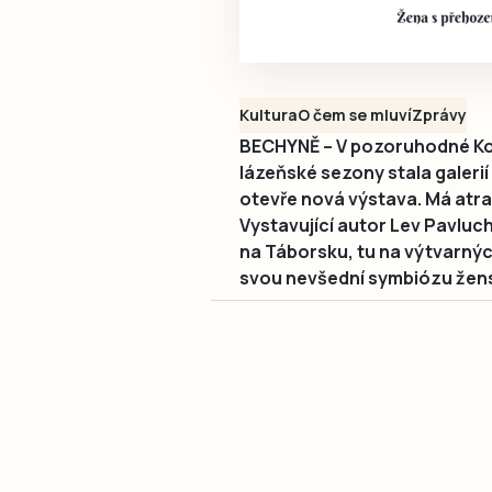
Kultura
O čem se mluví
Zprávy
BECHYNĚ – V pozoruhodné Kotě
lázeňské sezony stala galerií
otevře nová výstava. Má atrak
Vystavující autor Lev Pavluch,
na Táborsku, tu na výtvarný
svou nevšední symbiózu žens