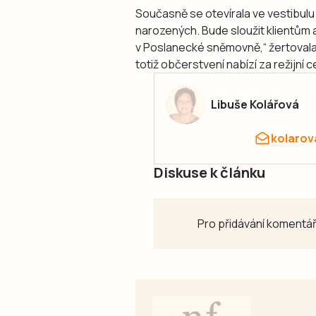
Současně se otevírala ve vestibulu
narozených. Bude sloužit klientům a
v Poslanecké sněmovně,“ žertoval
totiž občerstvení nabízí za režijní 
Libuše Kolářová
kolarov
Diskuse k článku
Pro přidávání komentář