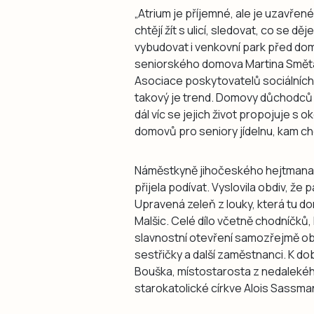
„Atrium je příjemné, ale je uzavřen
chtějí žít s ulicí, sledovat, co se dě
vybudovat i venkovní park před do
seniorského domova Martina Směták
Asociace poskytovatelů sociálních s
takový je trend. Domovy důchodců 
dál víc se jejich život propojuje s 
domovů pro seniory jídelnu, kam chodí
Náměstkyně jihočeského hejtmana p
přijela podívat. Vyslovila obdiv, že
Upravená zeleň z louky, která tu do
Malšic. Celé dílo včetně chodníčků, l
slavnostní otevření samozřejmě ob
sestřičky a další zaměstnanci. K d
Bouška, místostarosta z nedalekéh
starokatolické církve Alois Sassma