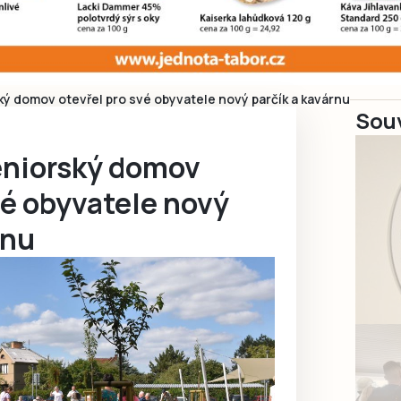
ý domov otevřel pro své obyvatele nový parčík a kavárnu
Souv
eniorský domov
vé obyvatele nový
rnu