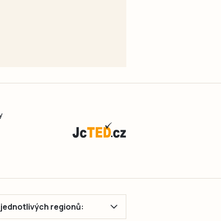
y
ě jednotlivých regionů: