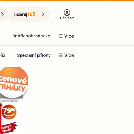
Přihlásit
Více
Jindřichohradecko
Více
íší
Speciální přílohy
Prachaticko
Inzerce
Obnovit heslo
řihlásit se
it se přes Facebook
čet, chci se
Registrovat