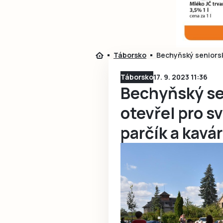
Táborsko
Bechyňský seniorsk
Táborsko
17. 9. 2023 11:36
Bechyňský s
otevřel pro s
parčík a kavá