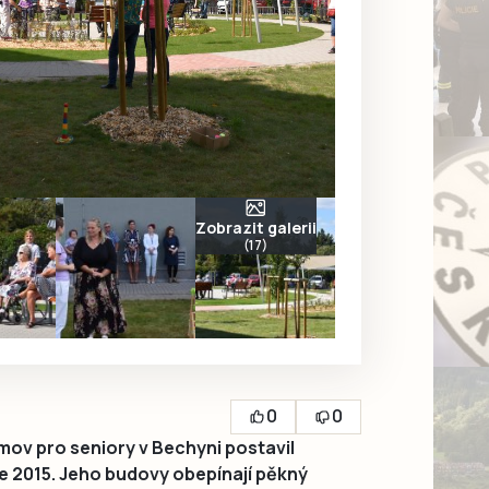
Zobrazit galerii
(17)
0
0
ov pro seniory v Bechyni postavil
ce 2015. Jeho budovy obepínají pěkný