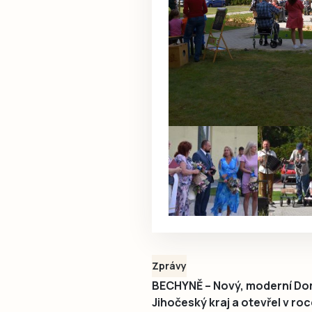
Zprávy
BECHYNĚ – Nový, moderní Dom
Jihočeský kraj a otevřel v ro