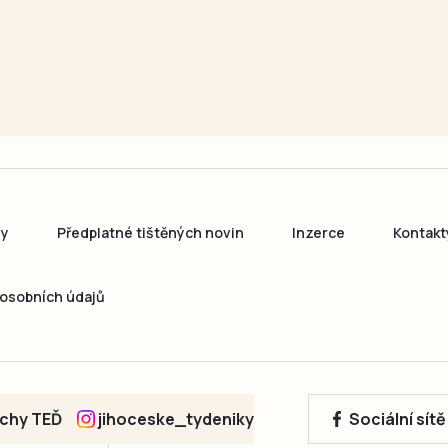
ny
Předplatné tištěných novin
Inzerce
Kontakt
osobních údajů
echy TEĎ
jihoceske_tydeniky
Sociální sít