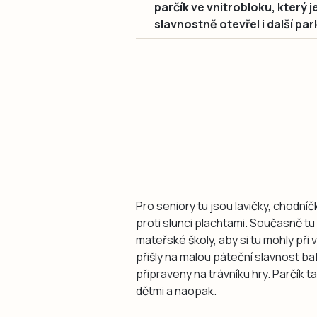
parčík ve vnitrobloku, který j
slavnostně otevřel i další p
Pro seniory tu jsou lavičky, chodníč
proti slunci plachtami. Současně tu
mateřské školy, aby si tu mohly při
přišly na malou páteční slavnost b
připraveny na trávníku hry. Parčík
dětmi a naopak.