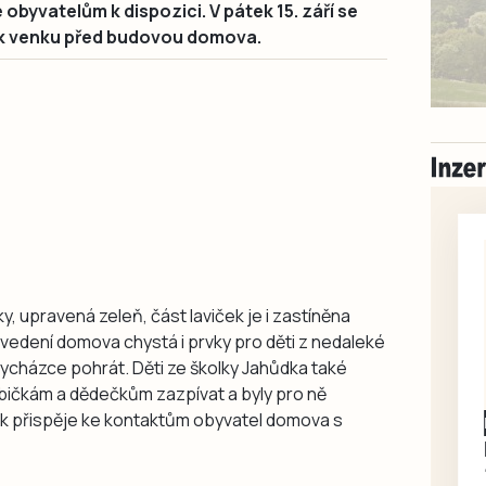
e obyvatelům k dispozici. V pátek 15. září se
ark venku před budovou domova.
ky, upravená zeleň, část laviček je i zastíněna
 vedení domova chystá i prvky pro děti z nedaleké
 vycházce pohrát. Děti ze školky Jahůdka také
abičkám a dědečkům zazpívat a byly pro ně
 tak přispěje ke kontaktům obyvatel domova s
Písecko
Dohodou
Koupím díly na Škoda
100, 105, 120