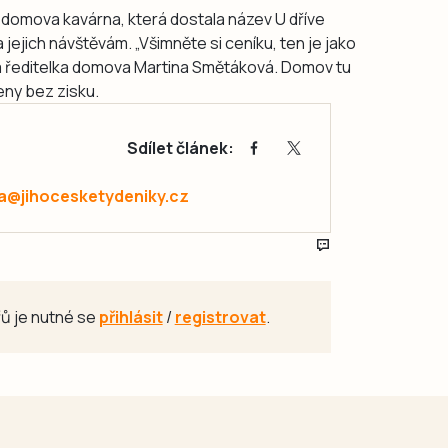
 domova kavárna, která dostala název U dříve
 jejich návštěvám. „Všimněte si ceníku, ten je jako
a ředitelka domova Martina Smětáková. Domov tu
ceny bez zisku.
Sdílet článek:
a@jihocesketydeniky.cz
ů je nutné se
přihlásit
/
registrovat
.