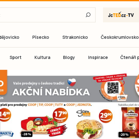
dějovicko
Písecko
Strakonicko
Českokrumlovsko
E-mail
Sport
Kultura
Blogy
Inspirace
Čtenáři p
Heslo
P
Přihlás
Ještě nemám ú