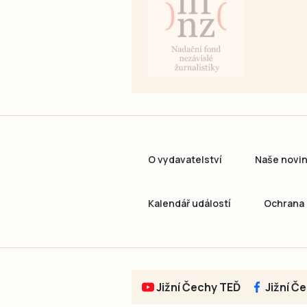
O vydavatelství
Naše novi
Kalendář událostí
Ochrana 
Jižní Čechy TEĎ
Jižní Č