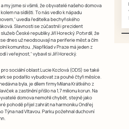
Koupím na své projekty
é a my jsme si všimli, že obyvatelé našeho domova
veškeré náhradní díly na
je kolem na sídlišti. To nás vedlo k nápadu
Škoda 100, Š105, Š120, mimo
movem,“ uvedla ředitelka bechyňského
karosářských, nepoužité a
ová. Slavnosti se zúčastnil i prezident
původní výroby, jednotlivě i
lužeb České republiky Jiří Horecký. Potvrdil, že
větší množství, nabídku
se dnes už neodsouvají na periferie měst a čím
prosím pouze na e-mail:
okolní komunitou. „Například v Praze má jeden z
svorpi@seznam.cz.
 i veřejnost,“ vybavil si Jiří Horecký.
ro sociální oblast Lucie Kozlová (ODS) se také
 park se podařilo vybudovat za pouhé čtyři měsíce.
nedávna byla, je dílem firmy Milana Krátkého z
aviček a zastínění přišlo na 1,7 milionu korun. Na
yvatelé domova nemohli chybět, stejně jako
obré pohodě přijel zahrát na harmoniku Ondřej
o Týna nad Vltavou. Parku požehnal duchovní
nn.