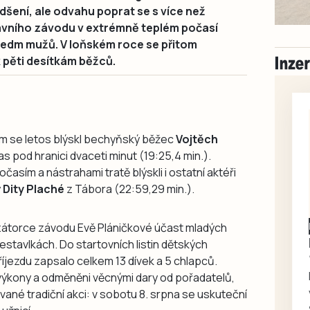
šení, ale odvahu poprat se s více než
lavního závodu v extrémně teplém počasí
sedm mužů. V loňském roce se přitom
 pěti desítkám běžců.
sem se letos blýskl bechyňský běžec
Vojtěch
čas pod hranici dvaceti minut (19:25,4 min.).
očasím a nástrahami tratě blýskli i ostatní aktéři
y
Dity Plaché
z Tábora (22:59,29 min.).
izátorce závodu Evě Pláničkové účast mladých
tavlkách. Do startovních listin dětských
příjezdu zapsalo celkem 13 dívek a 5 chlapců.
výkony a odměněni věcnými dary od pořadatelů,
avované tradiční akci: v sobotu 8. srpna se uskuteční