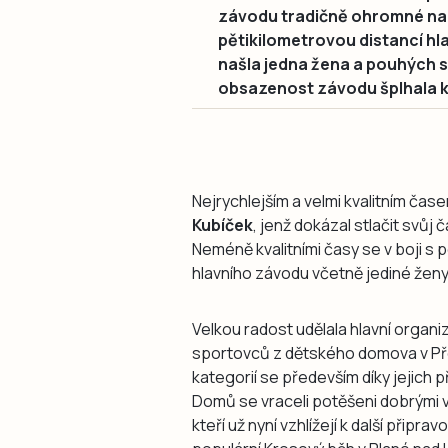
závodu tradičně ohromné nad
pětikilometrovou distancí h
našla jedna žena a pouhých 
obsazenost závodu šplhala k
Nejrychlejším a velmi kvalitním ča
Kubíček
, jenž dokázal stlačit svůj 
Neméně kvalitními časy se v boji s p
hlavního závodu včetně jediné žen
Velkou radost udělala hlavní organ
sportovců z dětského domova v Přes
kategorií se především díky jejich 
Domů se vraceli potěšeni dobrými 
kteří už nyní vzhlížejí k další připr