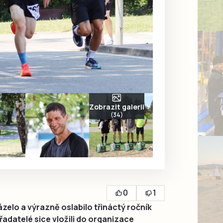
Zobrazit galerii
(34)
0
1
elo a výrazně oslabilo třináctý ročník
adatelé sice vložili do organizace