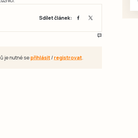
užnicí.
Sdílet článek:
ů je nutné se
přihlásit
/
registrovat
.