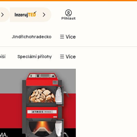
Přihlásit
Více
Jindřichohradecko
Více
íší
Speciální přílohy
Prachaticko
Inzerce
Obnovit heslo
řihlásit se
it se přes Facebook
čet, chci se
Registrovat