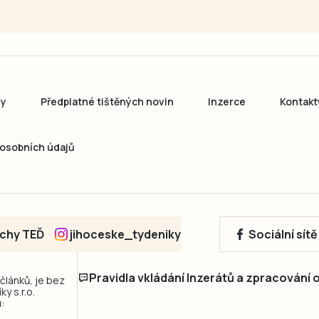
ny
Předplatné tištěných novin
Inzerce
Kontakt
osobních údajů
echy TEĎ
jihoceske_tydeniky
Sociální sít
Pravidla vkládání Inzerátů a zpracování
 článků, je bez
y s.r.o.
: