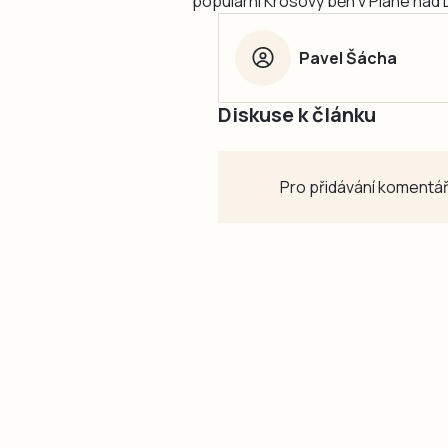
populární Krosový běh v Plané nad L
Pavel Šácha
Diskuse k článku
Pro přidávání komentář