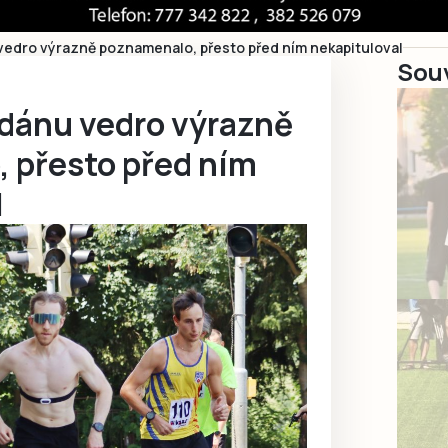
vedro výrazně poznamenalo, přesto před ním nekapituloval
Souv
rdánu vedro výrazně
 přesto před ním
l