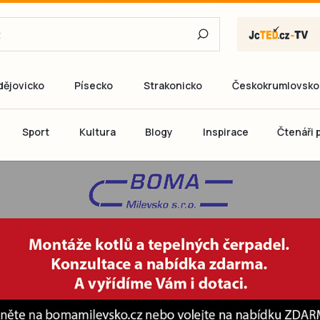
dějovicko
Písecko
Strakonicko
Českokrumlovsko
E-mail
Sport
Kultura
Blogy
Inspirace
Čtenáři p
Heslo
P
Přihlás
Ještě nemám ú