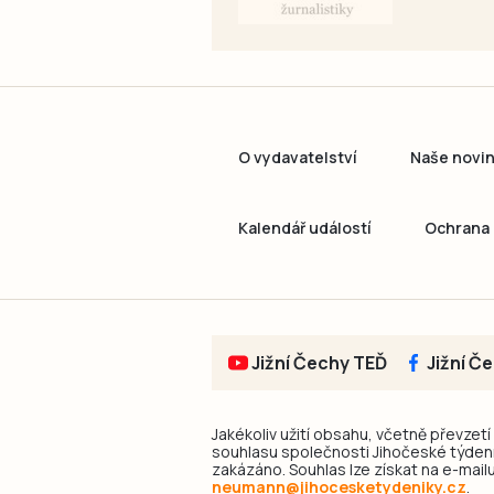
O vydavatelství
Naše novi
Kalendář událostí
Ochrana 
Jižní Čechy TEĎ
Jižní Č
Jakékoliv užití obsahu, včetně převzetí
souhlasu společnosti Jihočeské týdeník
zakázáno. Souhlas lze získat na e-mailu
neumann@jihocesketydeniky.cz
.