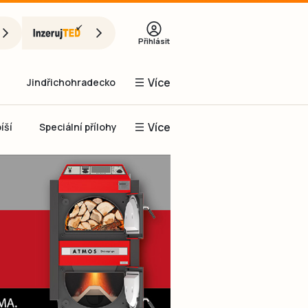
Přihlásit
Více
Jindřichohradecko
Více
íší
Speciální přílohy
Prachaticko
Inzerce
Obnovit heslo
řihlásit se
it se přes Facebook
čet, chci se
Registrovat