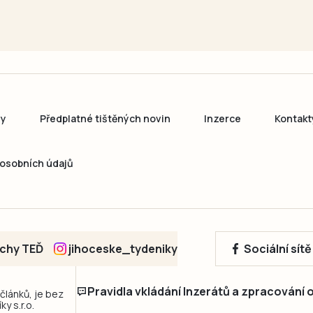
ny
Předplatné tištěných novin
Inzerce
Kontakt
osobních údajů
echy TEĎ
jihoceske_tydeniky
Sociální sít
Pravidla vkládání Inzerátů a zpracování
 článků, je bez
y s.r.o.