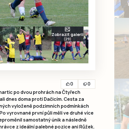
Zobrazit galerii
(29)
0
0
nartic po dvou prohrách na Čtyřech
li dnes doma proti Dačicím. Cesta za
očných vyloženě podzimních podmínkách
Po vyrovnané první půli měli ve druhé více
neproměnil samostatný únik a následně
rávce z ideální palebné pozice ani Růžek.