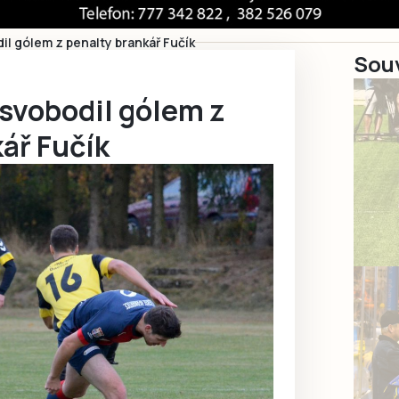
il gólem z penalty brankář Fučík
Souv
svobodil gólem z
ář Fučík