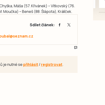
karosářských, nepoužité a
Chyška, Máša (57. Křivánek) – Vítkovský (76.
původní výroby, jednotlivě i
 M. Moučka) – Beneš (88. Šlápota), Králíček.
větší množství, nabídku
prosím pouze na e-mail:
Sdílet článek:
svorpi@seznam.cz.
.pubal@seznam.cz
ů je nutné se
přihlásit
/
registrovat
.