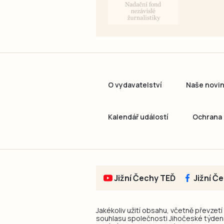
O vydavatelství
Naše novi
Kalendář událostí
Ochrana 
Jižní Čechy TEĎ
Jižní Č
Jakékoliv užití obsahu, včetně převzetí
souhlasu společnosti Jihočeské týdeník