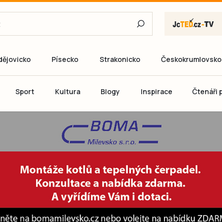
dějovicko
Písecko
Strakonicko
Českokrumlovsko
E-mail
Sport
Kultura
Blogy
Inspirace
Čtenáři p
Heslo
P
Přihlás
Ještě nemám ú