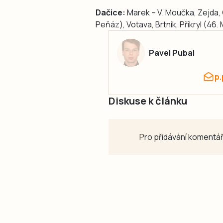
Dačice:
Marek – V. Moučka, Zejda, 
Peňáz), Votava, Brtník, Přikryl (46.
Pavel Pubal
p
Diskuse k článku
Pro přidávání komentář