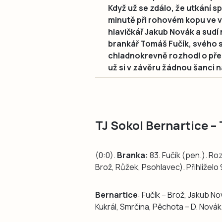
Když už se zdálo, že utkání s
minutě při rohovém kopu ve v
hlavičkář Jakub Novák a sudí n
brankář Tomáš Fučík, svého s
chladnokrevně rozhodl o přec
už si v závěru žádnou šanci 
TJ Sokol Bernartice –
(0:0).
Branka:
83. Fučík (pen.). Ro
Brož, Růžek, Psohlavec). Přihlíželo 
Bernartice
: Fučík – Brož, Jakub N
Kukrál, Smrčina, Pěchota – D. Novák