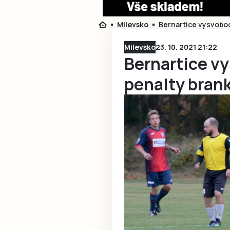
Milevsko
Bernartice vysvobod
Milevsko
23. 10. 2021 21:22
Bernartice vy
penalty brank