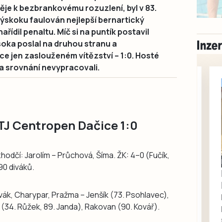
pěje k bezbrankovému rozuzlení, byl v 83.
ýskoku faulován nejlepší bernartický
ařídil penaltu. Míč si na puntík postavil
oka poslal na druhou stranu a
e jen zaslouženém vítězství – 1:0. Hosté
na srovnání nevypracovali.
 TJ Centropen Dačice 1:0
zhodčí: Jarolím – Průchová, Šíma. ŽK: 4–0 (Fučík,
Písecko
Dohodou
90 diváků.
Koupím díly na Škoda
100, 105, 120
ovák, Charypar, Pražma – Jenšík (73. Psohlavec),
Koupím na své projekty
 (34. Růžek, 89. Janda), Rakovan (90. Kovář).
veškeré náhradní díly na
Škoda 100, Š105, Š120, mimo