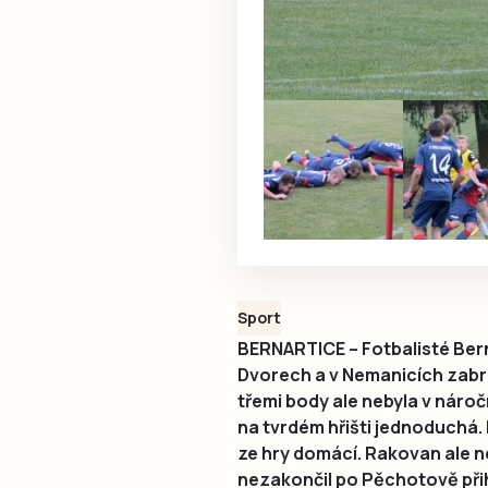
Sport
BERNARTICE – Fotbalisté Ber
Dvorech a v Nemanicích zabra
třemi body ale nebyla v nár
na tvrdém hřišti jednoduchá. 
ze hry domácí. Rakovan ale 
nezakončil po Pěchotově přih