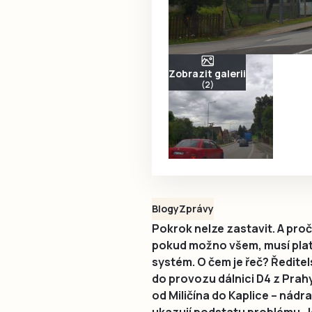
Zobrazit galerii
(2)
Blogy
Zprávy
Pokrok nelze zastavit. A proč t
pokud možno všem, musí plati
systém. O čem je řeč? Ředitel
do provozu dálnici D4 z Prahy
od Miličína do Kaplice – nádr