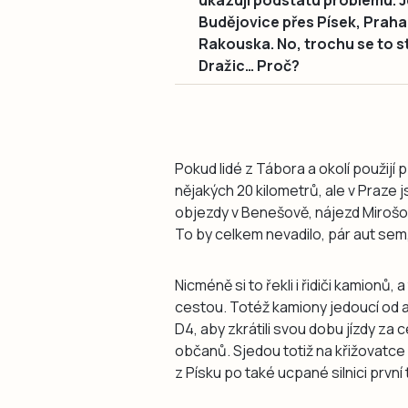
ukazují podstatu problému. J
Budějovice přes Písek, Praha
Rakouska. No, trochu se to st
Dražic… Proč?
Pokud lidé z Tábora a okolí použijí p
nějakých 20 kilometrů, ale v Praze 
objezdy v Benešově, nájezd Mirošov
To by celkem nevadilo, pár aut sem, 
Nicméně si to řekli i řidiči kamionů,
cestou. Totéž kamiony jedoucí od a d
D4, aby zkrátili svou dobu jízdy za 
občanů. Sjedou totiž na křižovatce 
z Písku po také ucpané silnici první