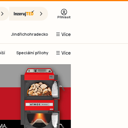
Přihlásit
Více
Jindřichohradecko
Více
íší
Speciální přílohy
Prachaticko
Inzerce
Obnovit heslo
řihlásit se
it se přes Facebook
čet, chci se
Registrovat