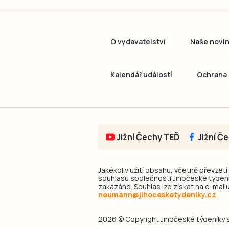
O vydavatelství
Naše novi
Kalendář událostí
Ochrana 
Jižní Čechy TEĎ
Jižní Č
Jakékoliv užití obsahu, včetně převzetí
souhlasu společnosti Jihočeské týdeník
zakázáno. Souhlas lze získat na e-mailu
neumann@jihocesketydeniky.cz
.
2026 © Copyright Jihočeské týdeníky s.