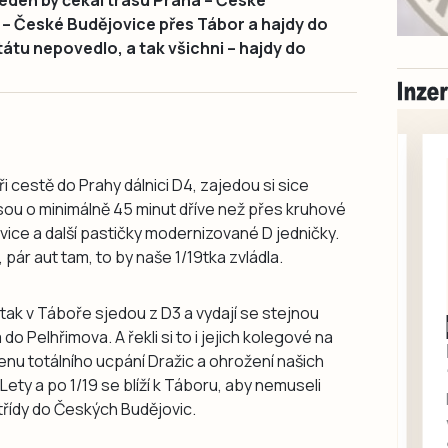
eden by čekal trasu Praha – České
 – České Budějovice přes Tábor a hajdy do
átu nepovedlo, a tak všichni – hajdy do
ři cestě do Prahy dálnici D4, zajedou si sice
jsou o minimálně 45 minut dříve než přes kruhové
ice a další pastičky modernizované D jedničky.
pár aut tam, to by naše 1/19tka zvládla.
 a tak v Táboře sjedou z D3 a vydají se stejnou
Milevsko
o Pelhřimova. A řekli si to i jejich kolegové na
Zdarma / za odvoz
cenu totálního ucpání Dražic a ohrožení našich
Daruji do dobrých
Lety a po 1/19 se blíží k Táboru, aby nemuseli
rukou kotě
 třídy do Českých Budějovic.
Daruji do dobrých rukou
kotě-kočka, odčervené,