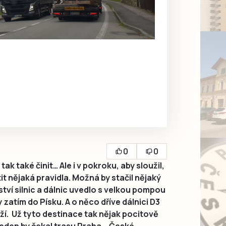
0
0
ak také činit… Ale i v pokroku, aby sloužil,
t nějaká pravidla. Možná by stačil nějaký
ství silnic a dálnic uvedlo s velkou pompou
 zatím do Písku. A o něco dříve dálnici D3
aží. Už tyto destinace tak nějak pocitově