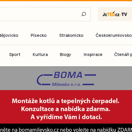
dějovicko
Písecko
Strakonicko
Českokrumlovsko
E-mail
Sport
Kultura
Blogy
Inspirace
Čtenáři p
Heslo
P
Přihlás
Ještě nemám ú