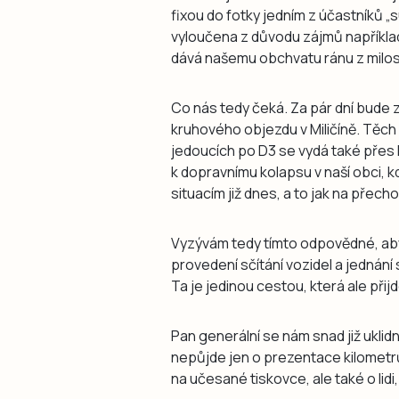
fixou do fotky jedním z účastníků „su
vyloučena z důvodu zájmů například
dává našemu obchvatu ránu z milost
Co nás tedy čeká. Za pár dní bude
kruhového objezdu v Miličíně. Těch
jedoucích po D3 se vydá také přes D
k dopravnímu kolapsu v naší obci, 
situacím již dnes, a to jak na přec
Vyzývám tedy tímto odpovědné, aby 
provedení sčítání vozidel a jednání 
Ta je jedinou cestou, která ale při
Pan generální se nám snad již uklid
nepůjde jen o prezentace kilometr
na učesané tiskovce, ale také o lidi,