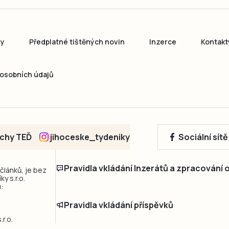
ny
Předplatné tištěných novin
Inzerce
Kontakt
osobních údajů
echy TEĎ
jihoceske_tydeniky
Sociální sít
Pravidla vkládání Inzerátů a zpracování
 článků, je bez
y s.r.o.
:
Pravidla vkládání příspěvků
r.o.