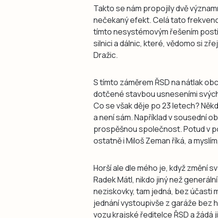
Takto se nám propojily dvě význam
nečekaný efekt. Celá tato frekvence
tímto nesystémovým řešením postiž
silnici a dálnic, které, vědomo si z
Dražic.
S tímto záměrem ŘSD na nátlak obcí
dotčené stavbou usneseními svých 
Co se však děje po 23 letech? Někd
a není sám. Například v sousední obci
prospěšnou společnost. Potud v po
ostatně i Miloš Zeman říká, a myslím
Horší ale dle mého je, když změní s
Radek Mátl, nikdo jiný než generáln
neziskovky, tam jedná, bez účasti 
jednání vystoupivše z garáže bez hu
vozu krajské ředitelce ŘSD a žádá j