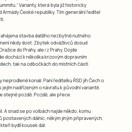
mmitu.“ Varianty, která byla již historicky
 Armády České republiky. Tím generální ředitel
i.
 zahájena stavba dalšího nezbytně nutného
 není nikdy dost. Zbytek odvážlivců dosud
ražice do Prahy, ale i z Prahy. Dojde
kde dochází k několika krizovým dopravním
hodech, tak na odbočkách do místních částí.
neprodleně konali. Paní ředitelku ŘSD jih Čech o
s jejím nadřízeným o návratu k původní variantě.
jde stejně pozdě. Pozdě, ale přece.
nil. A snad se po volbách najde někdo, komu
ů postavených dálnic, někým jiným připravených,
 kteří bydlí kousek dál.