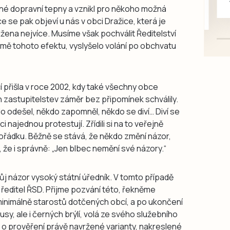
né dopravní tepny a vznikl pro někoho možná
mazlivé, ihned k odběru.
 se pak objeví u nás v obci Dražice, která je
ena nejvíce. Musíme však pochválit Ředitelství
řejmě tohoto efektu, vyslyšelo volání po obchvatu
 přišla v roce 2002, kdy také všechny obce
zastupitelstev záměr bez připomínek schválily.
o odešel, někdo zapomněl, někdo se diví… Diví se
 najednou protestují. Zřídili si na to veřejně
řádku. Běžně se stává, že někdo změní názor,
, že i správně: „Jen blbec nemění své názory.“
vůj názor vysoký státní úředník. V tomto případě
í ředitel ŘSD. Přijme pozvání této, řekněme
minimálně starostů dotčených obcí, a po ukončení
sy, ale i černých brýlí, volá ze svého služebního
i o prověření právě navržené varianty, nakreslené