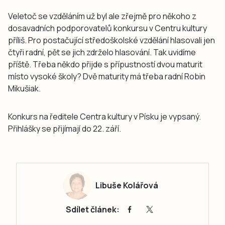
Veletoč se vzděláním už byl ale zřejmě pro někoho z
dosavadních podporovatelů konkursu v Centru kultury
příliš. Pro postačující středoškolské vzdělání hlasovali jen
čtyři radní, pět se jich zdrželo hlasování. Tak uvidíme
příště. Třeba někdo přijde s přípustností dvou maturit
místo vysoké školy? Dvě maturity má třeba radní Robin
Mikušiak.
Konkurs na ředitele Centra kultury v Písku je vypsaný.
Přihlášky se přijímají do 22. září.
Libuše Kolářová
Sdílet článek: