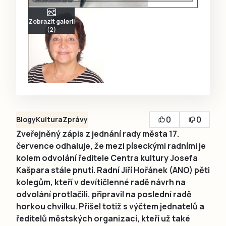
Zobrazit galerii
(2)
0
0
Blogy
Kultura
Zprávy
Zveřejněný zápis z jednání rady města 17.
července odhaluje, že mezi píseckými radními je
kolem odvolání ředitele Centra kultury Josefa
Kašpara stále pnutí. Radní Jiří Hořánek (ANO) pěti
kolegům, kteří v devítičlenné radě návrh na
odvolání protlačili, připravil na poslední radě
horkou chvilku. Přišel totiž s výčtem jednatelů a
ředitelů městských organizací, kteří už také