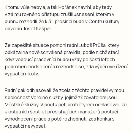
K tomu vůle nebyla, a tak Hořánek navrhl, aby tedy
v zájmu rovného přístupu zrušili usnesení, kterým v
dubnu rozhodli, že k 31. prosinci bude v Centru kultury
odvolán Josef Kašpar.
Ze zapeklité situace pomohl radní Luboš Průša, který
odkázal na nově schválená pravidla, podle nichž stačí,
když vedoucí pracovníci budou vždy po šesti letech
podrobeni hodnocení a rozhodne se, zda výběrové řízení
vypsat či nikoliv.
Radní pak odhlasovali, že zcela z těchto pravidel vyjmou
společnost Veřejné služby, jejímž zřizovatelem jsou
Městské služby. V počtu pěti proti čtyřem odhlasovali, že
u ostatních šest let přesluhujících manažerů postačí
vyhodnocení práce a poté rozhodnutí, zda konkurs
vypsat či nevypsat.