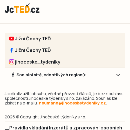
Jižní Čechy TEĎ
Jižní Čechy TEĎ
jihoceske_tydeniky
Sociální sítě jednotlivých regionů:
Jakékoliv užití obsahu, včetně převzetí článků, je bez souhlasu
společnosti Jihočeské týdeníky s.r.o. zakázáno. Souhlas lze
získat na e-mailu:
neumann@jihocesketydeniky.cz
.
2026 © Copyright Jihočeské týdeníky s.r.o.
Pravidla vkládání Inzerátů a zpracování osobních