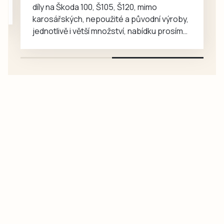
díly na Škoda 100, Š105, Š120, mimo
karosářských, nepoužité a původní výroby,
jednotlivě i větší množství, nabídku prosím
pouze na e-mail: svorpi@seznam.cz.