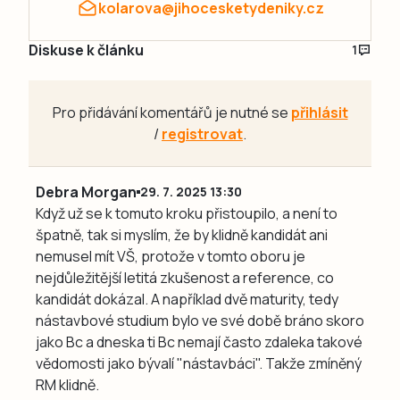
kolarova@jihocesketydeniky.cz
Diskuse k článku
1
Pro přidávání komentářů je nutné se
přihlásit
/
registrovat
.
Debra Morgan
29. 7. 2025 13:30
Když už se k tomuto kroku přistoupilo, a není to
špatně, tak si myslím, že by klidně kandidát ani
nemusel mít VŠ, protože v tomto oboru je
nejdůležitější letitá zkušenost a reference, co
kandidát dokázal. A například dvě maturity, tedy
nástavbové studium bylo ve své době bráno skoro
jako Bc a dneska ti Bc nemají často zdaleka takové
vědomosti jako bývalí "nástavbáci". Takže zmíněný
RM klidně.