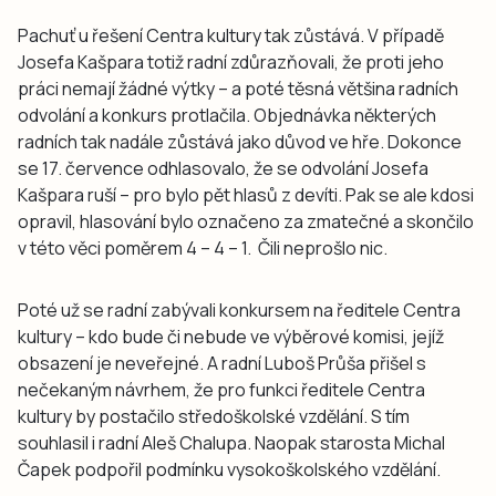
Pachuť u řešení Centra kultury tak zůstává. V případě
Josefa Kašpara totiž radní zdůrazňovali, že proti jeho
práci nemají žádné výtky – a poté těsná většina radních
odvolání a konkurs protlačila. Objednávka některých
radních tak nadále zůstává jako důvod ve hře. Dokonce
se 17. července odhlasovalo, že se odvolání Josefa
Kašpara ruší – pro bylo pět hlasů z devíti. Pak se ale kdosi
opravil, hlasování bylo označeno za zmatečné a skončilo
v této věci poměrem 4 – 4 – 1. Čili neprošlo nic.
Poté už se radní zabývali konkursem na ředitele Centra
kultury – kdo bude či nebude ve výběrové komisi, jejíž
obsazení je neveřejné. A radní Luboš Průša přišel s
nečekaným návrhem, že pro funkci ředitele Centra
kultury by postačilo středoškolské vzdělání. S tím
souhlasil i radní Aleš Chalupa. Naopak starosta Michal
Čapek podpořil podmínku vysokoškolského vzdělání.