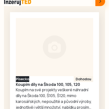
trať naštěstí
školou a kostelem
nebyla v provozu.
budila u části
veřejnosti
pohoršení, bude
přemístěna.
Rozhodla o tom ve
středu 5. srpna
rada města. Město
se pokusilo v
červenci zjistit
názor většiny
plánské veřejnosti
a vyzvalo k diskusi,
Písecko
Dohodou
ale nedostalo ani…
Koupím díly na Škoda 100, 105, 120
Koupím na své projekty veškeré náhradní
díly na Škoda 100, Š105, Š120, mimo
karosářských, nepoužité a původní výroby,
jednotlivě i větší množství, nabídku prosím