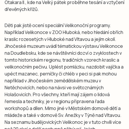
Otakara II., kde na Velký pátek proběhne tesání a vztyčení
dřevěných křížů.
Děti pak jistě ocení speciální Velikonoční programy.
Například Velikonoce v ZOO Hluboká, nebo hledání obřích
kraslic rozesetých v Hluboké nad Vltavou a jejím okolí.
Jihočeské muzeum uvádí tématickou výstavu Velikonoce
na Doudlebsku, kde se návštěvníci dozví o zvyklostech v
tomto historickém regionu, tradičních vzorech kraslic a
velikonočním pečivu. Uplést pomlázku, nazdobit vajíčka a
upéct mazanec, perníčky či chléb v peci si pak mohou
například v Jihočeském zemědělském muzeu v
Netěchovicích, nebo na návsi ve světoznámých
Holašovicích. Pro všechny, kteří mají zájem o lidová
řemesla a techniky, je v regionu připravena řada
workshopů a dílen. Mimo jiné v Městském domově dětí a
mládeže a také v domově Sv. Anežky v Týně nad Vltavou.
Na seznamu budějovických Velikonoc je v tuto chvíli více
než 20 akcí a další postupně přibývají. Jejich