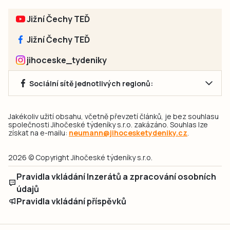
Jižní Čechy TEĎ
Jižní Čechy TEĎ
jihoceske_tydeniky
Sociální sítě jednotlivých regionů:
Jakékoliv užití obsahu, včetně převzetí článků, je bez souhlasu
společnosti Jihočeské týdeníky s.r.o. zakázáno. Souhlas lze
získat na e-mailu:
neumann@jihocesketydeniky.cz
.
2026 © Copyright Jihočeské týdeníky s.r.o.
Pravidla vkládání Inzerátů a zpracování osobních
údajů
Pravidla vkládání příspěvků