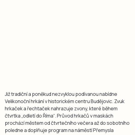
Již tradiční a poněkud nezvyklou podívanou nabídne
Velikonoční hrkání v historickém centru Budějovic. Zvuk
hrkaček a řechtaček nahrazuje zvony, které během
čtvrtka „odletí do Říma“. Průvod hrkačů v maskách
prochází městem od čtvrtečního večera až do sobotního
poledne a doplňuje program na náměstí Přemysla