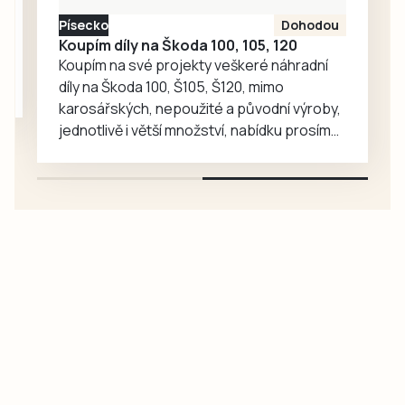
Kvildě pak ožijí
Písecko
Dohodou
dramatické
Koupím díly na Škoda 100, 105, 120
osudy…
Koupím na své projekty veškeré náhradní
díly na Škoda 100, Š105, Š120, mimo
karosářských, nepoužité a původní výroby,
jednotlivě i větší množství, nabídku prosím
pouze na e-mail: svorpi@seznam.cz.