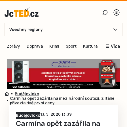
Všechny regiony
E-mail
Více
Zprávy
Doprava
Krimi
Sport
Kultura
Heslo
Blogy
Obnovit heslo
Inspirace
Čtenáři píší
Přihlásit se
Speciální přílohy
Budějovicko
Přihlásit se přes Facebook
Inzerce
Carmína opět zazářila na mezinárodní soutěži. Z Itálie
přivezla dvě první ceny
Ještě nemám účet, chci se
Registrovat
13. 5. 2026 13:39
Budějovicko
Carmína opět zazářila na