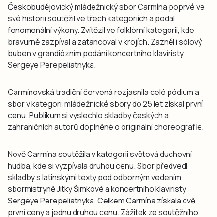
Českobudějovický mládežnický sbor Carmína poprvé ve
své historii soutěžil ve třech kategoriích a podal
fenomenální výkony. Zvítězil ve folklórní kategorii, kde
bravurně zazpíval a zatancoval v krojích. Zazněl i sólový
buben v grandiózním podání koncertního klavíristy
Sergeye Perepeliatnyka.
Carmínovská tradiční červená rozjasnila celé pódium a
sbor v kategorii mládežnické sbory do 25 let získal první
cenu. Publikum si vyslechlo skladby českých a
zahraničních autorů doplněné o originální choreografie.
Nově Carmína soutěžila v kategorii světová duchovní
hudba, kde si vyzpívala druhou cenu. Sbor předvedl
skladby s latinskými texty pod odborným vedením
sbormistryně Jitky Šimkové a koncertního klavíristy
Sergeye Perepeliatnyka. Celkem Carmína získala dvě
první ceny a jednu druhou cenu. Zážitek ze soutěžního