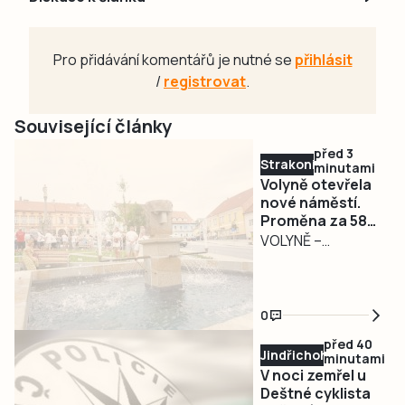
Pro přidávání komentářů je nutné se
přihlásit
/
registrovat
.
Související články
před 3
Strakonicko
minutami
Volyně otevřela
nové náměstí.
Proměna za 58
milionů se
VOLYNĚ –
připravovala
Šestnáct let
šestnáct let
příprav završilo
slavnostní
0
otevření. Volyně v
před 40
pátek 7. srpna při
Jindřichohradecko
minutami
zahájení tradiční
V noci zemřel u
pouti představila
Deštné cyklista