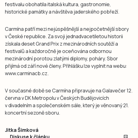
festivalu obohatila italská kultura, gastronomie,
historické památky a návštěva jaderského pobřeží.
Carmína patří mezi nejúspěšnější a nejpočetnější sbory
v České republice. Za svoji jednadvacetiletou historii
získala deset Grand Prix z mezinárodních soutěží a
festivalů a každoročně je oceňována odbornou
mezinárodní porotou zlatými diplomy, poháry. Sbor
přijímá od září nové členy. Přihlášku lze vyplnit na webu:
www.carminacb.cz.
V současné době se Carmína připravuje na Galavečer 12.
června v DK Metropolu v Českých Budějovicích
v divadelním a společenském sále, který je věnovaný 21.
koncertní sezoně sboru.
Jitka Šimková
Diskuse k článku