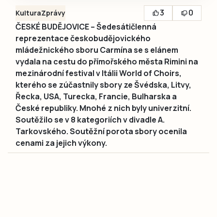
3
0
Kultura
Zprávy
ČESKÉ BUDĚJOVICE – Šedesátičlenná
reprezentace českobudějovického
mládežnického sboru Carmína se s elánem
vydala na cestu do přímořského města Rimini na
mezinárodní festival v Itálii World of Choirs,
kterého se zúčastnily sbory ze Švédska, Litvy,
Řecka, USA, Turecka, Francie, Bulharska a
České republiky. Mnohé z nich byly univerzitní.
Soutěžilo se v 8 kategoriích v divadle A.
Tarkovského. Soutěžní porota sbory ocenila
cenami za jejich výkony.