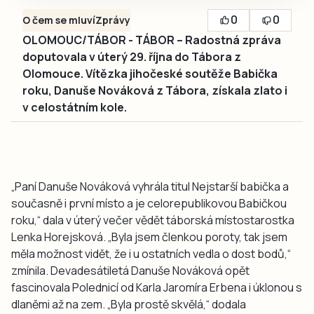
0
0
O čem se mluví
Zprávy
OLOMOUC/TÁBOR - TÁBOR – Radostná zpráva
doputovala v úterý 29. října do Tábora z
Olomouce. Vítězka jihočeské soutěže Babička
roku, Danuše Nováková z Tábora, získala zlato i
v celostátním kole.
„Paní Danuše Nováková vyhrála titul Nejstarší babička a
současně i první místo a je celorepublikovou Babičkou
roku,“ dala v úterý večer vědět táborská místostarostka
Lenka Horejsková. „Byla jsem členkou poroty, tak jsem
měla možnost vidět, že i u ostatních vedla o dost bodů,“
zmínila. Devadesátiletá Danuše Nováková opět
fascinovala Polednicí od Karla Jaromíra Erbena i úklonou s
dlaněmi až na zem. „Byla prostě skvělá,“ dodala