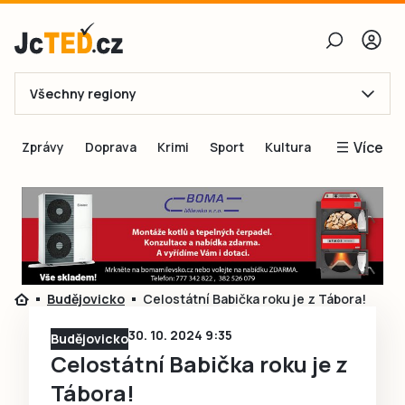
Všechny regiony
E-mail
Více
Zprávy
Doprava
Krimi
Sport
Kultura
Heslo
Blogy
Obnovit heslo
Inspirace
Čtenáři píší
Přihlásit se
Speciální přílohy
Budějovicko
Celostátní Babička roku je z Tábora!
Přihlásit se přes Facebook
Inzerce
30. 10. 2024 9:35
Budějovicko
Ještě nemám účet, chci se
Registrovat
Celostátní Babička roku je z
Tábora!