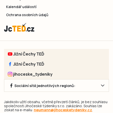
Kalendář událostí
Ochrana osobních údajů
Jižní Čechy TEĎ
Jižní Čechy TEĎ
jihoceske_tydeniky
Sociální sítě jednotlivých regionů:
Jakékoliv užití obsahu, včetně převzetí článků, je bez souhlasu
společnosti Jihočeské týdeníky s.r.o. zakázáno. Souhlas lze
získat na e-mailu:
neumann@jihocesketydeniky.cz
.