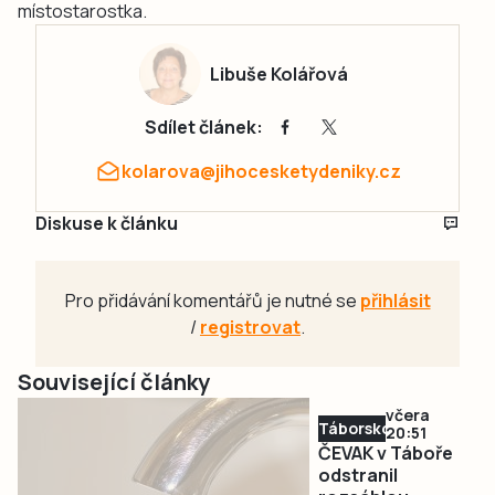
místostarostka.
Libuše Kolářová
Sdílet článek:
kolarova@jihocesketydeniky.cz
Diskuse k článku
Pro přidávání komentářů je nutné se
přihlásit
/
registrovat
.
Související články
včera
Táborsko
20:51
ČEVAK v Táboře
odstranil