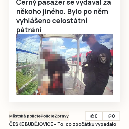
Černý pasažér se vydával za
někoho jiného. Bylo po něm
vyhlášeno celostátní
pátrání
0
0
Městská policie
Policie
Zprávy
ČESKÉ BUDĚJOVICE – To, co zpočátku vypadalo