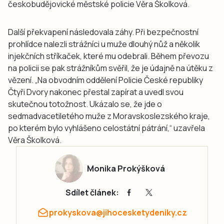
českobudějovické městské policie Věra Školková.
Další překvapení následovala záhy. Při bezpečnostní
prohlídce nalezli strážníci u muže dlouhý nůž a několik
injekčních stříkaček, které mu odebrali. Během převozu
na policii se pak strážníkům svěřil, že je údajně na útěku z
vězení. „Na obvodním oddělení Policie České republiky
Čtyři Dvory nakonec přestal zapírat a uvedl svou
skutečnou totožnost. Ukázalo se, že jde o
sedmadvacetiletého muže z Moravskoslezského kraje,
po kterém bylo vyhlášeno celostátní pátrání,“ uzavřela
Věra Školková.
Monika Prokýšková
Sdílet článek:
prokyskova@jihocesketydeniky.cz