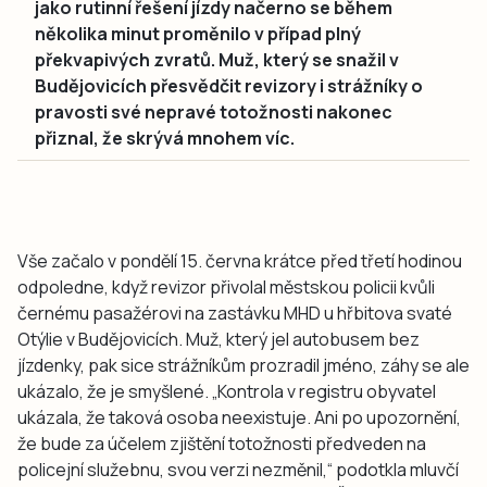
jako rutinní řešení jízdy načerno se během
několika minut proměnilo v případ plný
překvapivých zvratů. Muž, který se snažil v
Budějovicích přesvědčit revizory i strážníky o
pravosti své nepravé totožnosti nakonec
přiznal, že skrývá mnohem víc.
Vše začalo v pondělí 15. června krátce před třetí hodinou
odpoledne, když revizor přivolal městskou policii kvůli
černému pasažérovi na zastávku MHD u hřbitova svaté
Otýlie v Budějovicích. Muž, který jel autobusem bez
jízdenky, pak sice strážníkům prozradil jméno, záhy se ale
ukázalo, že je smyšlené. „Kontrola v registru obyvatel
ukázala, že taková osoba neexistuje. Ani po upozornění,
že bude za účelem zjištění totožnosti předveden na
policejní služebnu, svou verzi nezměnil,“ podotkla mluvčí