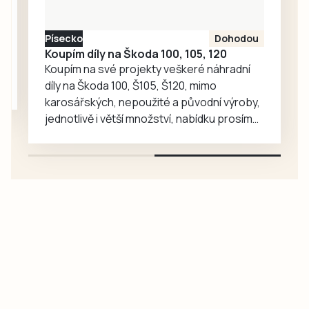
Písecko
Dohodou
Koupím díly na Škoda 100, 105, 120
Koupím na své projekty veškeré náhradní
díly na Škoda 100, Š105, Š120, mimo
karosářských, nepoužité a původní výroby,
jednotlivě i větší množství, nabídku prosím
pouze na e-mail: svorpi@seznam.cz.