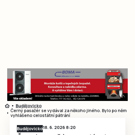
Budějovicko
Černý pasažér se vydával za někoho jiného. Bylo po něm
vyhlášeno celostátní pátrání
18. 6. 2026 8:20
Budějovicko