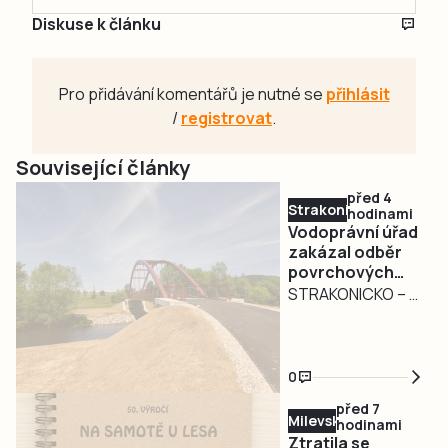
Diskuse k článku
Pro přidávání komentářů je nutné se
přihlásit
/
registrovat
.
Související články
před 4
Strakonicko
hodinami
Vodoprávní úřad
zakázal odběr
povrchových
vod na
STRAKONICKO – V
Strakonicku
reakci na
současné
hydrologické
0
podmínky vydal
před 7
Městský úřad
Milevsko
hodinami
Strakonice
Ztratila se