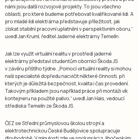
námi jsou další rozvojové projekty. To jsou všechno
oblasti, pro které budeme potřebovat kvalifikované lidi. A
pro mladé lidi elektrárna představuje příležitost, jak
získat stabilní pracovní uplatnění v perspektivním oboru,“
uvedl Jan Kruml, ředitel Jaderné elektrárny Temelín.
Jak lze využít virtuální realitu v prostředí jaderné
elektrárny představí studentům oborníci Škoda JS
v závěru příštího týdne. „Pomocí virtuální reality si mohou
naši specialisté dopředu nacvičit některé činnosti, při
kterých je důležitá bezpečnost, kvalita i čas provedení.
Takovým příkladem jsou například práce při montáži vík
kontejneru na použité palivo,“ uvedl Jan Hais, vedoucí
střediska Temelín ze Škoda JS.
ČEZ se Střední průmyslovou školou strojní a
elektrotechnickou České Budějovice spolupracuje
dlouhodobě. V minulosti zde ve spolupráci s Jihočeským