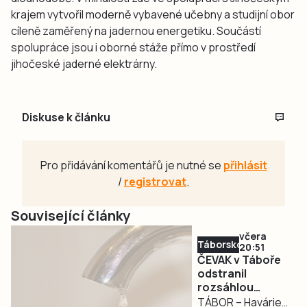
krajem vytvořil moderně vybavené učebny a studijní obor
cíleně zaměřený na jadernou energetiku. Součástí
spolupráce jsou i oborné stáže přímo v prostředí
jihočeské jaderné elektrárny.
Diskuse k článku
Pro přidávání komentářů je nutné se
přihlásit
/
registrovat
.
Související články
včera
Táborsko
20:51
ČEVAK v Táboře
odstranil
rozsáhlou
havárii a v půl
TÁBOR – Havárie