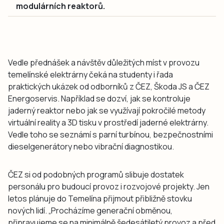
modulárních reaktorů.
Vedle přednášek a návštěv důležitých míst v provozu
temelínské elektrárny čeká na studenty i řada
praktických ukázek od odborníků z ČEZ, Škoda JS a ČEZ
Energoservis. Například se dozví, jak se kontroluje
jaderný reaktor nebo jak se využívají pokročilé metody
virtuální reality a 3D tisku v prostředí jaderné elektrárny.
Vedle toho se seznámí s parní turbínou, bezpečnostními
dieselgenerátory nebo vibrační diagnostikou.
ČEZ si od podobných programů slibuje dostatek
personálu pro budoucí provoz i rozvojové projekty. Jen
letos plánuje do Temelína přijmout přibližně stovku
nových lidí. „Procházíme generační obměnou,
připravujeme se na minimálně šedesátiletý provoz a před