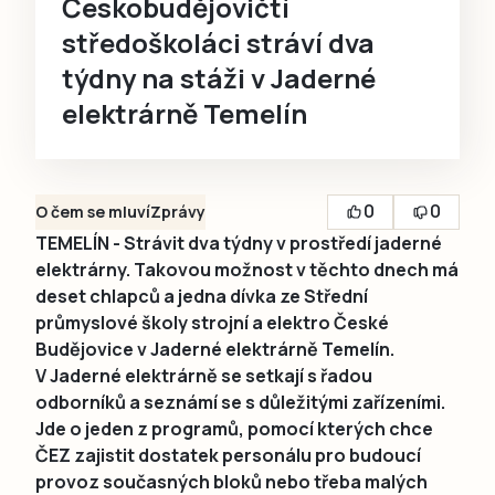
Českobudějovičtí
středoškoláci stráví dva
týdny na stáži v Jaderné
elektrárně Temelín
0
0
O čem se mluví
Zprávy
TEMELÍN - Strávit dva týdny v prostředí jaderné
elektrárny. Takovou možnost v těchto dnech má
deset chlapců a jedna dívka ze Střední
průmyslové školy strojní a elektro České
Budějovice v Jaderné elektrárně Temelín.
V Jaderné elektrárně se setkají s řadou
odborníků a seznámí se s důležitými zařízeními.
Jde o jeden z programů, pomocí kterých chce
ČEZ zajistit dostatek personálu pro budoucí
provoz současných bloků nebo třeba malých