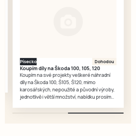
zavítaly děti z
dětské skupiny
Jesličky Milísek.
Děti přinášejí do
života seniorů
radost, ti jim na
oplátku vyprávějí
zajímavé příběhy.
Písecko
Dohodou
Koupím díly na Škoda 100, 105, 120
Koupím na své projekty veškeré náhradní
díly na Škoda 100, Š105, Š120, mimo
karosářských, nepoužité a původní výroby,
jednotlivě i větší množství, nabídku prosím
pouze na e-mail: svorpi@seznam.cz.