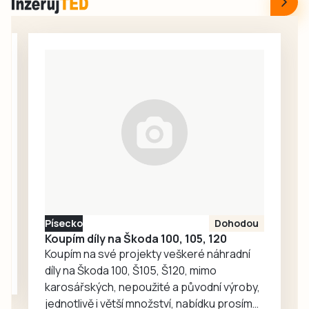
prozradil, proč se
dlouho nezahraje.
rozhodl pro návrat
Fotbalový záložník
na Strakonicko,
Samuel Šigut,
jestli naskočí do
který působil v
hry, jak hodnotí
letech 2023 a
dosavadní
2024 rok a půl v
průběh…
tehdy ještě
prvoligovém
Dynamu České
Budějovice,
vyfasoval od
Etické komise
FAČR flastr v…
Písecko
Dohodou
Koupím díly na Škoda 100, 105, 120
Koupím na své projekty veškeré náhradní
díly na Škoda 100, Š105, Š120, mimo
karosářských, nepoužité a původní výroby,
jednotlivě i větší množství, nabídku prosím