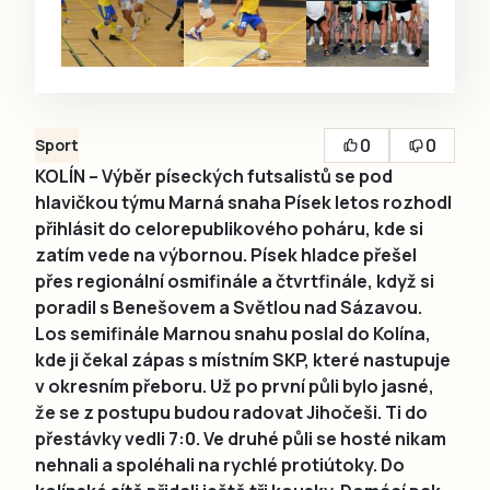
0
0
Sport
KOLÍN – Výběr píseckých futsalistů se pod
hlavičkou týmu Marná snaha Písek letos rozhodl
přihlásit do celorepublikového poháru, kde si
zatím vede na výbornou. Písek hladce přešel
přes regionální osmifinále a čtvrtfinále, když si
poradil s Benešovem a Světlou nad Sázavou.
Los semifinále Marnou snahu poslal do Kolína,
kde ji čekal zápas s místním SKP, které nastupuje
v okresním přeboru. Už po první půli bylo jasné,
že se z postupu budou radovat Jihočeši. Ti do
přestávky vedli 7:0. Ve druhé půli se hosté nikam
nehnali a spoléhali na rychlé protiútoky. Do