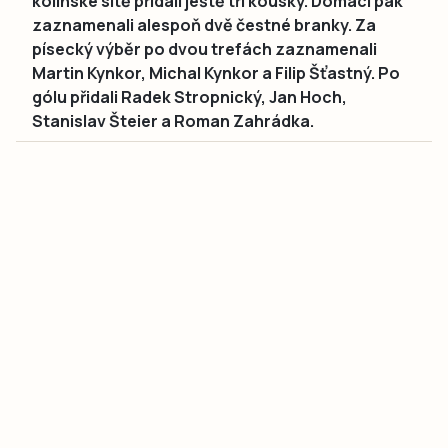
kolínské sítě přidali ještě tři kousky. Domácí pak
zaznamenali alespoň dvě čestné branky. Za
písecký výběr po dvou trefách zaznamenali
Martin Kynkor, Michal Kynkor a Filip Šťastný. Po
gólu přidali Radek Stropnický, Jan Hoch,
Stanislav Šteier a Roman Zahrádka.