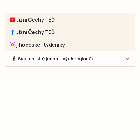
Jižní Čechy TEĎ
Jižní Čechy TEĎ
jihoceske_tydeniky
Sociální sítě jednotlivých regionů:
Jakékoliv užití obsahu, včetně převzetí článků, je bez souhlasu
společnosti Jihočeské týdeníky s.r.o. zakázáno. Souhlas lze
získat na e-mailu:
neumann@jihocesketydeniky.cz
.
2026 © Copyright Jihočeské týdeníky s.r.o.
Pravidla vkládání Inzerátů a zpracování osobních
údajů
Pravidla vkládání příspěvků