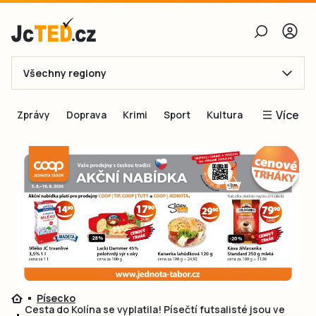
Všechny regiony
E-mail
Více
Zprávy
Doprava
Krimi
Sport
Kultura
Heslo
Blogy
Obnovit heslo
Inspirace
Čtenáři píší
Přihlásit se
Speciální přílohy
Přihlásit se přes Facebook
Inzerce
Ještě nemám účet, chci se
Registrovat
Písecko
Cesta do Kolína se vyplatila! Písečtí futsalisté jsou ve