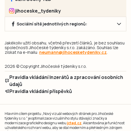
jihoceske_tydeniky
Sociální sítě jednotlivých regionů:
Jakékoliv užití obsahu, včetně převzetí článků, je bez souhlasu
společnosti Jihočeské týdeníky s.r.o. zakázáno. Souhlas lze
získat na e-mailu:
neumann@jihocesketydeniky.cz
.
2026 © Copyright Jihočeské týdeníky s.r.o.
Pravidla vkládání Inzerátů a zpracování osobních
údajů
Pravidla vkládání příspěvků
Hlavním cílem projektu „Nový vizuál webových stránek pro Jihočeské
týdeníky s.r.o." je optimalizace vizuálního stylu stávající značky a
modernizace grafického designu webu
jcted.cz
. Akcentována je funkčnost
uživatelského rozhraní webu, aby se stal moderním a přehledným zdrojem