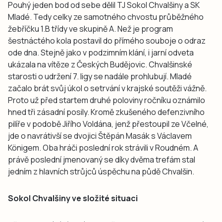
Pouhý jeden bod od sebe dělil TJ Sokol Chvalšiny a SK
Mladé. Tedy celky ze samotného chvostu průběžného
žebříčku 1.B třídy ve skupině A. Než je program
šestnáctého kola postavil do přímého souboje o odraz
ode dna. Stejně jako v podzimním klání, i jarní odveta
ukázala na vítěze z Českých Budějovic. Chvalšinské
starosti o udržení 7. ligy se nadále prohlubují. Mladé
začalo brát svůj úkol o setrvání v krajské soutěži vážně.
Proto už před startem druhé poloviny ročníku oznámilo
hned tři zásadní posily. Kromě zkušeného defenzivního
pilíře v podobě Jiřího Voldána, jenž přestoupil ze Včelné,
jde o navrátivší se dvojici Štěpán Masák s Václavem
Königem. Oba hráči poslední rok strávili v Roudném. A
právě poslední jmenovaný se díky dvěma trefám stal
jedním z hlavních strůjců úspěchu na půdě Chvalšin.
Sokol Chvalšiny ve složité situaci