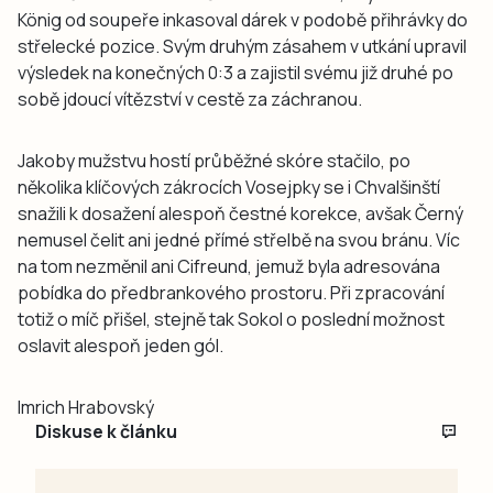
König od soupeře inkasoval dárek v podobě přihrávky do
střelecké pozice. Svým druhým zásahem v utkání upravil
výsledek na konečných 0:3 a zajistil svému již druhé po
sobě jdoucí vítězství v cestě za záchranou.
Jakoby mužstvu hostí průběžné skóre stačilo, po
několika klíčových zákrocích Vosejpky se i Chvalšinští
snažili k dosažení alespoň čestné korekce, avšak Černý
nemusel čelit ani jedné přímé střelbě na svou bránu. Víc
na tom nezměnil ani Cifreund, jemuž byla adresována
pobídka do předbrankového prostoru. Při zpracování
totiž o míč přišel, stejně tak Sokol o poslední možnost
oslavit alespoň jeden gól.
Imrich Hrabovský
Diskuse k článku