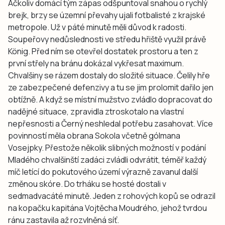
Ačkoliv domácí tým zápas odšpuntoval snahou o rychlý
brejk, brzy se územní převahy ujali fotbalisté z krajské
metropole. Už v páté minutě měli důvod k radosti.
Soupeřovy nedůslednosti ve středu hřiště využil právě
König. Před ním se otevřel dostatek prostoru a ten z
první střely na bránu dokázal vykřesat maximum.
Chvalšiny se rázem dostaly do složité situace. Čelily hře
ze zabezpečené defenzivy a tu se jim prolomit dařilo jen
obtížně. A když se místní mužstvo zvládlo dopracovat do
nadějné situace, zpravidla ztroskotalo na vlastní
nepřesnosti a Černý neshledal potřebu zasahovat. Více
povinností měla obrana Sokola včetně gólmana
Vosejpky. Přestože několik slibných možností v podání
Mladého chvalšinští zadáci zvládli odvrátit, téměř každý
míč letící do pokutového území výrazně zavanul další
změnou skóre. Do trháku se hosté dostali v
sedmadvacáté minutě. Jeden z rohových kopů se odrazil
na kopačku kapitána Vojtěcha Moudrého, jehož tvrdou
ránu zastavila až rozvlněná síť.