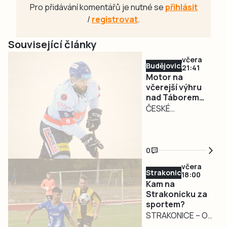
Pro přidávání komentářů je nutné se
přihlásit
/
registrovat
.
Související články
včera
Budějovicko
21:41
Motor na
včerejší výhru
nad Táborem
nenavázal. Doma
ČESKÉ
podlehl Jihlavě
BUDĚJOVICE – Po
včerejším vítězství
přišlo vystřízlivění.
0
Hokejisté Banes
včera
Motoru České
Strakonicko
18:00
Budějovice dnes
Kam na
ve druhém
Strakonicku za
sportem?
přípravném utkání
STRAKONICE – O
na domácím ledě