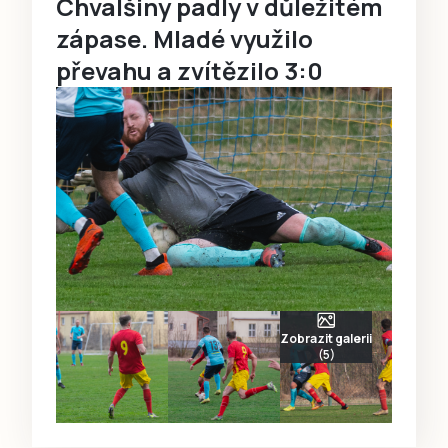
Chvalšiny padly v důležitém
zápase. Mladé využilo
převahu a zvítězilo 3:0
Zobrazit galerii
(5)