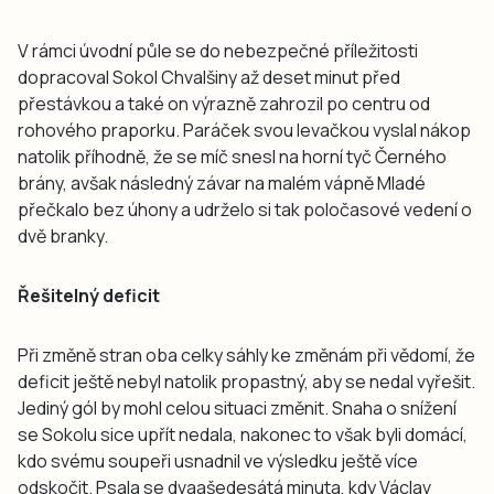
V rámci úvodní půle se do nebezpečné příležitosti
dopracoval Sokol Chvalšiny až deset minut před
přestávkou a také on výrazně zahrozil po centru od
rohového praporku. Paráček svou levačkou vyslal nákop
natolik příhodně, že se míč snesl na horní tyč Černého
brány, avšak následný závar na malém vápně Mladé
přečkalo bez úhony a udrželo si tak poločasové vedení o
dvě branky.
Řešitelný deficit
Při změně stran oba celky sáhly ke změnám při vědomí, že
deficit ještě nebyl natolik propastný, aby se nedal vyřešit.
Jediný gól by mohl celou situaci změnit. Snaha o snížení
se Sokolu sice upřít nedala, nakonec to však byli domácí,
kdo svému soupeři usnadnil ve výsledku ještě více
odskočit. Psala se dvaašedesátá minuta, kdy Václav