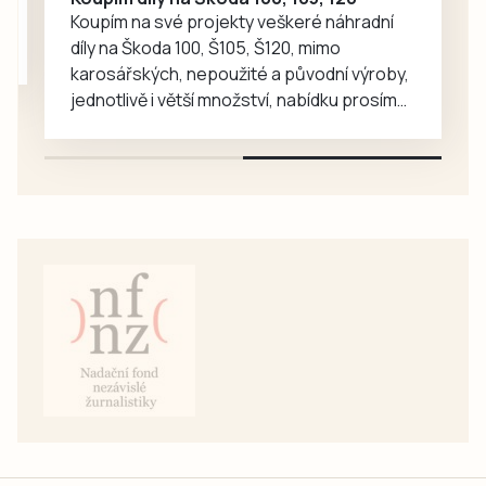
Koupím na své projekty veškeré náhradní
díly na Škoda 100, Š105, Š120, mimo
karosářských, nepoužité a původní výroby,
jednotlivě i větší množství, nabídku prosím
pouze na e-mail: svorpi@seznam.cz.