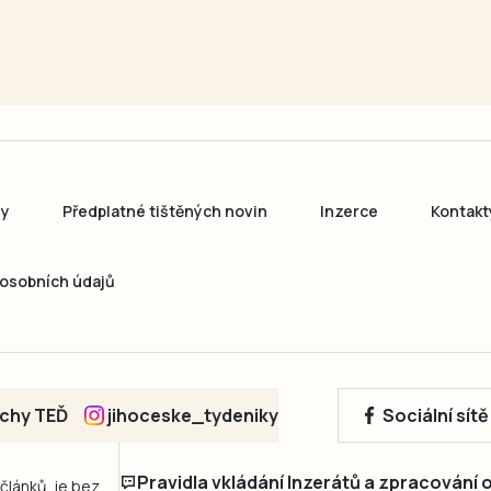
ny
Předplatné tištěných novin
Inzerce
Kontakt
osobních údajů
echy TEĎ
jihoceske_tydeniky
Sociální sít
Pravidla vkládání Inzerátů a zpracování
 článků, je bez