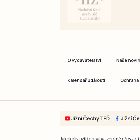
O vydavatelství
Naše novi
Kalendář událostí
Ochrana 
Jižní Čechy TEĎ
Jižní Č
Jakékoliv užití obsahu, včetně převzetí