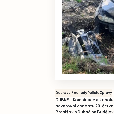
Doprava / nehody
Policie
Zprávy
DUBNÉ – Kombinace alkoholu a 
havaroval v sobotu 20. června
Branišov a Dubné na Budějovi