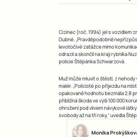
Cizinec (roč. 1994) jel s vozidlem
Dubné. „Pravděpodobně nepřizpůsob
levotočivé zatážce mimo komunikac
odrazil a skončil na kraji rybníka 
policie Štěpánka Schwarzová.
Muž může mluvit o štěstí, z nehody 
malér. „Policisté po příjezdu na mís
opakovaně hodnotu bezmála 2,8 prom
přibližná škoda ve výši 100 000 korun
ohrožení pod vlivem návykové látky.
svobody až na tři roky,“ uvedla Št
Monika Prokýškov