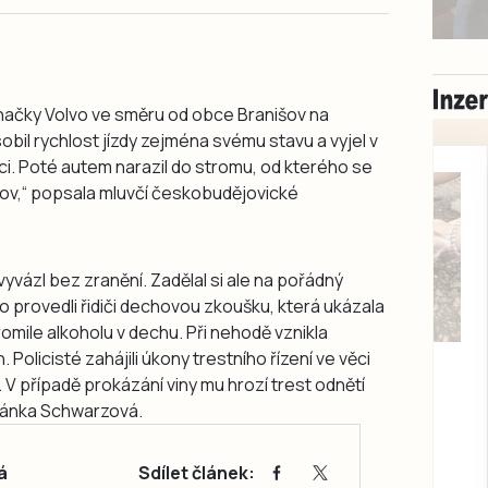
 značky Volvo ve směru od obce Branišov na
il rychlost jízdy zejména svému stavu a vyjel v
i. Poté autem narazil do stromu, od kterého se
Nuzov,“ popsala mluvčí českobudějovické
vyvázl bez zranění. Zadělal si ale na pořádný
to provedli řidiči dechovou zkoušku, která ukázala
ile alkoholu v dechu. Při nehodě vznikla
Milevsko
. Policisté zahájili úkony trestního řízení ve věci
Zdarma / za odvoz
 V případě prokázání viny mu hrozí trest odnětí
Daruji do dobrých
ěpánka Schwarzová.
rukou kotě
Daruji do dobrých rukou
á
Sdílet článek:
kotě-kočka, odčervené,