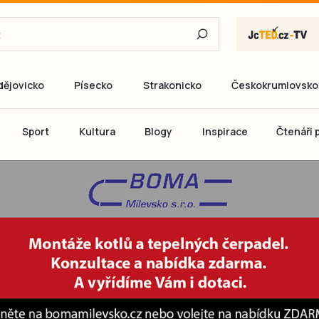
dějovicko
Písecko
Strakonicko
Českokrumlovsko
E-mail
Sport
Kultura
Blogy
Inspirace
Čtenáři p
Heslo
P
Přihlás
Ještě nemám ú