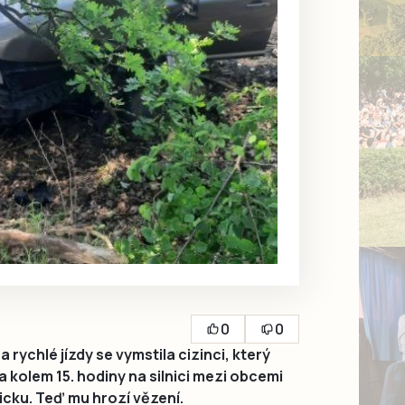
0
0
rychlé jízdy se vymstila cizinci, který
 kolem 15. hodiny na silnici mezi obcemi
cku. Teď mu hrozí vězení.