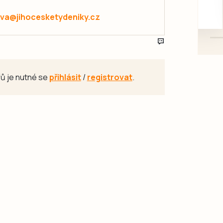
mazlivé, ihned k odběru.
va@jihocesketydeniky.cz
ů je nutné se
přihlásit
/
registrovat
.