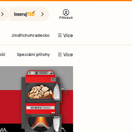
Přihlásit
Více
Jindřichohradecko
Více
íší
Speciální přílohy
Prachaticko
Inzerce
Obnovit heslo
řihlásit se
it se přes Facebook
čet, chci se
Registrovat