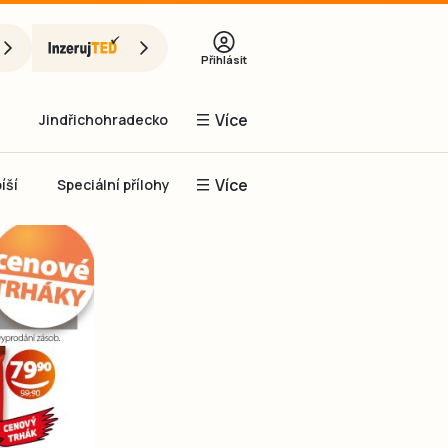
Přihlásit
Více
Jindřichohradecko
Více
íší
Speciální přílohy
Prachaticko
Inzerce
Obnovit heslo
řihlásit se
it se přes Facebook
čet, chci se
Registrovat