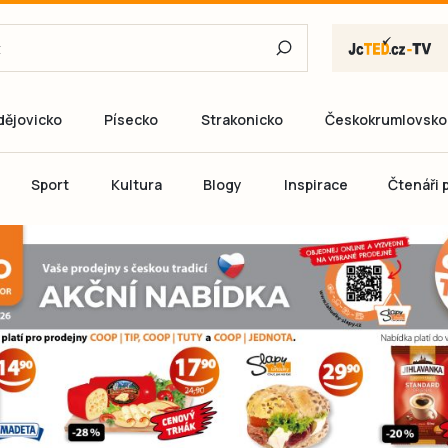
dějovicko
Písecko
Strakonicko
Českokrumlovsko
E-mail
Sport
Kultura
Blogy
Inspirace
Čtenáři p
Heslo
P
Přihlás
Ještě nemám ú