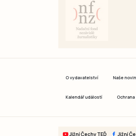
O vydavatelství
Naše novi
Kalendář událostí
Ochrana 
Jižní Čechy TEĎ
Jižní Č