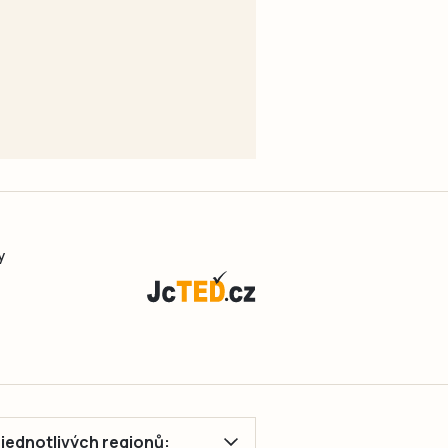
y
ě jednotlivých regionů: