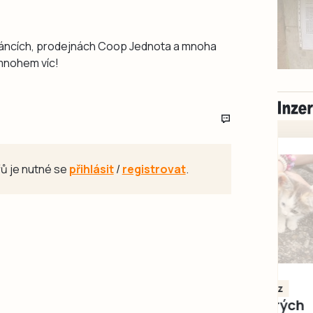
stáncích, prodejnách Coop Jednota a mnoha
 mnohem víc!
ů je nutné se
přihlásit
/
registrovat
.
Milevsko
Zdarma / za odvoz
Daruji do dobrých