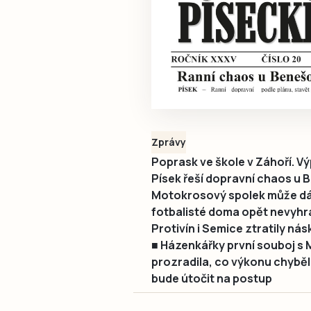
Zprávy
Poprask ve škole v Záhoří. Vý
Písek řeší dopravní chaos u 
Motokrosový spolek může dál 
fotbalisté doma opět nevyhrá
Protivín i Semice ztratily ná
■ Házenkářky první souboj s
prozradila, co výkonu chybělo
bude útočit na postup