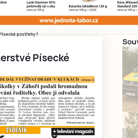
 Písecké postřehy?
Souv
čerstvé Písecké