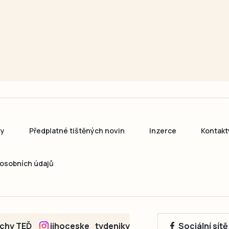
ny
Předplatné tištěných novin
Inzerce
Kontakt
osobních údajů
echy TEĎ
jihoceske_tydeniky
Sociální sít