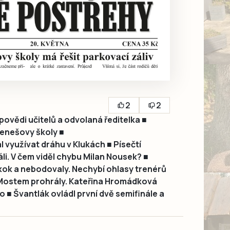
2
2
povědi učitelů a odvolaná ředitelka ■
Benešovy školy ■
využívat dráhu v Klukách ■ Písečtí
li. V čem viděl chybu Milan Nousek? ■
skok a nebodovaly. Nechybí ohlasy trenérů
 Mostem prohrály. Kateřina Hromádková
 ■ Švantlák ovládl první dvě semifinále a