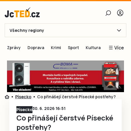
Všechny regiony
E-mail
Více
Zprávy
Doprava
Krimi
Sport
Kultura
Heslo
Blogy
Obnovit heslo
Inspirace
Čtenáři píší
Přihlásit se
Speciální přílohy
Písecko
Co přinášejí čerstvé Písecké postřehy?
Přihlásit se přes Facebook
Inzerce
30. 6. 2026 16:51
Písecko
Ještě nemám účet, chci se
Registrovat
Co přinášejí čerstvé Písecké
postřehy?