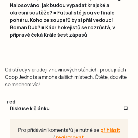
Nalosováno, jak budou vypadat krajské a
okresní soutěže? ■ Futsalisté jsou ve finále
poháru. Koho ze soupeřů by si přál vedoucí
Roman Dub? ■ Kádr hokejistů se rozrůstá, v
přípravě čeká Krále šest zápasů
Od středy v prodeji v novinových stáncích, prodejnách
Coop Jednota a mnoha dalších místech. Čtěte, dozvíte
se mnohem víc!
-red-
Diskuse k článku
Pro přidávání komentářů je nutné se
přihlásit
/
registrovat
.