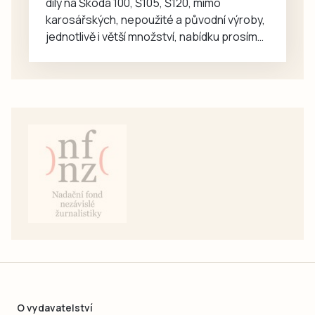
díly na Škoda 100, Š105, Š120, mimo
karosářských, nepoužité a původní výroby,
jednotlivě i větší množství, nabídku prosím
pouze na e-mail: svorpi@seznam.cz.
O vydavatelství