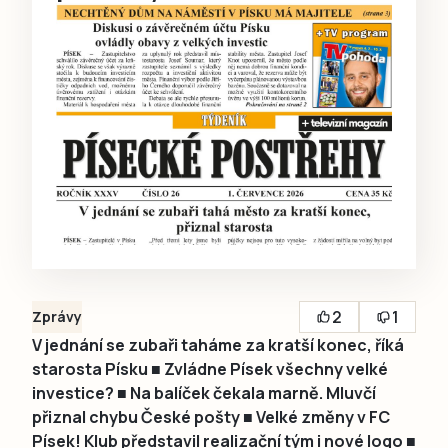
2
1
Zprávy
V jednání se zubaři taháme za kratší konec, říká
starosta Písku ■ Zvládne Písek všechny velké
investice? ■ Na balíček čekala marně. Mluvčí
přiznal chybu České pošty ■ Velké změny v FC
Písek! Klub představil realizační tým i nové logo ■