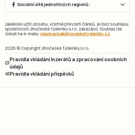
Sociální sítě jednotlivých regionů:
Jakékoliv užití obsahu, včetně převzetí článků, je bez souhlasu
společnosti Jihočeské týdeníky s.r.o. zakázáno. Souhlas lze
získat na e-mailu:
neumann@jihocesketydeniky.cz
.
2026 © Copyright Jihočeské týdeníky s.r.o.
Pravidla vkládání Inzerátů a zpracování osobních
údajů
Pravidla vkládání příspěvků
Hlavním cílem projektu „Nový vizuál webových stránek pro Jihočeské
týdeníky s.r.o." je optimalizace vizuálního stylu stávající značky a
modernizace grafického designu webu
jcted.cz
. Akcentována je funkčnost
uživatelského rozhraní webu, aby se stal moderním a přehledným zdrojem
důležitých a ověřených informací pro veřejnost. Projekt má zvýšit efektivitu a
zabezpečení poskytovaných služeb.