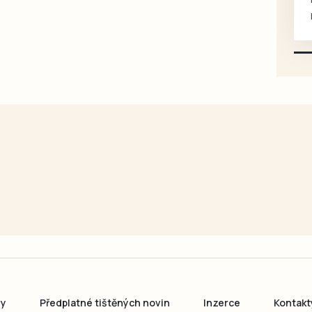
mazlivé, ihned k odběru.
ny
Předplatné tištěných novin
Inzerce
Kontakt