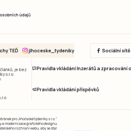
osobních údajů
echy TEĎ
jihoceske_tydeniky
Sociální sít
Pravidla vkládání Inzerátů a zpracování
 článků, je bez
y s.r.o.
:
Pravidla vkládání příspěvků
r.o.
ránek pro Jihočeské týdeníky s.r.o."
čky a modernizace grafického designu
atelského rozhraní webu, aby se stal