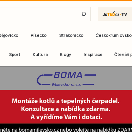
dějovicko
Písecko
Strakonicko
Českokrumlovsko
E-mail
Sport
Kultura
Blogy
Inspirace
Čtenáři p
Heslo
P
Přihlás
Ještě nemám ú