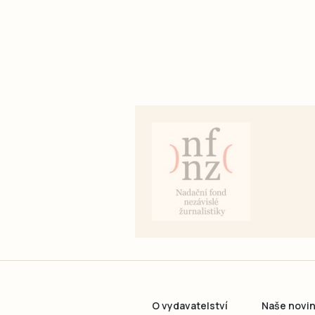
O vydavatelství
Naše novi