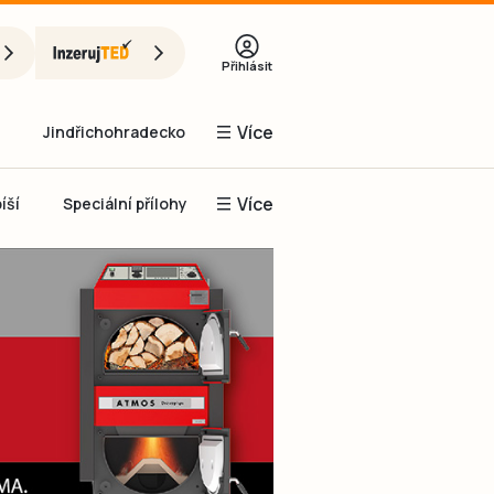
Přihlásit
Více
Jindřichohradecko
Více
íší
Speciální přílohy
Prachaticko
Inzerce
Obnovit heslo
řihlásit se
it se přes Facebook
čet, chci se
Registrovat