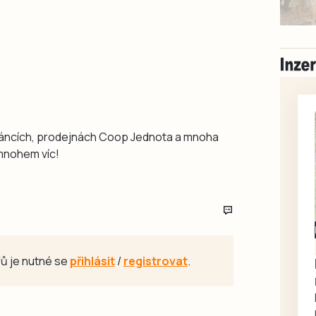
stáncích, prodejnách Coop Jednota a mnoha
 mnohem víc!
Milevsko
Zdarma / za odvoz
ů je nutné se
přihlásit
/
registrovat
.
Daruji do dobrých
rukou kotě
Daruji do dobrých rukou
kotě-kočka, odčervené,