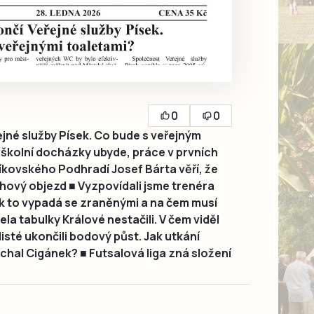
0
0
ejné služby Písek. Co bude s veřejným
školní docházky ubyde, práce v prvních
víkovského Podhradí Josef Bárta věří, že
uhový objezd ■ Vyzpovídali jsme trenéra
jak to vypadá se zraněnými a na čem musí
a tabulky Králové nestačili. V čem viděl
isté ukončili bodový půst. Jak utkání
chal Cigánek? ■ Futsalová liga zná složení