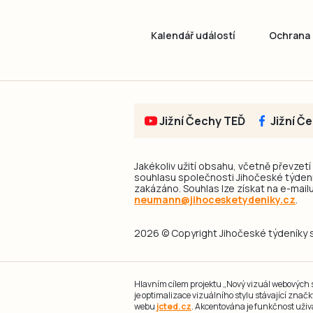
Kalendář událostí
Ochrana 
Jižní Čechy TEĎ
Jižní Č
Jakékoliv užití obsahu, včetně převzetí
souhlasu společnosti Jihočeské týdeník
zakázáno. Souhlas lze získat na e-mailu
neumann@jihocesketydeniky.cz
.
2026 © Copyright Jihočeské týdeníky s.
Hlavním cílem projektu „Nový vizuál webových st
je optimalizace vizuálního stylu stávající zna
webu
jcted.cz
. Akcentována je funkčnost uživ