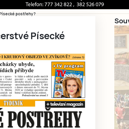
 Písecké postřehy?
Souv
čerstvé Písecké