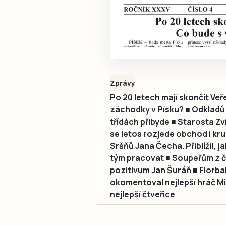
Zprávy
Po 20 letech mají skončit Veř
záchodky v Písku? ■ Odkladů 
třídách přibyde ■ Starosta Z
se letos rozjede obchod i kr
Sršňů Jana Čecha. Přiblížil, 
tým pracovat ■ Soupeřům z čel
pozitivum Jan Šuráň ■ Florbal
okomentoval nejlepší hráč Mi
nejlepší čtveřice