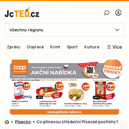
Všechny regiony
E-mail
Více
Zprávy
Doprava
Krimi
Sport
Kultura
Heslo
Blogy
Obnovit heslo
Inspirace
Čtenáři píší
Přihlásit se
Speciální přílohy
Přihlásit se přes Facebook
Inzerce
Ještě nemám účet, chci se
Registrovat
Písecko
Co přinesou středeční Písecké postřehy?