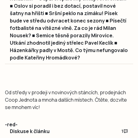
■ Oslov si poradil i bez dotací, postavil nové
šatny na hřišti ■ Sršní peklo na zimáku! Písek
bude ve středu odvracet konec sezony ■ Písečtí
fotbalisté na vítězné vlně. Za co je rád Milan
Nousek? ■ Semice těsně porazily Mirovice.
Utkání zhodnotil jediný střelec Pavel Keclík ■
Házenkářky padly v Mostě. Co týmu nefungovalo
podle Kateřiny Hromádkové?
Od středy v prodeji v novinových stáncích, prodejnách
Coop Jednota a mnoha dalších místech. Čtěte, dozvíte
se mnohem víc!
-red-
Diskuse k článku
1