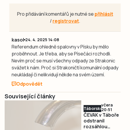
Pro přidávání komentářů je nutné se
přihlásit
/
registrovat
.
kasol
24. 4. 2025 14:08
Referendum ohledně spalovny v Písku by mělo
proběhnout. Je třeba, aby se Písečáci rozhodli.
Nevím proč se musí všechny odpady ze Strakonic
svážet k nám. Proč si Strakoničtí komunální odpady
neukládají či nelikvidují někde na svém území.
Odpovědět
Související články
včera
Táborsko
20:51
ČEVAK v Táboře
odstranil
rozsáhlou