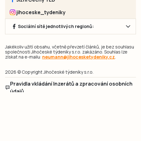
jihoceske_tydeniky
Sociální sítě jednotlivých regionů:
Jakékoliv užití obsahu, včetně převzetí článků, je bez souhlasu
společnosti Jihočeské týdeníky s.r.o. zakázáno. Souhlas lze
získat na e-mailu:
neumann@jihocesketydeniky.cz
.
2026 © Copyright Jihočeské týdeníky s.r.o.
Pravidla vkládání Inzerátů a zpracování osobních
údajů
Pravidla vkládání příspěvků
Hlavním cílem projektu „Nový vizuál webových stránek pro Jihočeské
týdeníky s.r.o." je optimalizace vizuálního stylu stávající značky a
modernizace grafického designu webu
jcted.cz
. Akcentována je funkčnost
uživatelského rozhraní webu, aby se stal moderním a přehledným zdrojem