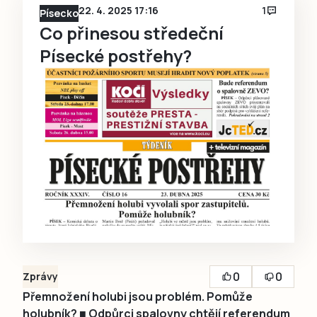
22. 4. 2025 17:16
1
Písecko
Co přinesou středeční
Písecké postřehy?
0
0
Zprávy
Přemnožení holubi jsou problém. Pomůže
holubník? ■ Odpůrci spalovny chtějí referendum