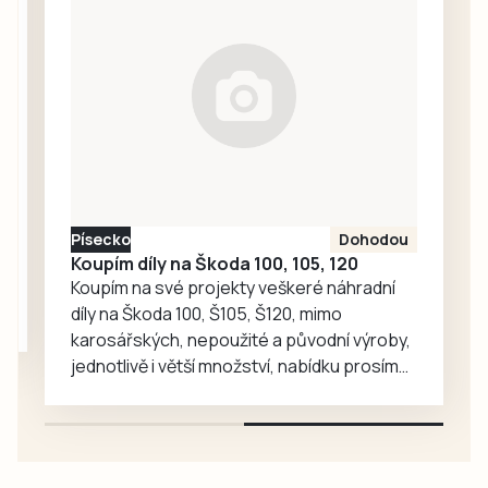
seniory znovu
zavítaly děti z
dětské skupiny
Jesličky Milísek.
Děti přinášejí do
života seniorů
radost, ti jim na
oplátku vyprávějí
zajímavé příběhy.
Písecko
Dohodou
Koupím díly na Škoda 100, 105, 120
Koupím na své projekty veškeré náhradní
díly na Škoda 100, Š105, Š120, mimo
karosářských, nepoužité a původní výroby,
jednotlivě i větší množství, nabídku prosím
pouze na e-mail: svorpi@seznam.cz.