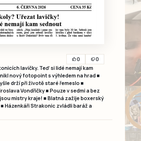
0
0
onicích lavičky. Teď si lidé nemají kam
nikl nový fotopoint s výhledem na hrad ■
e drží při životě staré řemeslo ■
roslava Vondřičky ■ Pouze v sedmi a bez
 jsou mistry kraje! ■ Blatná zažije boxerský
■ Házenkáři Strakonic zvládli baráž a