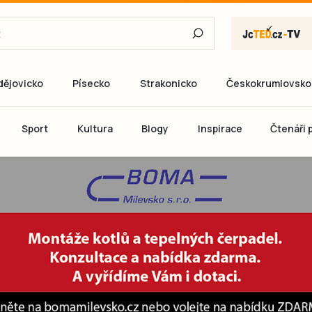
dějovicko
Písecko
Strakonicko
Českokrumlovsko
E-mail
Sport
Kultura
Blogy
Inspirace
Čtenáři p
Heslo
P
Přihlás
Ještě nemám ú