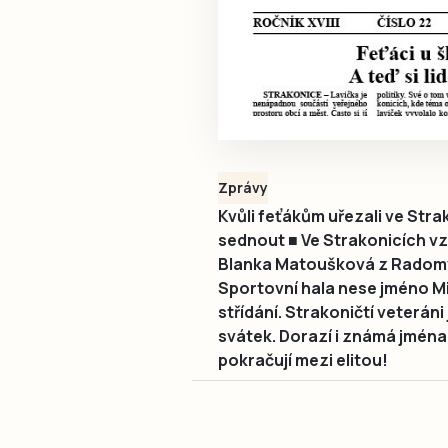
Zprávy
Kvůli feťákům uřezali ve Strak
sednout ■ Ve Strakonicích vz
Blanka Matoušková z Radomyšl
Sportovní hala nese jméno Mi
střídání. Strakoničtí veteráni
svátek. Dorazí i známá jména 
pokračují mezi elitou!