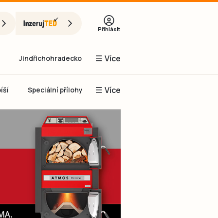
Přihlásit
Více
Jindřichohradecko
Více
íší
Speciální přílohy
Prachaticko
Inzerce
Obnovit heslo
řihlásit se
it se přes Facebook
čet, chci se
Registrovat