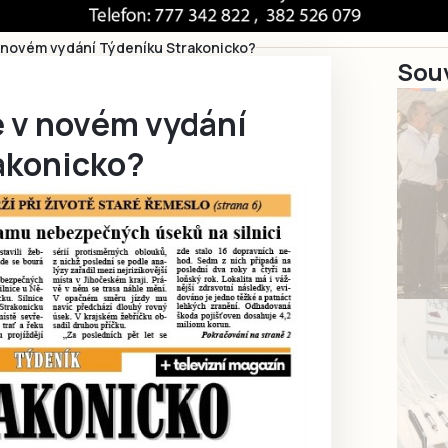
 novém vydání Týdeníku Strakonicko?
Souv
e v novém vydání
akonicko?