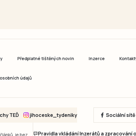
ny
Předplatné tištěných novin
Inzerce
Kontakt
osobních údajů
echy TEĎ
jihoceske_tydeniky
Sociální sít
Pravidla vkládání Inzerátů a zpracování
 článků, je bez