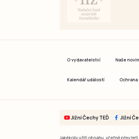
O vydavatelství
Naše novi
Kalendář událostí
Ochrana 
Jižní Čechy TEĎ
Jižní Č
Jakékoliv užití obsahu, včetně převzetí