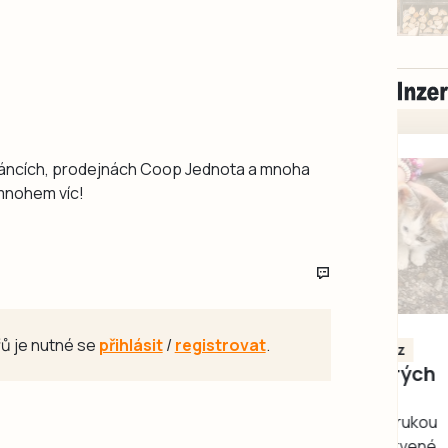
stáncích, prodejnách Coop Jednota a mnoha
 mnohem víc!
Milevsko
ů je nutné se
přihlásit
/
registrovat
.
Zdarma / za odvoz
Daruji do dobrých
rukou kotě
Daruji do dobrých rukou
kotě-kočka, odčervené,