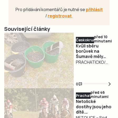
Pro přidávání komentářů je nutné se
přihlásit
/
registrovat
.
Související články
před 10
Českokrumlovsko
minutami
Kvůli sběru
borůvek na
Šumavě měly
padnout i facky
PRACHATICKO/
ČESKOKRUMLOVSKO
– Nebezpečné
kouření v lese a
0
nelegální sběr
před 46
borůvek, následně
Prachaticko
minutami
konflikt snad osmi
Netolické
osob. Tak zněly
dostihy jsou jeho
dítě.
prvotní informace,
Osmdesátiletý
NETOLICE – Sedm