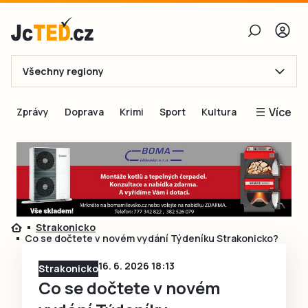
Všechny regiony
E-mail
Více
Zprávy
Doprava
Krimi
Sport
Kultura
Heslo
Blogy
Obnovit heslo
Inspirace
Čtenáři píší
Přihlásit se
Speciální přílohy
Strakonicko
Přihlásit se přes Facebook
Inzerce
Co se dočtete v novém vydání Týdeníku Strakonicko?
Ještě nemám účet, chci se
Registrovat
16. 6. 2026 18:13
Strakonicko
Co se dočtete v novém