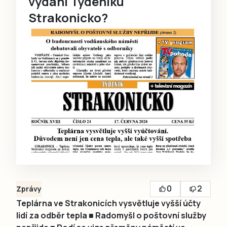
vydání Týdeníku
Strakonicko?
0
2
Zprávy
Teplárna ve Strakonicích vysvětluje vyšší účty
lidí za odběr tepla ■ Radomyšl o poštovní služby