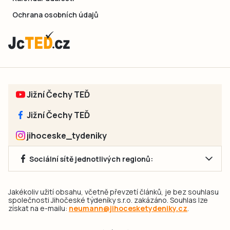
Ochrana osobních údajů
Jižní Čechy TEĎ
Jižní Čechy TEĎ
jihoceske_tydeniky
Sociální sítě jednotlivých regionů:
Jakékoliv užití obsahu, včetně převzetí článků, je bez souhlasu
společnosti Jihočeské týdeníky s.r.o. zakázáno. Souhlas lze
získat na e-mailu:
neumann@jihocesketydeniky.cz
.