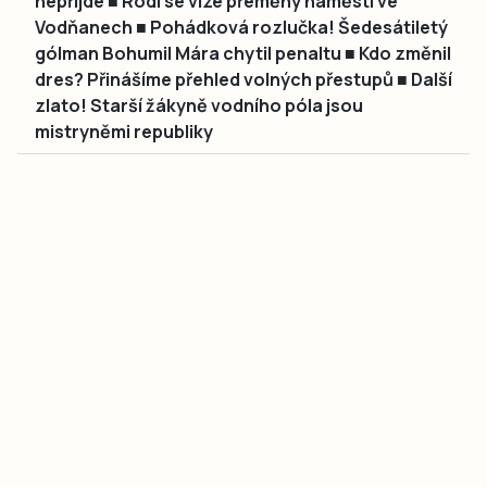
nepřijde ■ Rodí se vize přeměny náměstí ve
Vodňanech ■ Pohádková rozlučka! Šedesátiletý
gólman Bohumil Mára chytil penaltu ■ Kdo změnil
dres? Přinášíme přehled volných přestupů ■ Další
zlato! Starší žákyně vodního póla jsou
mistryněmi republiky