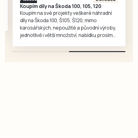
Koupím díly na Škoda 100, 105, 120
Koupím na své projekty veškeré náhradní
díly na Škoda 100, Š105, Š120, mimo
karosářských, nepoužité a původní výroby,
jednotlivě i větší množství, nabídku prosím
pouze na e-mail: svorpi@seznam.cz.