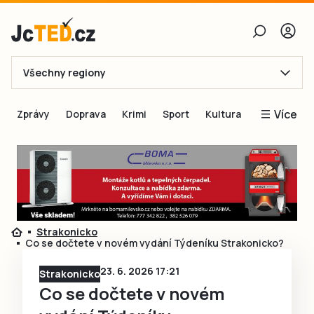
Všechny regiony
E-mail
Více
Zprávy
Doprava
Krimi
Sport
Kultura
Heslo
Blogy
Obnovit heslo
Inspirace
Čtenáři píší
Přihlásit se
Speciální přílohy
Strakonicko
Přihlásit se přes Facebook
Inzerce
Co se dočtete v novém vydání Týdeníku Strakonicko?
Ještě nemám účet, chci se
Registrovat
23. 6. 2026 17:21
Strakonicko
Co se dočtete v novém