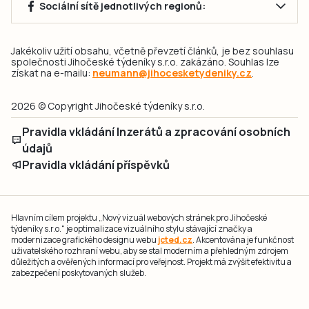
Sociální sítě jednotlivých regionů:
Jakékoliv užití obsahu, včetně převzetí článků, je bez souhlasu
společnosti Jihočeské týdeníky s.r.o. zakázáno. Souhlas lze
získat na e-mailu:
neumann@jihocesketydeniky.cz
.
2026 © Copyright Jihočeské týdeníky s.r.o.
Pravidla vkládání Inzerátů a zpracování osobních
údajů
Pravidla vkládání příspěvků
Hlavním cílem projektu „Nový vizuál webových stránek pro Jihočeské
týdeníky s.r.o." je optimalizace vizuálního stylu stávající značky a
modernizace grafického designu webu
jcted.cz
. Akcentována je funkčnost
uživatelského rozhraní webu, aby se stal moderním a přehledným zdrojem
důležitých a ověřených informací pro veřejnost. Projekt má zvýšit efektivitu a
zabezpečení poskytovaných služeb.
Projekt byl spolufinancován Evropskou unií z nástroje NextGenerationEU.