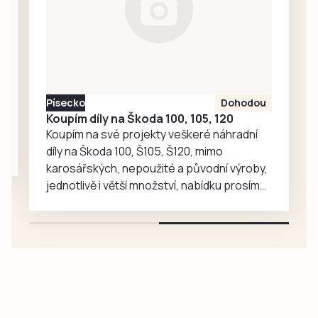
Ředitelka odboru
komunikace Nela
Friebová
odpověděla.
Písecko
Dohodou
Koupím díly na Škoda 100, 105, 120
Koupím na své projekty veškeré náhradní
díly na Škoda 100, Š105, Š120, mimo
karosářských, nepoužité a původní výroby,
jednotlivě i větší množství, nabídku prosím
pouze na e-mail: svorpi@seznam.cz.