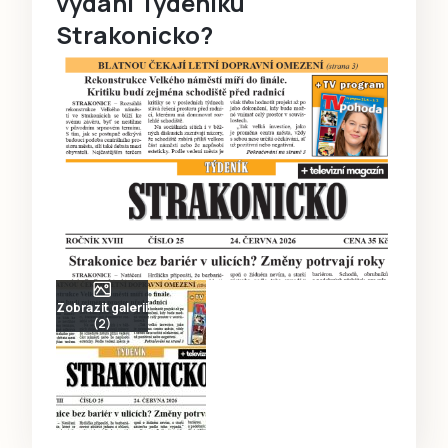
vydání Týdeníku
Strakonicko?
Zobrazit galerii
(2)