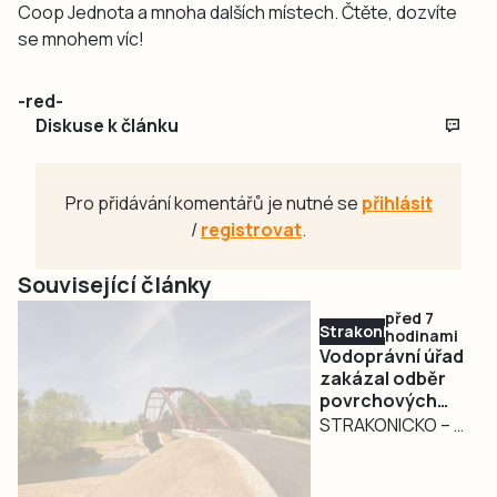
Coop Jednota a mnoha dalších místech. Čtěte, dozvíte
se mnohem víc!
-red-
Diskuse k článku
Pro přidávání komentářů je nutné se
přihlásit
/
registrovat
.
Související články
před 7
Strakonicko
hodinami
Vodoprávní úřad
zakázal odběr
povrchových
vod na
STRAKONICKO – V
Strakonicku
reakci na
současné