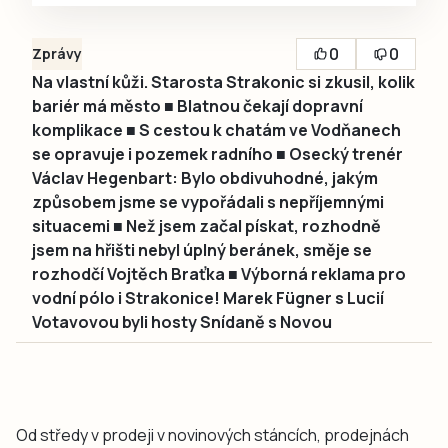
0
0
Zprávy
Na vlastní kůži. Starosta Strakonic si zkusil, kolik
bariér má město ■ Blatnou čekají dopravní
komplikace ■ S cestou k chatám ve Vodňanech
se opravuje i pozemek radního ■ Osecký trenér
Václav Hegenbart: Bylo obdivuhodné, jakým
způsobem jsme se vypořádali s nepříjemnými
situacemi ■ Než jsem začal pískat, rozhodně
jsem na hřišti nebyl úplný beránek, směje se
rozhodčí Vojtěch Braťka ■ Výborná reklama pro
vodní pólo i Strakonice! Marek Fügner s Lucií
Votavovou byli hosty Snídaně s Novou
Od středy v prodeji v novinových stáncích, prodejnách