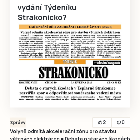
vydání Týdeníku
Strakonicko?
2
0
Zprávy
Volyně odmítá akcelerační zónu pro stavbu
větrných elektráren ■ Debata o starých škodách