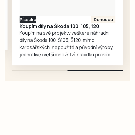
vzrostl. Zoo se
proto rozhodla, že
Písecko
Dohodou
je zájemcům
Koupím díly na Škoda 100, 105, 120
představí
Koupím na své projekty veškeré náhradní
mnohem…
díly na Škoda 100, Š105, Š120, mimo
karosářských, nepoužité a původní výroby,
jednotlivě i větší množství, nabídku prosím
pouze na e-mail: svorpi@seznam.cz.