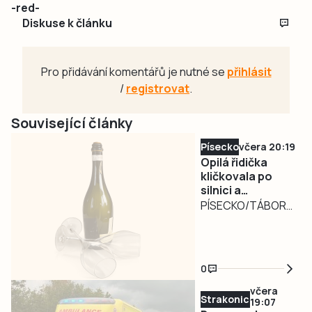
-red-
Diskuse k článku
Pro přidávání komentářů je nutné se
přihlásit
/
registrovat
.
Související články
Písecko
včera 20:19
Opilá řidička
kličkovala po
silnici a
ohrožovala
PÍSECKO/TÁBORSKO
ostatní.
– Nebezpečně
Nadýchala téměř
kličkující osobní
3,3 promile
automobil
0
zaměstnal ve
středu v poledne
včera
Strakonicko
19:07
písecké policisty.