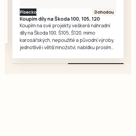
Kvildě pak ožijí
Písecko
Dohodou
dramatické
Koupím díly na Škoda 100, 105, 120
osudy…
Koupím na své projekty veškeré náhradní
díly na Škoda 100, Š105, Š120, mimo
karosářských, nepoužité a původní výroby,
jednotlivě i větší množství, nabídku prosím
pouze na e-mail: svorpi@seznam.cz.