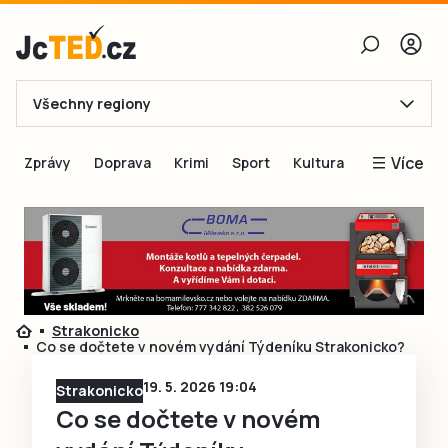
Všechny regiony
E-mail
Více
Zprávy
Doprava
Krimi
Sport
Kultura
Heslo
Blogy
Obnovit heslo
Inspirace
Čtenáři píší
Přihlásit se
Speciální přílohy
Strakonicko
Přihlásit se přes Facebook
Inzerce
Co se dočtete v novém vydání Týdeníku Strakonicko?
Ještě nemám účet, chci se
Registrovat
19. 5. 2026 19:04
Strakonicko
Co se dočtete v novém