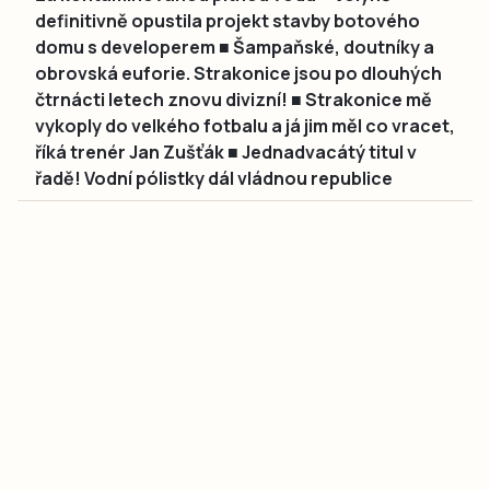
definitivně opustila projekt stavby botového
domu s developerem ■ Šampaňské, doutníky a
obrovská euforie. Strakonice jsou po dlouhých
čtrnácti letech znovu divizní! ■ Strakonice mě
vykoply do velkého fotbalu a já jim měl co vracet,
říká trenér Jan Zušťák ■ Jednadvacátý titul v
řadě! Vodní pólistky dál vládnou republice