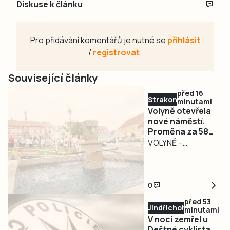
Diskuse k článku
Pro přidávání komentářů je nutné se
přihlásit
/
registrovat
.
Související články
před 16
Strakonicko
minutami
Volyně otevřela
nové náměstí.
Proměna za 58
milionů se
VOLYNĚ –
připravovala
Šestnáct let
šestnáct let
příprav završilo
slavnostní
0
otevření. Volyně v
před 53
pátek 7. srpna při
Jindřichohradecko
minutami
zahájení tradiční
V noci zemřel u
pouti představila
Deštné cyklista