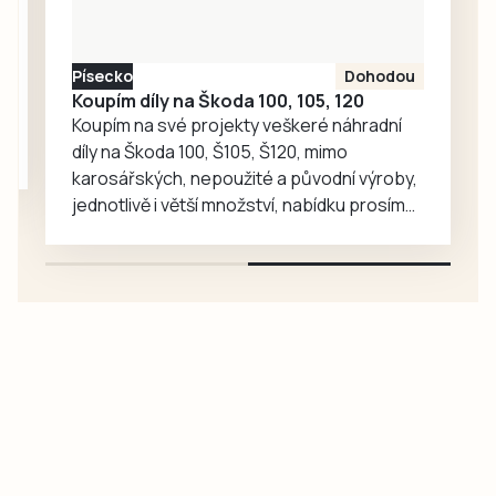
nejnovějších třech
případech
poškození přišli o
Písecko
Dohodou
více než tři miliony
Koupím díly na Škoda 100, 105, 120
korun.
Koupím na své projekty veškeré náhradní
díly na Škoda 100, Š105, Š120, mimo
karosářských, nepoužité a původní výroby,
jednotlivě i větší množství, nabídku prosím
pouze na e-mail: svorpi@seznam.cz.