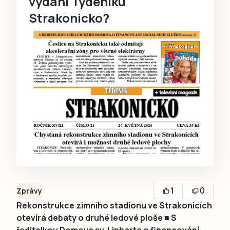
vydání Týdeníku
Strakonicko?
1
0
Zprávy
Rekonstrukce zimního stadionu ve Strakonicích
otevírá debaty o druhé ledové ploše ■ S
ředitelkou Domova sv. Linharta o financování