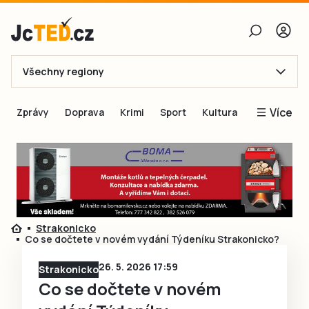
Všechny regiony
E-mail
Více
Zprávy
Doprava
Krimi
Sport
Kultura
Heslo
Blogy
Obnovit heslo
Inspirace
Čtenáři píší
Přihlásit se
Speciální přílohy
Strakonicko
Přihlásit se přes Facebook
Inzerce
Co se dočtete v novém vydání Týdeníku Strakonicko?
Ještě nemám účet, chci se
Registrovat
26. 5. 2026 17:59
Strakonicko
Co se dočtete v novém