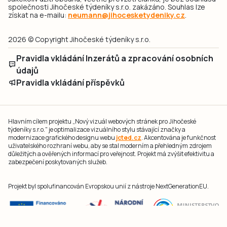
společnosti Jihočeské týdeníky s.r.o. zakázáno. Souhlas lze
získat na e-mailu:
neumann@jihocesketydeniky.cz
.
2026 © Copyright Jihočeské týdeníky s.r.o.
Pravidla vkládání Inzerátů a zpracování osobních
údajů
Pravidla vkládání příspěvků
Hlavním cílem projektu „Nový vizuál webových stránek pro Jihočeské
týdeníky s.r.o." je optimalizace vizuálního stylu stávající značky a
modernizace grafického designu webu
jcted.cz
. Akcentována je funkčnost
uživatelského rozhraní webu, aby se stal moderním a přehledným zdrojem
důležitých a ověřených informací pro veřejnost. Projekt má zvýšit efektivitu a
zabezpečení poskytovaných služeb.
Projekt byl spolufinancován Evropskou unií z nástroje NextGenerationEU.