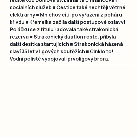
sociálních služeb ■ Čestice také nechtějí větrné
elektrárny ■ Mnichov cítil po vyřazení z poháru
křivdu ■ Křemelka zažila další postupové oslavy!
Po áčku se z titulu radovala také strakonická
rezerva ■ Strakonický duatlon roste, přibyla
další desítka startujících ■ Strakonická házená
slaví 35 let v ligových soutěžích ■ Cinklo to!
Vodní pólisté vybojovali prvoligový bronz