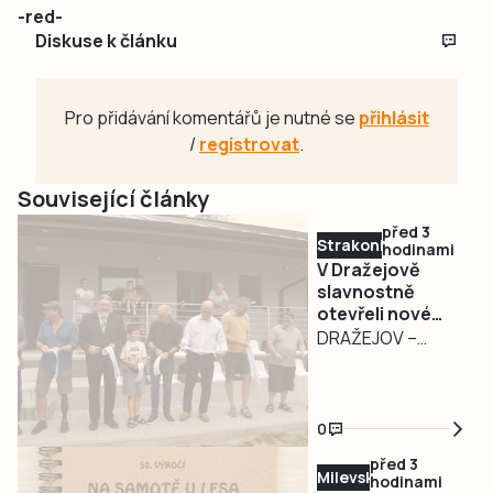
-red-
Diskuse k článku
Pro přidávání komentářů je nutné se
přihlásit
/
registrovat
.
Související články
před 3
Strakonicko
hodinami
V Dražejově
slavnostně
otevřeli nové
fotbalové
DRAŽEJOV –
kabiny. Oslavy
Fotbalový areál v
pokračují i v
Dražejově se
sobotu
dočkal významné
0
modernizace. V
před 3
pátek 7. srpna byly
Milevsko
hodinami