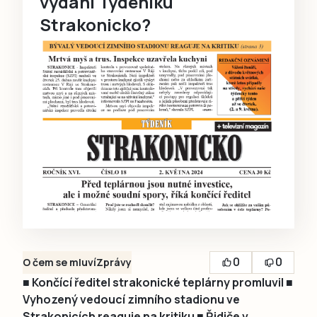
vydání Týdeníku
Strakonicko?
0
0
O čem se mluví
Zprávy
■ Končící ředitel strakonické teplárny promluvil ■
Vyhozený vedoucí zimního stadionu ve
Strakonicích reaguje na kritiku ■ Řidiče v