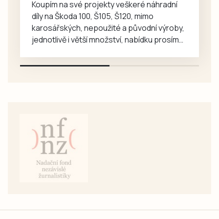
Nabízím pronájem garáže v Pisku, lokalita
do Mirovic. Jeho
Logry, cena 2 800, – Kč /měsíc, volná IHNED
stavba začala na…