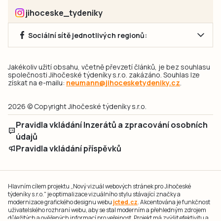
jihoceske_tydeniky
Sociální sítě jednotlivých regionů:
Jakékoliv užití obsahu, včetně převzetí článků, je bez souhlasu
společnosti Jihočeské týdeníky s.r.o. zakázáno. Souhlas lze
získat na e-mailu:
neumann@jihocesketydeniky.cz
.
2026 © Copyright Jihočeské týdeníky s.r.o.
Pravidla vkládání Inzerátů a zpracování osobních
údajů
Pravidla vkládání příspěvků
Hlavním cílem projektu „Nový vizuál webových stránek pro Jihočeské
týdeníky s.r.o." je optimalizace vizuálního stylu stávající značky a
modernizace grafického designu webu
jcted.cz
. Akcentována je funkčnost
uživatelského rozhraní webu, aby se stal moderním a přehledným zdrojem
důležitých a ověřených informací pro veřejnost. Projekt má zvýšit efektivitu a