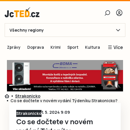
Všechny regiony
E-mail
Více
Zprávy
Doprava
Krimi
Sport
Kultura
Heslo
Blogy
Obnovit heslo
Inspirace
Čtenáři píší
Přihlásit se
Speciální přílohy
Strakonicko
Přihlásit se přes Facebook
Inzerce
Co se dočtete v novém vydání Týdeníku Strakonicko?
Ještě nemám účet, chci se
Registrovat
1. 5. 2024 9:09
Strakonicko
Co se dočtete v novém