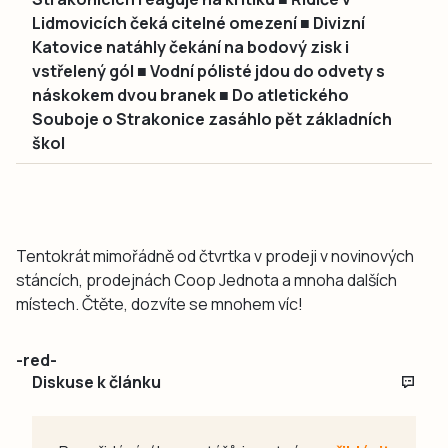
Lidmovicích čeká citelné omezení ■ Divizní
Katovice natáhly čekání na bodový zisk i
vstřelený gól ■ Vodní pólisté jdou do odvety s
náskokem dvou branek ■ Do atletického
Souboje o Strakonice zasáhlo pět základních
škol
Tentokrát mimořádně od čtvrtka v prodeji v novinových
stáncích, prodejnách Coop Jednota a mnoha dalších
místech. Čtěte, dozvíte se mnohem víc!
-red-
Diskuse k článku