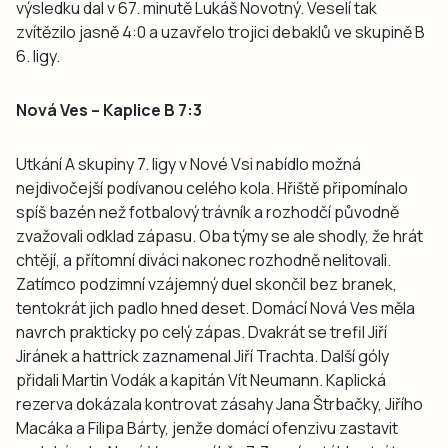
výsledku dal v 67. minutě Lukáš Novotný. Veselí tak
zvítězilo jasně 4:0 a uzavřelo trojici debaklů ve skupině B
6. ligy.
Nová Ves – Kaplice B 7:3
Utkání A skupiny 7. ligy v Nové Vsi nabídlo možná
nejdivočejší podívanou celého kola. Hřiště připomínalo
spíš bazén než fotbalový trávník a rozhodčí původně
zvažovali odklad zápasu. Oba týmy se ale shodly, že hrát
chtějí, a přítomní diváci nakonec rozhodně nelitovali.
Zatímco podzimní vzájemný duel skončil bez branek,
tentokrát jich padlo hned deset. Domácí Nová Ves měla
navrch prakticky po celý zápas. Dvakrát se trefil Jiří
Jiránek a hattrick zaznamenal Jiří Trachta. Další góly
přidali Martin Vodák a kapitán Vít Neumann. Kaplická
rezerva dokázala kontrovat zásahy Jana Štrbačky, Jiřího
Macáka a Filipa Bárty, jenže domácí ofenzivu zastavit