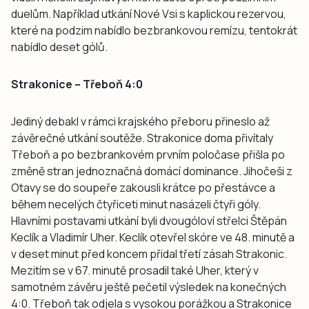
duelům. Například utkání Nové Vsi s kaplickou rezervou,
které na podzim nabídlo bezbrankovou remízu, tentokrát
nabídlo deset gólů.
Strakonice – Třeboň 4:0
Jediný debakl v rámci krajského přeboru přineslo až
závěrečné utkání soutěže. Strakonice doma přivítaly
Třeboň a po bezbrankovém prvním poločase přišla po
změně stran jednoznačná domácí dominance. Jihočeši z
Otavy se do soupeře zakousli krátce po přestávce a
během necelých čtyřiceti minut nasázeli čtyři góly.
Hlavními postavami utkání byli dvougóloví střelci Štěpán
Keclík a Vladimír Uher. Keclík otevřel skóre ve 48. minutě a
v deset minut před koncem přidal třetí zásah Strakonic.
Mezitím se v 67. minutě prosadil také Uher, který v
samotném závěru ještě pečetil výsledek na konečných
4:0. Třeboň tak odjela s vysokou porážkou a Strakonice