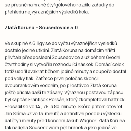
se přesně na hraně čtyřgólového rozdílu zařadily do
přehledu nejvýraznějších výsledků kola.
Zlatá Koruna – Sousedovice 5:0
Ve skupině A 6. ligy se do výčtu výraznějších výsledků
dostalo jediné utkání. Zlatá Koruna na domácím hřišti
přivítala předposlední Sousedovice a už během úvodní
čtvrthodiny si vytvořila rozhodující náskok. Domácí celek
totiž udeřil dvakrát během jediné minuty a soupeře dostal
pod velký tlak. Zatímco první poločas skončil
dvoubrankovým vedením, po přestávce Zlatá Koruna
ještě přidala další tři zásahy. Výraznou postavou zápasu
byl kapitán František Persán, který zkompletoval hattrick.
Prosadil se ve 14., 78. a 80. minutě. Skóre přitom otevřel
Jan Sláma už ve 13. minutě a definitivní podobu výsledku
dal čtyři minuty před koncem Jakub Wagner. Zlatá Koruna
tak nadělila Sousedovicím pět branek a jako jediná ve