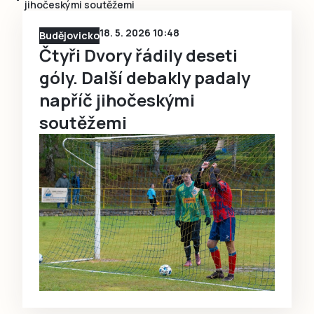
jihočeskými soutěžemi
18. 5. 2026 10:48
Budějovicko
Čtyři Dvory řádily deseti
góly. Další debakly padaly
napříč jihočeskými
soutěžemi