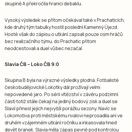
skupině A překročila hranici debaklu.
Vysoký výsledek se přitom očekával také v Prachaticích,
kde druhý tým tabulky hostil poslední Kamenný Újezd.
Hosté však do zápisu o utkání zapsali pouze osm hráčů
bez realizačního týmu, do Prachatic přitom
neodcestovali a duel vůbec nezačal.
Slavia ČB – Loko ČB 9:0
Skupina B byla na výrazné výsledky plodná. Fotbalisté
českobudějovické Lokotky dál prožívají velmi
nepovedené jaro. Po sérii vítězství v závěru podzimní
části totiž stále čekají na jediný bodový zisk a duel se
Slavií přinesl jejich nejvyšší porážku sezony. Navíc se
Lokomotiva proti městskému rivalovi neprosadila ani ve
druhém vzájemném utkání ročníku a inkasovala hned
devět branek. Slavia měla zápas pevně pod kontrolou