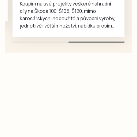
Koupím na své projekty veškeré náhradní
díly na Škoda 100, Š105, Š120, mimo
karosářských, nepoužité a původní výroby,
jednotlivě i větší množství, nabídku prosím
pouze na e-mail: svorpi@seznam.cz.