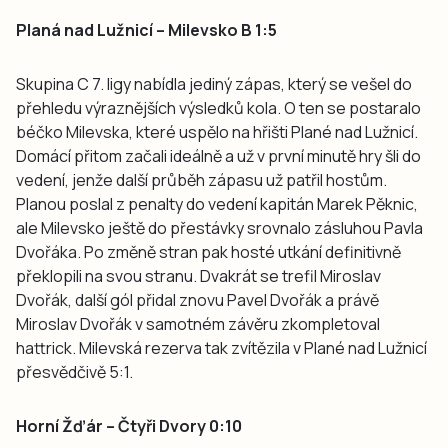
Planá nad Lužnicí – Milevsko B 1:5
Skupina C 7. ligy nabídla jediný zápas, který se vešel do
přehledu výraznějších výsledků kola. O ten se postaralo
béčko Milevska, které uspělo na hřišti Plané nad Lužnicí.
Domácí přitom začali ideálně a už v první minutě hry šli do
vedení, jenže další průběh zápasu už patřil hostům.
Planou poslal z penalty do vedení kapitán Marek Pěknic,
ale Milevsko ještě do přestávky srovnalo zásluhou Pavla
Dvořáka. Po změně stran pak hosté utkání definitivně
překlopili na svou stranu. Dvakrát se trefil Miroslav
Dvořák, další gól přidal znovu Pavel Dvořák a právě
Miroslav Dvořák v samotném závěru zkompletoval
hattrick. Milevská rezerva tak zvítězila v Plané nad Lužnicí
přesvědčivě 5:1.
Horní Žďár – Čtyři Dvory 0:10