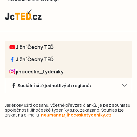
Jižní Čechy TEĎ
Jižní Čechy TEĎ
jihoceske_tydeniky
Sociální sítě jednotlivých regionů:
Jakékoliv užití obsahu, včetně převzetí článků, je bez souhlasu
společnosti Jihočeské týdeníky s.r.o. zakázáno. Souhlas lze
získat na e-mailu:
neumann@jihocesketydeniky.cz
.
2026 © Copyright Jihočeské týdeníky s.r.o.