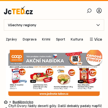
Všechny regiony
E-mail
Více
Zprávy
Doprava
Krimi
Sport
Kultura
Heslo
Blogy
Obnovit heslo
Inspirace
Čtenáři píší
Přihlásit se
Speciální přílohy
Přihlásit se přes Facebook
Inzerce
Ještě nemám účet, chci se
Registrovat
Budějovicko
Čtyři Dvory řádily deseti góly. Další debakly padaly napříč