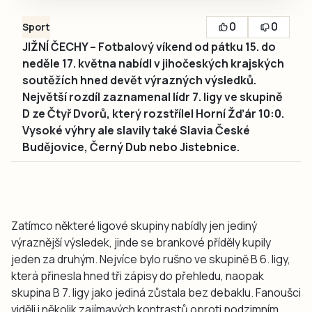
0
0
Sport
JIŽNÍ ČECHY – Fotbalový víkend od pátku 15. do
neděle 17. května nabídl v jihočeských krajských
soutěžích hned devět výrazných výsledků.
Největší rozdíl zaznamenal lídr 7. ligy ve skupině
D ze Čtyř Dvorů, který rozstřílel Horní Žďár 10:0.
Vysoké výhry ale slavily také Slavia České
Budějovice, Černý Dub nebo Jistebnice.
Zatímco některé ligové skupiny nabídly jen jediný
výraznější výsledek, jinde se brankové příděly kupily
jeden za druhým. Nejvíce bylo rušno ve skupině B 6. ligy,
která přinesla hned tři zápisy do přehledu, naopak
skupina B 7. ligy jako jediná zůstala bez debaklu. Fanoušci
viděli i několik zajímavých kontrastů oproti podzimním