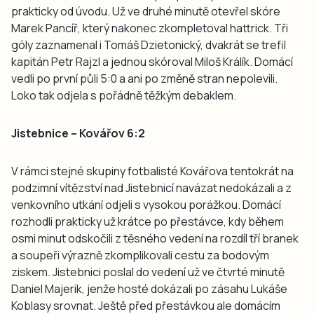
prakticky od úvodu. Už ve druhé minutě otevřel skóre
Marek Pancíř, který nakonec zkompletoval hattrick. Tři
góly zaznamenal i Tomáš Dzietonický, dvakrát se trefil
kapitán Petr Rajzl a jednou skóroval Miloš Králík. Domácí
vedli po první půli 5:0 a ani po změně stran nepolevili.
Loko tak odjela s pořádně těžkým debaklem.
Jistebnice – Kovářov 6:2
V rámci stejné skupiny fotbalisté Kovářova tentokrát na
podzimní vítězství nad Jistebnicí navázat nedokázali a z
venkovního utkání odjeli s vysokou porážkou. Domácí
rozhodli prakticky už krátce po přestávce, kdy během
osmi minut odskočili z těsného vedení na rozdíl tří branek
a soupeři výrazně zkomplikovali cestu za bodovým
ziskem. Jistebnici poslal do vedení už ve čtvrté minutě
Daniel Majerik, jenže hosté dokázali po zásahu Lukáše
Koblasy srovnat. Ještě před přestávkou ale domácím