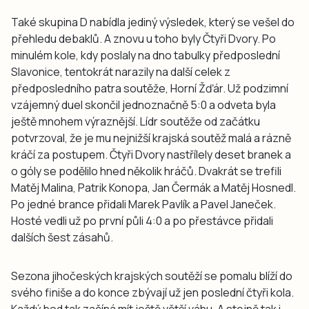
Také skupina D nabídla jediný výsledek, který se vešel do
přehledu debaklů. A znovu u toho byly Čtyři Dvory. Po
minulém kole, kdy poslaly na dno tabulky předposlední
Slavonice, tentokrát narazily na další celek z
předposledního patra soutěže, Horní Žďár. Už podzimní
vzájemný duel skončil jednoznačně 5:0 a odveta byla
ještě mnohem výraznější. Lídr soutěže od začátku
potvrzoval, že je mu nejnižší krajská soutěž malá a rázně
kráčí za postupem. Čtyři Dvory nastřílely deset branek a
o góly se podělilo hned několik hráčů. Dvakrát se trefili
Matěj Malina, Patrik Konopa, Jan Čermák a Matěj Hosnedl.
Po jedné brance přidali Marek Pavlík a Pavel Janeček.
Hosté vedli už po první půli 4:0 a po přestávce přidali
dalších šest zásahů.
Sezona jihočeských krajských soutěží se pomalu blíží do
svého finiše a do konce zbývají už jen poslední čtyři kola.
Každý bod tak začíná mít ještě větší váhu. A stejně tak i