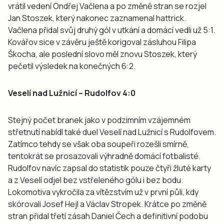
vrátil vedení Ondřej Vačlena a po změně stran se rozjel
Jan Stoszek, který nakonec zaznamenal hattrick.
Vačlena přidal svůj druhý gól v utkání a domácí vedli už 5:1.
Kovářov sice v závěru ještě korigoval zásluhou Filipa
Škocha, ale poslední slovo měl znovu Stoszek, který
pečetil výsledek na konečných 6:2.
Veselí nad Lužnicí – Rudolfov 4:0
Stejný počet branek jako v podzimním vzájemném
střetnutí nabídl také duel Veselí nad Lužnicí s Rudolfovem.
Zatímco tehdy se však oba soupeři rozešli smírně,
tentokrát se prosazovali výhradně domácí fotbalisté.
Rudolfov navíc zapsal do statistik pouze čtyři žluté karty
a z Veselí odjel bez vstřeleného gólu i bez bodu.
Lokomotiva vykročila za vítězstvím už v první půli, kdy
skórovali Josef Hejl a Václav Stropek. Krátce po změně
stran přidal třetí zásah Daniel Čech a definitivní podobu