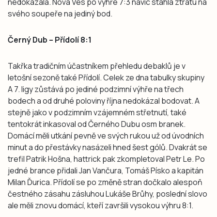
nedokázala. Nová Ves po výhře 7:3 navíc stáhla ztrátu na
svého soupeře na jediný bod.
Černý Dub – Přídolí 8:1
Takřka tradičním účastníkem přehledu debaklů je v
letošní sezoně také Přídolí. Celek ze dna tabulky skupiny
A 7. ligy zůstává po jediné podzimní výhře na třech
bodech a od druhé poloviny října nedokázal bodovat. A
stejně jako v podzimním vzájemném střetnutí, také
tentokrát inkasoval od Černého Dubu osm branek.
Domácí měli utkání pevně ve svých rukou už od úvodních
minut a do přestávky nasázeli hned šest gólů. Dvakrát se
trefil Patrik Hošna, hattrick pak zkompletoval Petr Le. Po
jedné brance přidali Jan Vančura, Tomáš Písko a kapitán
Milan Ďurica. Přídolí se po změně stran dočkalo alespoň
čestného zásahu zásluhou Lukáše Brůhy, poslední slovo
ale měli znovu domácí, kteří završili vysokou výhru 8:1.